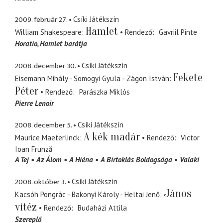
2009. február 27.
Csíki Játékszín
Hamlet
William Shakespeare
Rendező
Gavriil Pinte
Horatio
Hamlet barátja
2008. december 30.
Csíki Játékszín
Fekete
Eisemann Mihály - Somogyi Gyula - Zágon István
Péter
Rendező
Parászka Miklós
Pierre Lenoir
2008. december 5.
Csíki Játékszín
A kék madár
Maurice Maeterlinck
Rendező
Victor
Ioan Frunză
A Tej
Az Álom
A Hiéna
A Birtoklás Boldogsága
Valaki
2008. október 3.
Csíki Játékszín
János
Kacsóh Pongrác - Bakonyi Károly - Heltai Jenő
vitéz
Rendező
Budaházi Attila
Szereplő