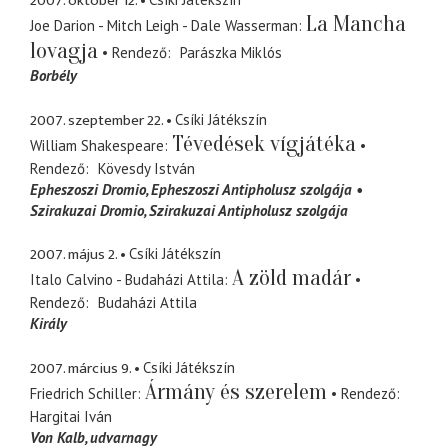
2007. október 12.
La Mancha
Joe Darion - Mitch Leigh - Dale Wasserman
lovagja
Rendező
Parászka Miklós
Borbély
2007. szeptember 22.
Csíki Játékszín
Tévedések vígjátéka
William Shakespeare
Rendező
Kövesdy István
Epheszoszi Dromio
Epheszoszi Antipholusz szolgája
Szirakuzai Dromio
Szirakuzai Antipholusz szolgája
2007. május 2.
Csíki Játékszín
A zöld madár
Italo Calvino - Budaházi Attila
Rendező
Budaházi Attila
Király
2007. március 9.
Csíki Játékszín
Ármány és szerelem
Friedrich Schiller
Rendező
Hargitai Iván
Von Kalb
udvarnagy