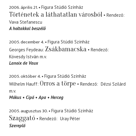
2006. április 21.
Figura Stúdió Színház
Történetek a láthatatlan városból
Rendező
Vava Stefanescu
A holtakkal beszélõ
2005. december 4.
Figura Stúdió Színház
Zsákbamacska
Georges Feydeau
Rendező
Kövesdy István
m.v.
Lanoix de Vaux
2005. október 4.
Figura Stúdió Színház
Orros a törpe
Wilhelm Hauff
Rendező
Dézsi Szilárd
m.v.
Mókus
Cipő
Apa
Herceg
2005. augusztus 30.
Figura Stúdió Színház
Szaggató
Rendező
Uray Péter
Szereplő