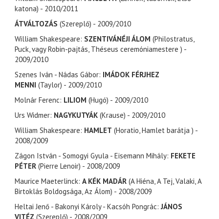
katona) - 2010/2011
ÁTVÁLTOZÁS
(Szereplő) - 2009/2010
William Shakespeare:
SZENTIVÁNÉJI ÁLOM
(Philostratus,
Puck, vagy Robin-pajtás, Théseus ceremóniamestere ) -
2009/2010
Szenes Iván - Nádas Gábor:
IMÁDOK FÉRJHEZ
MENNI
(Taylor) - 2009/2010
Molnár Ferenc:
LILIOM
(Hugó) - 2009/2010
Urs Widmer:
NAGYKUTYÁK
(Krause) - 2009/2010
William Shakespeare:
HAMLET
(Horatio, Hamlet barátja ) -
2008/2009
Zágon István - Somogyi Gyula - Eisemann Mihály:
FEKETE
PÉTER
(Pierre Lenoir) - 2008/2009
Maurice Maeterlinck:
A KÉK MADÁR
(A Hiéna, A Tej, Valaki, A
Birtoklás Boldogsága, Az Álom) - 2008/2009
Heltai Jenő - Bakonyi Károly - Kacsóh Pongrác:
JÁNOS
VITÉZ
(Szereplő) - 2008/2009