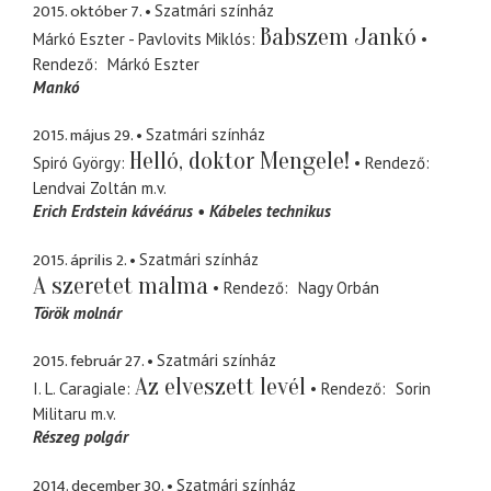
2015. október 7.
Szatmári színház
Babszem Jankó
Márkó Eszter - Pavlovits Miklós
Rendező
Márkó Eszter
Mankó
2015. május 29.
Szatmári színház
Helló, doktor Mengele!
Spiró György
Rendező
Lendvai Zoltán
m.v.
Erich Erdstein kávéárus
Kábeles technikus
2015. április 2.
Szatmári színház
A szeretet malma
Rendező
Nagy Orbán
Török molnár
2015. február 27.
Szatmári színház
Az elveszett levél
I. L. Caragiale
Rendező
Sorin
Militaru
m.v.
Részeg polgár
2014. december 30.
Szatmári színház