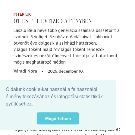
INTERJÚK
ÖT ÉS FÉL ÉVTIZED A FÉNYBEN
László Béla neve több generáció számára összeforrt a
szolnoki Szigligeti Színház előadásaival. Több mint
ötvenöt éve dolgozik a színházi háttérben,
világosítóként majd fővilágosítóként rendezők,
színészek és nézők élményeit formálja láthatatlanul,
mégis meghatározó módon.
2026. december 10.
Váradi Nóra
MŰVÉSZEK ÍRTÁK
Oldalunk cookie-kat használ a felhasználói
FRANKENSTEIN – AVAGY A MODERN
élmény fokozásához és látogatási statisztikák
PROMÉTHEUSZ
gyűjtéséhez.
Kétszáz éve Percy B. Shelley és felesége, Mary a
baráttal, Lord Bayronnal írósdit játszottak. Mary 19
Megértettem
évesen így írta meg az ikonikussá vált Frankenstein
regényt. Sok átdolgozás lett, hiszen a közönség szeret