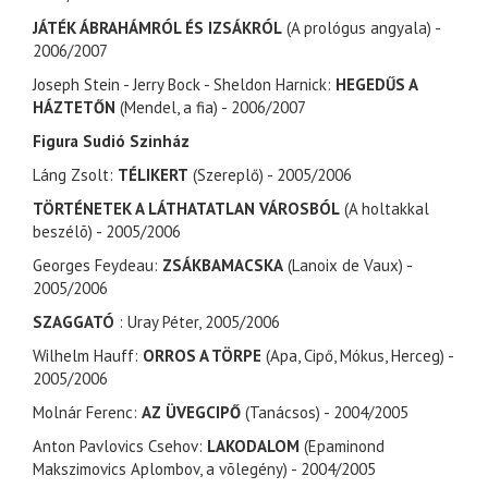
JÁTÉK ÁBRAHÁMRÓL ÉS IZSÁKRÓL
(A prológus angyala) -
2006/2007
Joseph Stein - Jerry Bock - Sheldon Harnick:
HEGEDŰS A
HÁZTETŐN
(Mendel, a fia) - 2006/2007
Figura Sudió Szinház
Láng Zsolt:
TÉLIKERT
(Szereplő) - 2005/2006
TÖRTÉNETEK A LÁTHATATLAN VÁROSBÓL
(A holtakkal
beszélõ) - 2005/2006
Georges Feydeau:
ZSÁKBAMACSKA
(Lanoix de Vaux) -
2005/2006
SZAGGATÓ
: Uray Péter, 2005/2006
Wilhelm Hauff:
ORROS A TÖRPE
(Apa, Cipő, Mókus, Herceg) -
2005/2006
Molnár Ferenc:
AZ ÜVEGCIPŐ
(Tanácsos) - 2004/2005
Anton Pavlovics Csehov:
LAKODALOM
(Epaminond
Makszimovics Aplombov, a võlegény) - 2004/2005