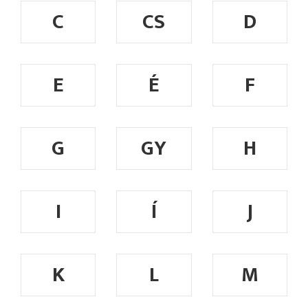
C
CS
D
E
É
F
G
GY
H
I
Í
J
K
L
M