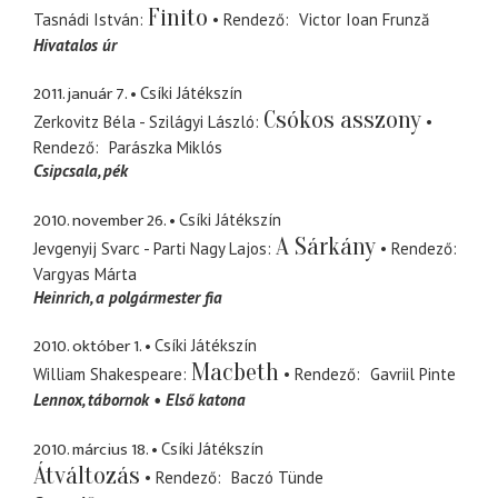
Finito
Tasnádi István
Rendező
Victor Ioan Frunză
Hivatalos úr
2011. január 7.
Csíki Játékszín
Csókos asszony
Zerkovitz Béla - Szilágyi László
Rendező
Parászka Miklós
Csipcsala
pék
2010. november 26.
Csíki Játékszín
A Sárkány
Jevgenyij Svarc - Parti Nagy Lajos
Rendező
Vargyas Márta
Heinrich
a polgármester fia
2010. október 1.
Csíki Játékszín
Macbeth
William Shakespeare
Rendező
Gavriil Pinte
Lennox
tábornok
Első katona
2010. március 18.
Csíki Játékszín
Átváltozás
Rendező
Baczó Tünde