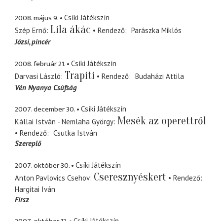
2008. május 9.
Csíki Játékszín
Lila ákác
Szép Ernő
Rendező
Parászka Miklós
Józsi
pincér
2008. február 21.
Csíki Játékszín
Trapiti
Darvasi László
Rendező
Budaházi Attila
Vén Nyanya Csúfság
2007. december 30.
Csíki Játékszín
Mesék az operettről
Kállai István - Nemlaha György
Rendező
Csutka István
Szereplő
2007. október 30.
Csíki Játékszín
Cseresznyéskert
Anton Pavlovics Csehov
Rendező
Hargitai Iván
Firsz
Csíki Játékszín