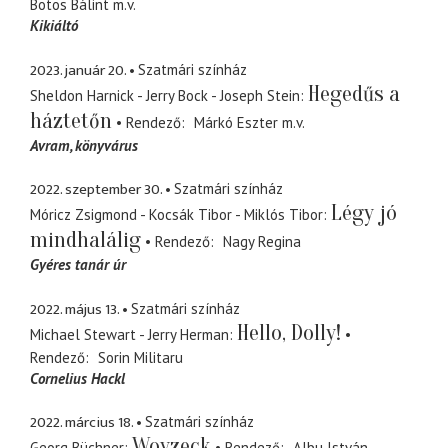
Botos Bálint
m.v.
Kikiáltó
2023. január 20.
Szatmári színház
Hegedűs a
Sheldon Harnick - Jerry Bock - Joseph Stein
háztetőn
Rendező
Márkó Eszter
m.v.
Avram
könyvárus
2022. szeptember 30.
Szatmári színház
Légy jó
Móricz Zsigmond - Kocsák Tibor - Miklós Tibor
mindhalálig
Rendező
Nagy Regina
Gyéres tanár úr
2022. május 13.
Szatmári színház
Hello, Dolly!
Michael Stewart - Jerry Herman
Rendező
Sorin Militaru
Cornelius Hackl
2022. március 18.
Szatmári színház
Woyzeck
Georg Büchner
Rendező
Albu István