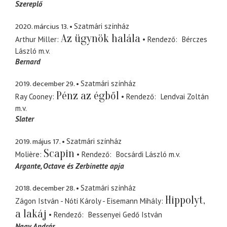
Szereplő
2020. március 13.
Szatmári színház
Az ügynök halála
Arthur Miller
Rendező
Bérczes
László
m.v.
Bernard
2019. december 29.
Szatmári színház
Pénz az égből
Ray Cooney
Rendező
Lendvai Zoltán
m.v.
Slater
2019. május 17.
Szatmári színház
Scapin
Molière
Rendező
Bocsárdi László
m.v.
Argante
Octave és Zerbinette apja
2018. december 28.
Szatmári színház
Hippolyt,
Zágon István - Nóti Károly - Eisemann Mihály
a lakáj
Rendező
Bessenyei Gedő István
Nagy András