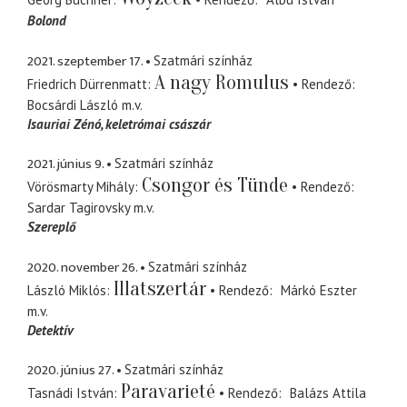
Bolond
2021. szeptember 17.
Szatmári színház
A nagy Romulus
Friedrich Dürrenmatt
Rendező
Bocsárdi László
m.v.
Isauriai Zénó
keletrómai császár
2021. június 9.
Szatmári színház
Csongor és Tünde
Vörösmarty Mihály
Rendező
Sardar Tagirovsky
m.v.
Szereplő
2020. november 26.
Szatmári színház
Illatszertár
László Miklós
Rendező
Márkó Eszter
m.v.
Detektív
2020. június 27.
Szatmári színház
Paravarieté
Tasnádi István
Rendező
Balázs Attila