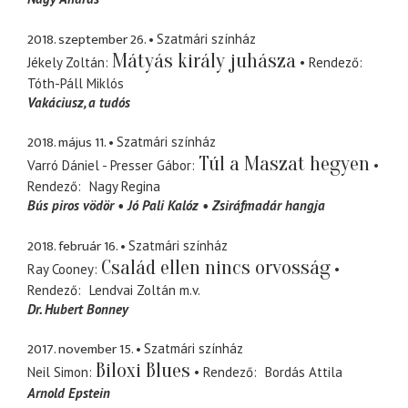
2018. szeptember 26.
Szatmári színház
Mátyás király juhásza
Jékely Zoltán
Rendező
Tóth-Páll Miklós
Vakáciusz
a tudós
2018. május 11.
Szatmári színház
Túl a Maszat hegyen
Varró Dániel - Presser Gábor
Rendező
Nagy Regina
Bús piros vödör
Jó Pali Kalóz
Zsiráfmadár hangja
2018. február 16.
Szatmári színház
Család ellen nincs orvosság
Ray Cooney
Rendező
Lendvai Zoltán
m.v.
Dr. Hubert Bonney
2017. november 15.
Szatmári színház
Biloxi Blues
Neil Simon
Rendező
Bordás Attila
Arnold Epstein