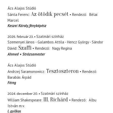
Ács Alajos Stúdió
Az ötödik pecsét
Sánta Ferenc
Rendező
Bélai
Marcel
Keszei Károly
fényképész
2026. február 23.
Szatmári színház
Szemenyei János - Galambos Attila - Hencz György - Sándor
Szaffi
Dávid
Rendező
Nagy Regina
Ahmed
Strázsamester
Ács Alajos Stúdió
Tesztoszteron
Andrzej Saramonowicz
Rendező
Barabás Árpád
Féreg
2024. december 20.
Szatmári színház
III. Richárd
William Shakespeare
Rendező
Albu
István
m.v.
l. gyilkos