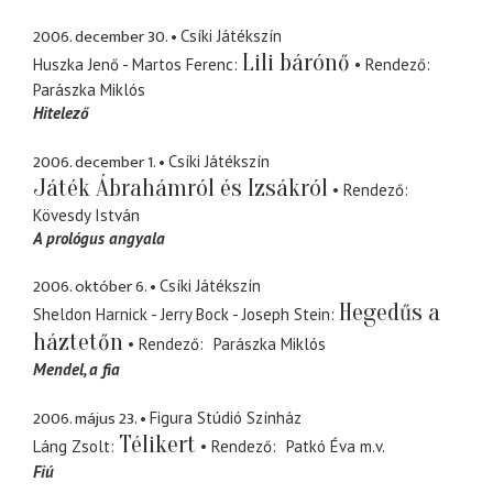
2006. december 30.
Csíki Játékszín
Lili bárónő
Huszka Jenő - Martos Ferenc
Rendező
Parászka Miklós
Hitelező
2006. december 1.
Csíki Játékszín
Játék Ábrahámról és Izsákról
Rendező
Kövesdy István
A prológus angyala
2006. október 6.
Csíki Játékszín
Hegedűs a
Sheldon Harnick - Jerry Bock - Joseph Stein
háztetőn
Rendező
Parászka Miklós
Mendel
a fia
2006. május 23.
Figura Stúdió Színház
Télikert
Láng Zsolt
Rendező
Patkó Éva
m.v.
Fiú