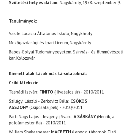
Születési hely és dátum:
Nagykároly, 1978. szeptember 9.
Tanulmányok:
Vasile Lucaciu Általános Iskola, Nagykároly
Mezőgazdasági és Ipari Liceum, Nagykároly
Babes-Bolyai Tudományegyetem, Szinház- és filmművészeti
kar, Kolozsvár
Kiemelt alakítások más társulatoknál:
Csiki Játékszin
Tasnádi István:
FINITO
(Hivatalos úr) - 2010/2011
Szilágyi László - Zerkovitz Béla:
CSÓKOS
ASSZONY
(Csipcsala, pék) - 2010/2011
Parti Nagy Lajos - Jevgenyij Svarc:
A SÁRKÁNY
(Henrik, a
polgármester fia) - 2010/2011
William Shakespeare:
MACBETH
(Lennox, tábornok, Első