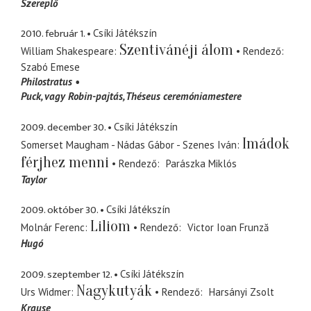
Szereplő
2010. február 1.
Csíki Játékszín
Szentivánéji álom
William Shakespeare
Rendező
Szabó Emese
Philostratus
Puck
vagy Robin-pajtás, Théseus ceremóniamestere
2009. december 30.
Csíki Játékszín
Imádok
Somerset Maugham - Nádas Gábor - Szenes Iván
férjhez menni
Rendező
Parászka Miklós
Taylor
2009. október 30.
Csíki Játékszín
Liliom
Molnár Ferenc
Rendező
Victor Ioan Frunză
Hugó
2009. szeptember 12.
Csíki Játékszín
Nagykutyák
Urs Widmer
Rendező
Harsányi Zsolt
Krause