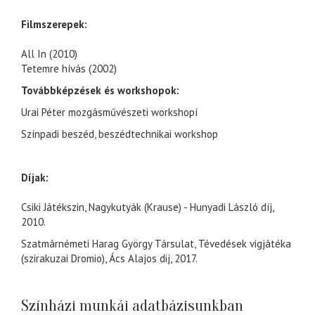
Filmszerepek:
All In (2010)
Tetemre hívás (2002)
Továbbképzések és workshopok:
Urai Péter mozgásművészeti workshopí
Színpadi beszéd, beszédtechnikai workshop
Díjak:
Csiki Játékszin, Nagykutyák (Krause) - Hunyadi László díj,
2010.
Szatmárnémeti Harag György Társulat, Tévedések vigjátéka
(szirakuzai Dromio), Ács Alajos dij, 2017.
Színházi munkái adatbázisunkban