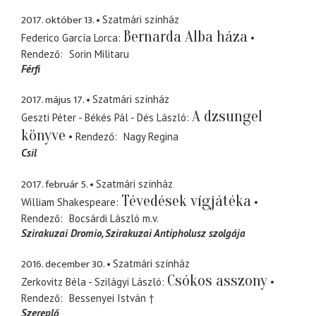
2017. október 13.
Szatmári színház
Bernarda Alba háza
Federico García Lorca
Rendező
Sorin Militaru
Férfi
2017. május 17.
Szatmári színház
A dzsungel
Geszti Péter - Békés Pál - Dés László
könyve
Rendező
Nagy Regina
Csil
2017. február 5.
Szatmári színház
Tévedések vígjátéka
William Shakespeare
Rendező
Bocsárdi László
m.v.
Szirakuzai Dromio
Szirakuzai Antipholusz szolgája
2016. december 30.
Szatmári színház
Csókos asszony
Zerkovitz Béla - Szilágyi László
Rendező
Bessenyei István †
Szereplő