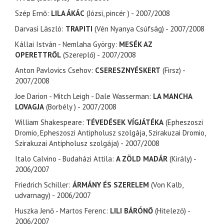
Szép Ernő:
LILA ÁKÁC
(Józsi, pincér ) - 2007/2008
Darvasi László:
TRAPITI
(Vén Nyanya Csúfság) - 2007/2008
Kállai István - Nemlaha György:
MESÉK AZ
OPERETTRŐL
(Szereplő) - 2007/2008
Anton Pavlovics Csehov:
CSERESZNYÉSKERT
(Firsz) -
2007/2008
Joe Darion - Mitch Leigh - Dale Wasserman:
LA MANCHA
LOVAGJA
(Borbély ) - 2007/2008
William Shakespeare:
TÉVEDÉSEK VÍGJÁTÉKA
(Epheszoszi
Dromio, Epheszoszi Antipholusz szolgája, Szirakuzai Dromio,
Szirakuzai Antipholusz szolgája) - 2007/2008
Italo Calvino - Budaházi Attila:
A ZÖLD MADÁR
(Király) -
2006/2007
Friedrich Schiller:
ÁRMÁNY ÉS SZERELEM
(Von Kalb,
udvarnagy) - 2006/2007
Huszka Jenő - Martos Ferenc:
LILI BÁRÓNŐ
(Hitelező) -
2006/2007