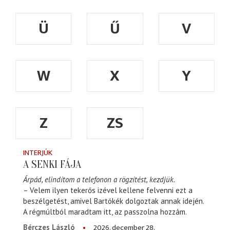
Ü
Ű
V
W
X
Y
Z
ZS
INTERJÚK
A SENKI FÁJA
Árpád, elindítom a telefonon a rögzítést, kezdjük.
– Velem ilyen tekerős izével kellene felvenni ezt a
beszélgetést, amivel Bartókék dolgoztak annak idején.
A régmúltból maradtam itt, az passzolna hozzám.
2026. december 28.
Bérczes László