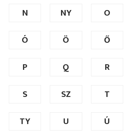
N
NY
O
Ó
Ö
Ő
P
Q
R
S
SZ
T
TY
U
Ú