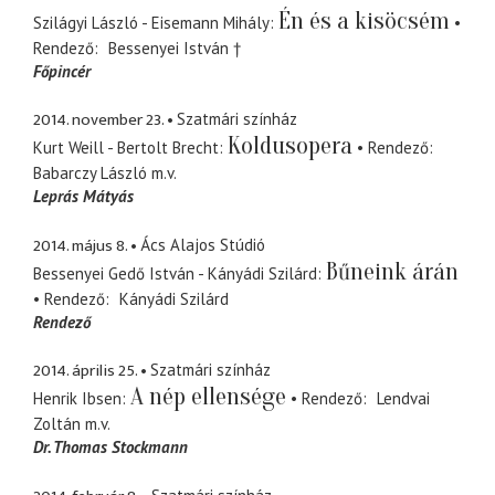
Én és a kisöcsém
Szilágyi László - Eisemann Mihály
Rendező
Bessenyei István †
Főpincér
2014. november 23.
Szatmári színház
Koldusopera
Kurt Weill - Bertolt Brecht
Rendező
Babarczy László
m.v.
Leprás Mátyás
2014. május 8.
Ács Alajos Stúdió
Bűneink árán
Bessenyei Gedő István - Kányádi Szilárd
Rendező
Kányádi Szilárd
Rendező
2014. április 25.
Szatmári színház
A nép ellensége
Henrik Ibsen
Rendező
Lendvai
Zoltán
m.v.
Dr. Thomas Stockmann