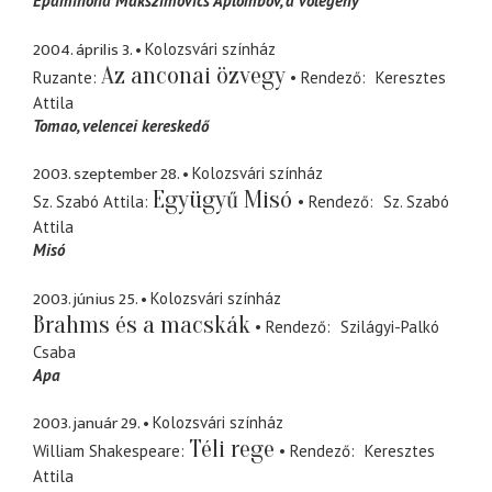
Epaminond Makszimovics Aplombov
a võlegény
2004. április 3.
Kolozsvári színház
Az anconai özvegy
Ruzante
Rendező
Keresztes
Attila
Tomao
velencei kereskedő
2003. szeptember 28.
Kolozsvári színház
Együgyű Misó
Sz. Szabó Attila
Rendező
Sz. Szabó
Attila
Misó
2003. június 25.
Kolozsvári színház
Brahms és a macskák
Rendező
Szilágyi-Palkó
Csaba
Apa
2003. január 29.
Kolozsvári színház
Téli rege
William Shakespeare
Rendező
Keresztes
Attila