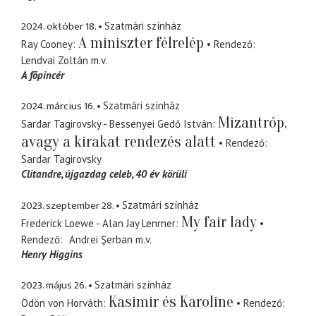
2024. október 18.
Szatmári színház
A miniszter félrelép
Ray Cooney
Rendező
Lendvai Zoltán
m.v.
A fõpincér
2024. március 16.
Szatmári színház
Mizantróp,
Sardar Tagirovsky - Bessenyei Gedő István
avagy a kirakat rendezés alatt
Rendező
Sardar Tagirovsky
Clitandre
újgazdag celeb, 40 év körüli
2023. szeptember 28.
Szatmári színház
My fair lady
Frederick Loewe - Alan Jay Lenrner
Rendező
Andrei Şerban
m.v.
Henry Higgins
2023. május 26.
Szatmári színház
Kasimir és Karoline
Ödön von Horváth
Rendező