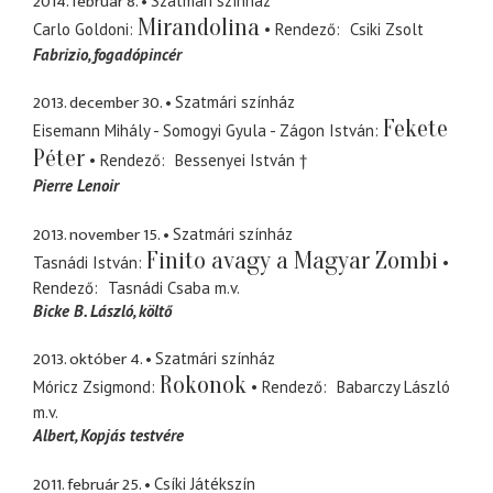
2014. február 8.
Szatmári színház
Mirandolina
Carlo Goldoni
Rendező
Csiki Zsolt
Fabrizio
fogadópincér
2013. december 30.
Szatmári színház
Fekete
Eisemann Mihály - Somogyi Gyula - Zágon István
Péter
Rendező
Bessenyei István †
Pierre Lenoir
2013. november 15.
Szatmári színház
Finito avagy a Magyar Zombi
Tasnádi István
Rendező
Tasnádi Csaba
m.v.
Bicke B. László
költő
2013. október 4.
Szatmári színház
Rokonok
Móricz Zsigmond
Rendező
Babarczy László
m.v.
Albert
Kopjás testvére
2011. február 25.
Csíki Játékszín