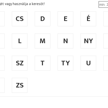
ét vagy használja a keresőt!
CS
D
E
É
L
M
N
NY
SZ
T
TY
U
ZS