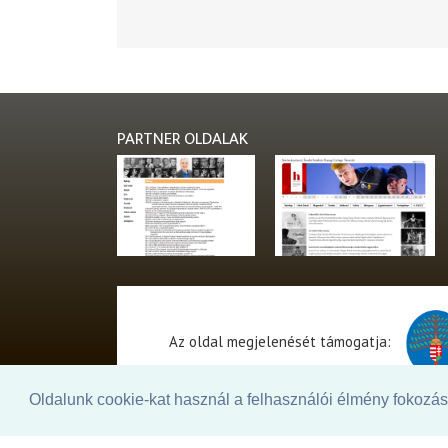
PARTNER OLDALAK
Az oldal megjelenését támogatja:
Oldalunk cookie-kat használ a felhasználói élmény fokozásá
© 2026. - THEATER Online -
theater.hu