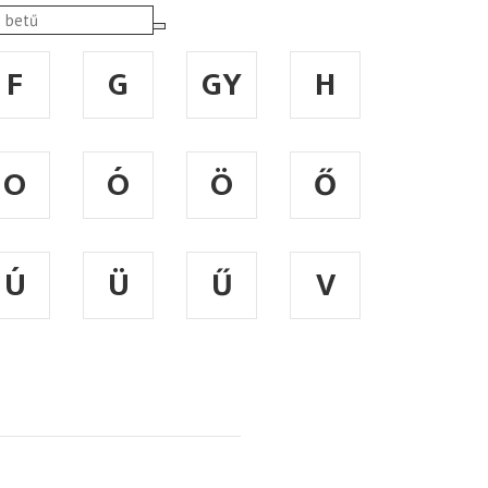
F
G
GY
H
O
Ó
Ö
Ő
Ú
Ü
Ű
V