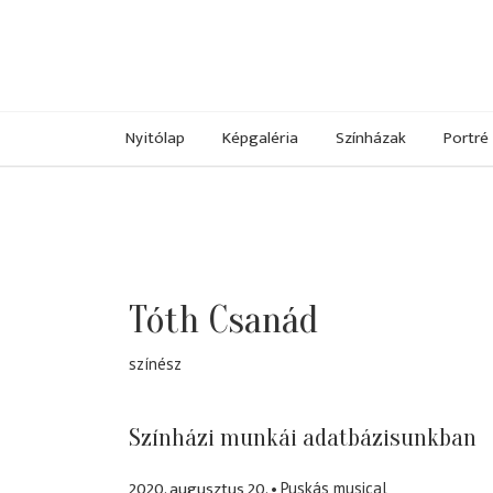
Nyitólap
Képgaléria
Színházak
Portré
Tóth Csanád
színész
Színházi munkái adatbázisunkban
2020. augusztus 20.
Puskás musical