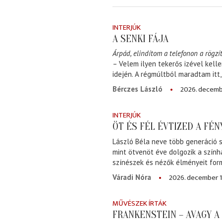
INTERJÚK
A SENKI FÁJA
Árpád, elindítom a telefonon a rögzít
– Velem ilyen tekerős izével kell
idején. A régmúltból maradtam itt
2026. decemb
Bérczes László
INTERJÚK
ÖT ÉS FÉL ÉVTIZED A FÉ
László Béla neve több generáció s
mint ötvenöt éve dolgozik a szính
színészek és nézők élményeit for
2026. december 1
Váradi Nóra
MŰVÉSZEK ÍRTÁK
FRANKENSTEIN – AVAGY 