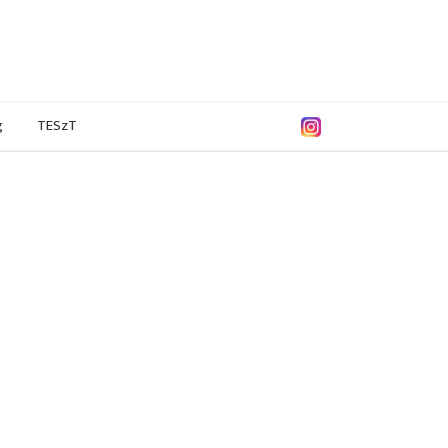
g
TESzT