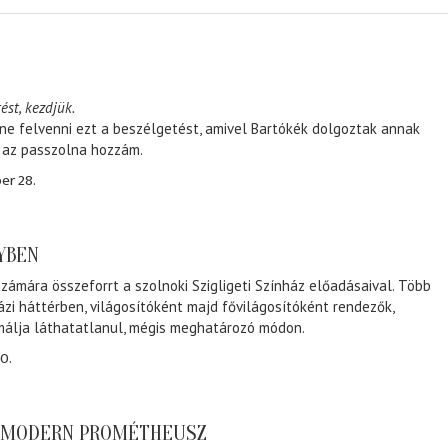
ést, kezdjük.
ene felvenni ezt a beszélgetést, amivel Bartókék dolgoztak annak
, az passzolna hozzám.
er 28.
NYBEN
zámára összeforrt a szolnoki Szigligeti Színház előadásaival. Több
ázi háttérben, világosítóként majd fővilágosítóként rendezők,
málja láthatatlanul, mégis meghatározó módon.
0.
A MODERN PROMÉTHEUSZ