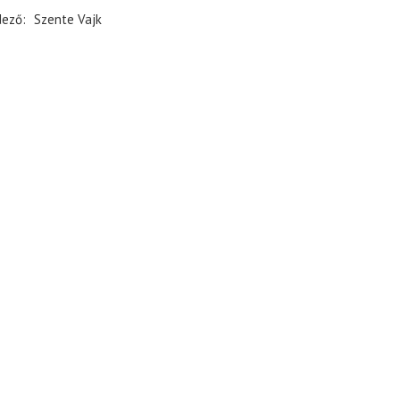
dező
Szente Vajk