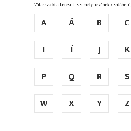
Válassza ki a keresett személy nevének kezdőbetűj
A
Á
B
C
I
Í
J
K
P
Q
R
S
W
X
Y
Z