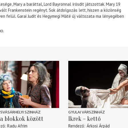
lesége, Mary a baráttal, Lord Bayronnal írósdit játszottak. Mary 19
 vált Frankenstein regényt. Sok átdolgozás lett, hiszen a közönség
éven felül. Garai Judit és Hegymegi Máté új változata ma lényegében
10.
SVÁSÁRHELYI SZINHÁZ
GYULAI VÁRSZÍNHÁZ
a blokkok között
Ikrek – kettő
ező
Radu Afrim
Rendező
Árkosi Árpád