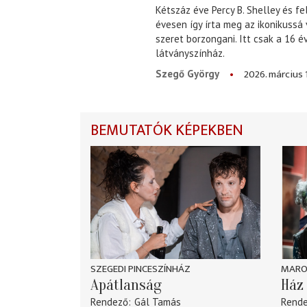
Kétszáz éve Percy B. Shelley és fe
évesen így írta meg az ikonikussá
szeret borzongani. Itt csak a 16 
látványszínház.
2026. március 
Szegő György
BEMUTATÓK KÉPEKBEN
SZEGEDI PINCESZÍNHÁZ
MARO
Apátlanság
Ház 
Rendező
Gál Tamás
Rend