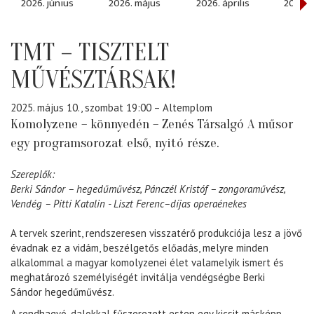
2026. június
2026. május
2026. április
2026. 
TMT – TISZTELT
MŰVÉSZTÁRSAK!
2025. május 10., szombat 19:00
– Altemplom
Komolyzene – könnyedén – Zenés Társalgó A műsor
egy programsorozat első, nyitó része.
Szereplők:
Berki Sándor – hegedűművész, Pánczél Kristóf – zongoraművész,
Vendég – Pitti Katalin - Liszt Ferenc–díjas operaénekes
A tervek szerint, rendszeresen visszatérő produkciója lesz a jövő
évadnak ez a vidám, beszélgetős előadás, melyre minden
alkalommal a magyar komolyzenei élet valamelyik ismert és
meghatározó személyiségét invitálja vendégségbe Berki
Sándor hegedűművész.
A rendhagyó, dalokkal fűszerezett esten egy kicsit másképp