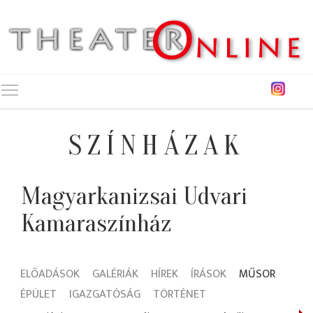
Toggle main menu visibility
SZÍNHÁZAK
Magyarkanizsai Udvari
Kamaraszínház
ELŐADÁSOK
GALÉRIÁK
HÍREK
ÍRÁSOK
MŰSOR
ÉPÜLET
IGAZGATÓSÁG
TÖRTÉNET