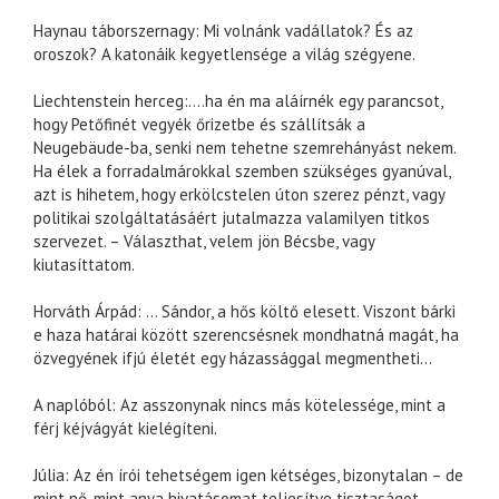
Haynau táborszernagy: Mi volnánk vadállatok? És az
oroszok? A katonáik kegyetlensége a világ szégyene.
Liechtenstein herceg:….ha én ma aláírnék egy parancsot,
hogy Petőfinét vegyék őrizetbe és szállítsák a
Neugebäude-ba, senki nem tehetne szemrehányást nekem.
Ha élek a forradalmárokkal szemben szükséges gyanúval,
azt is hihetem, hogy erkölcstelen úton szerez pénzt, vagy
politikai szolgáltatásáért jutalmazza valamilyen titkos
szervezet. – Választhat, velem jön Bécsbe, vagy
kiutasíttatom.
Horváth Árpád: … Sándor, a hős költő elesett. Viszont bárki
e haza határai között szerencsésnek mondhatná magát, ha
özvegyének ifjú életét egy házassággal megmentheti…
A naplóból: Az asszonynak nincs más kötelessége, mint a
férj kéjvágyát kielégíteni.
Júlia: Az én írói tehetségem igen kétséges, bizonytalan – de
mint nő, mint anya hivatásomat teljesítve tisztaságot,