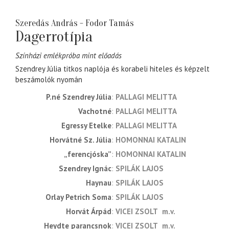
Szeredás András - Fodor Tamás
Dagerrotípia
Színházi emlékpróba mint előadás
Szendrey Júlia titkos naplója és korabeli hiteles és képzelt
beszámolók nyomán
P.né Szendrey Júlia
PALLAGI MELITTA
Vachotné
PALLAGI MELITTA
Egressy Etelke
PALLAGI MELITTA
Horvátné Sz. Júlia
HOMONNAI KATALIN
„ferencjóska”
HOMONNAI KATALIN
Szendrey Ignác
SPILÁK LAJOS
Haynau
SPILÁK LAJOS
Orlay Petrich Soma
SPILÁK LAJOS
Horvát Árpád
VICEI ZSOLT
m.v.
Heydte parancsnok
VICEI ZSOLT
m.v.