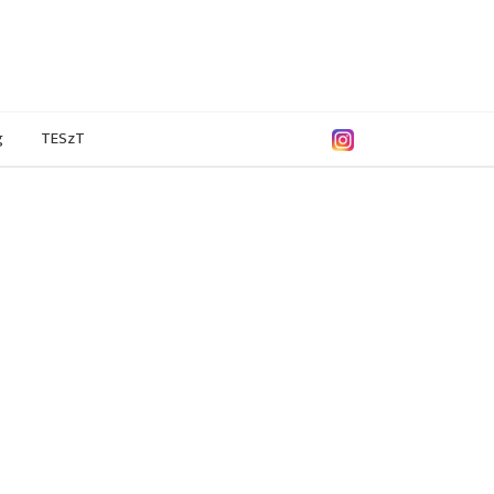
g
TESzT
/2013
2011/2012
2010/2011
2009/2010