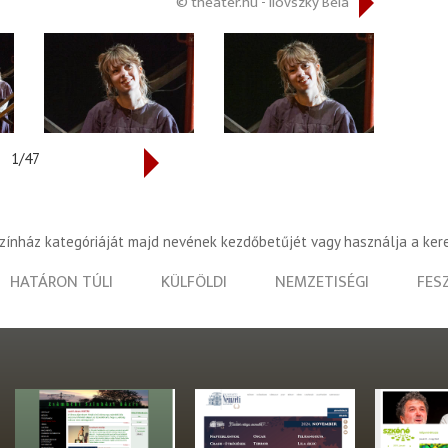
© theater.hu - Ilovszky Béla
1/47
színház kategóriáját majd nevének kezdőbetűjét vagy használja a ker
HATÁRON TÚLI
KÜLFÖLDI
NEMZETISÉGI
FES