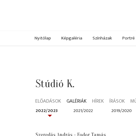
Nyitólap
Képgaléria
Színházak
Portré
Stúdió K.
ELŐADÁSOK
GALÉRIÁK
HÍREK
ÍRÁSOK
M
2022/2023
2021/2022
2019/2020
Szeredás András - Fodor Tamás