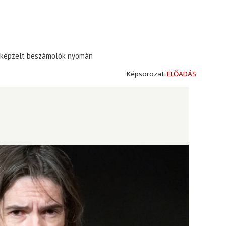
és képzelt beszámolók nyomán
ELŐADÁS