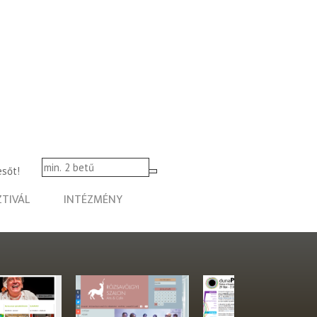
esőt!
ZTIVÁL
INTÉZMÉNY