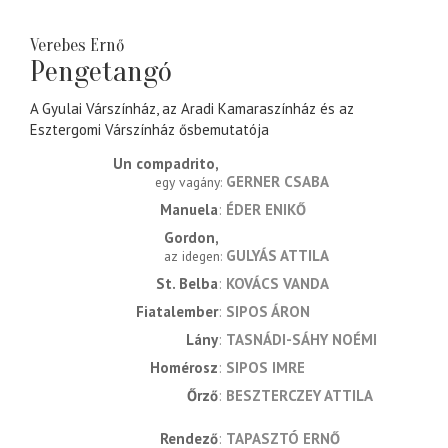
Verebes Ernő
Pengetangó
A Gyulai Várszínház, az Aradi Kamaraszínház és az
Esztergomi Várszínház ősbemutatója
Un compadrito
GERNER CSABA
egy vagány
Manuela
ÉDER ENIKŐ
Gordon
GULYÁS ATTILA
az idegen
St. Belba
KOVÁCS VANDA
Fiatalember
SIPOS ÁRON
Lány
TASNÁDI-SÁHY NOÉMI
Homérosz
SIPOS IMRE
Őrző
BESZTERCZEY ATTILA
rendező
TAPASZTÓ ERNŐ