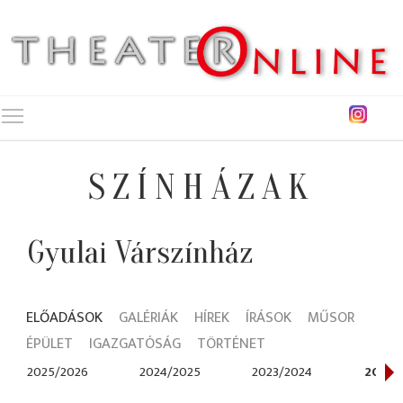
Toggle main menu visibility
SZÍNHÁZAK
Gyulai Várszínház
ELŐADÁSOK
GALÉRIÁK
HÍREK
ÍRÁSOK
MŰSOR
ÉPÜLET
IGAZGATÓSÁG
TÖRTÉNET
2025/2026
2024/2025
2023/2024
2022/