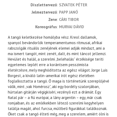
díszlettervező
SZVATEK PÉTER
jelmeztervező
PAPP JANÓ
zene
CÁRI TIBOR
koreográfus
MURVAI DÁVID
A tangó keletkezése homályba vész. Kreol dallamok,
spanyol bevándorlók temperamentumos ritmusai, afrikai
rabszolgák rituális zenéjének elemei adják mindazt, ami a
ma ismert tangót, mint zenét, dalt, és mint táncot jellemzi.
Hevület és halál, a szerelmi „belehalás” érzékisége teríti
egyetemes leplét erre a korántsem pesszimista
életérzésre, mely meghódította az egész világot. Jorge Luis
Borgest, a kiváló latin-amerikai írót egész életében
foglalkoztatta a tangó. Ő maga is történetünk szereplőjévé
válik, mint „vak Homérosz”, aki egy bordély szalonjában,
húrtalan gitárján végigkíséri, vezényli ezt a drámát. Egy
fiatal pár – a fiú európai, a lány argentin – egy, már csak
romjaiban, és az emlékekben létező szerelmi kegyhelyen
találja magát, ahol furcsa, múltbeli figurákkal találkoznak.
Őket csak a tangó élteti még, meg a szerelem, amiért ölni is