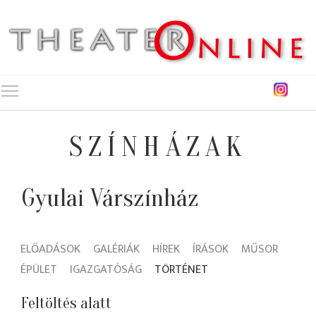
Toggle main menu visibility
SZÍNHÁZAK
Gyulai Várszínház
ELŐADÁSOK
GALÉRIÁK
HÍREK
ÍRÁSOK
MŰSOR
ÉPÜLET
IGAZGATÓSÁG
TÖRTÉNET
Feltöltés alatt