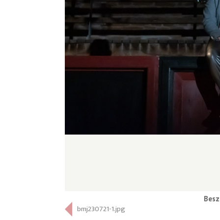
Besz
bmj230721-1.jpg