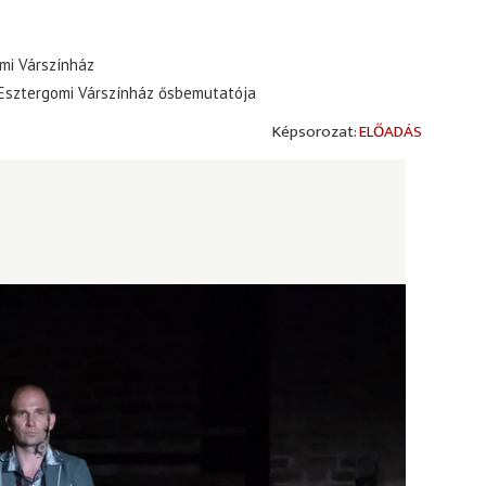
mi Várszínház
 Esztergomi Várszínház ősbemutatója
ELŐADÁS