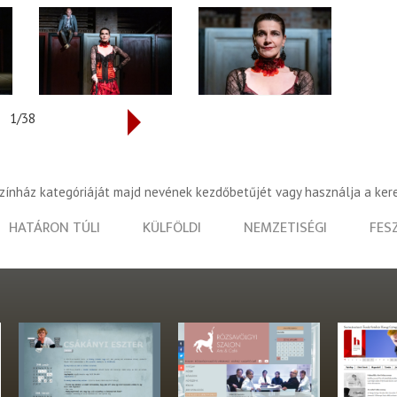
1/38
színház kategóriáját majd nevének kezdőbetűjét vagy használja a ker
HATÁRON TÚLI
KÜLFÖLDI
NEMZETISÉGI
FES