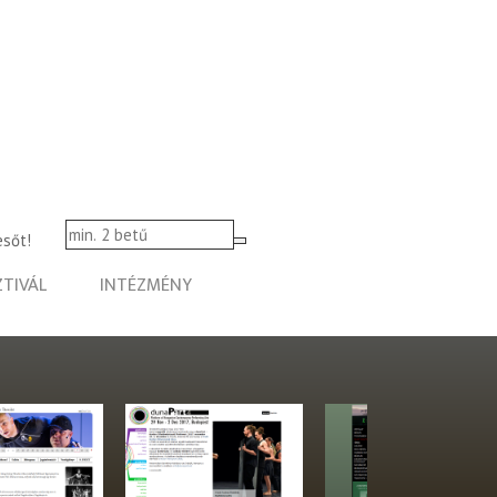
esőt!
ZTIVÁL
INTÉZMÉNY