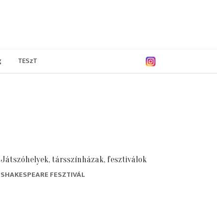
g
TESzT
Játszóhelyek, társszínházak, fesztiválok
SHAKESPEARE FESZTIVÁL
9/2020
2018/2019
2017/2018
2016/2017