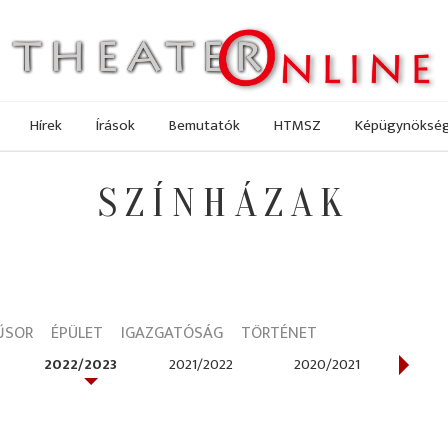
Hírek
Írások
Bemutatók
HTMSZ
Képügynöksé
SZÍNHÁZAK
ŰSOR
ÉPÜLET
IGAZGATÓSÁG
TÖRTÉNET
2022/2023
2021/2022
2020/2021
201