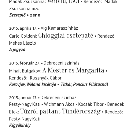
Verona, 1301
Madák Zsuzsanna
Rendező
Madák
Zsuzsanna
m.v.
Szereplő
zene
2015. április 17.
Víg Kamaraszínház
Chioggiai csetepaté
Carlo Goldoni
Rendező
Méhes László
A jegyző
2015. február 27.
Debreceni színház
A Mester és Margarita
Mihail Bulgakov
Rendező
Rusznyák Gábor
Korovjov
Woland kísérője
Titkár
Poncius Pilátusnál
2015. január 13.
Debreceni színház
Pesty-Nagy Kati - Wichmann Ákos - Kocsák Tibor - Benedek
Tűzről pattant Tündérország
Elek
Rendező
Pesty-Nagy Kati
Kígyókirály