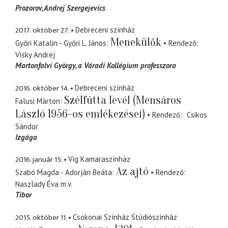
Prozorov, Andrej Szergejevics
2017. október 27.
Debreceni színház
Menekülők
Győri Katalin - Győri L. János
Rendező
Visky Andrej
Martonfalvi György
a Váradi Kollégium professzora
2016. október 14.
Debreceni színház
Szélfútta levél (Mensáros
Falusi Márton
László 1956-os emlékezései)
Rendező
Csikos
Sándor
Izgága
2016. január 15.
Víg Kamaraszínház
Az ajtó
Szabó Magda - Adorján Beáta
Rendező
Naszlady Éva
m.v.
Tibor
2015. október 11.
Csokonai Színház Stúdiószínház