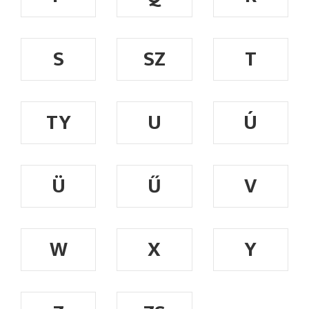
S
SZ
T
TY
U
Ú
Ü
Ű
V
W
X
Y