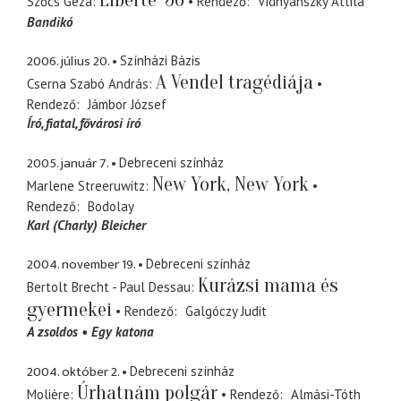
Szőcs Géza
Rendező
Vidnyánszky Attila
Bandikó
2006. július 20.
Színházi Bázis
A Vendel tragédiája
Cserna Szabó András
Rendező
Jámbor József
Író
fiatal, fővárosi író
2005. január 7.
Debreceni színház
New York, New York
Marlene Streeruwitz
Rendező
Bodolay
Karl (Charly) Bleicher
2004. november 19.
Debreceni színház
Kurázsi mama és
Bertolt Brecht - Paul Dessau
gyermekei
Rendező
Galgóczy Judit
A zsoldos
Egy katona
2004. október 2.
Debreceni színház
Úrhatnám polgár
Molière
Rendező
Almási-Tóth