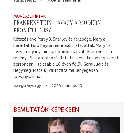
2026. december 10.
Váradi Nóra
MŰVÉSZEK ÍRTÁK
FRANKENSTEIN – AVAGY A MODERN
PROMÉTHEUSZ
Kétszáz éve Percy B. Shelley és felesége, Mary a
baráttal, Lord Bayronnal írósdit játszottak. Mary 19
évesen így írta meg az ikonikussá vált Frankenstein
regényt. Sok átdolgozás lett, hiszen a közönség szeret
borzongani. Itt csak a 16 éven felül. Garai Judit és
Hegymegi Máté új változata ma lényegében
látványszínház.
2026. március 10.
Szegő György
BEMUTATÓK KÉPEKBEN