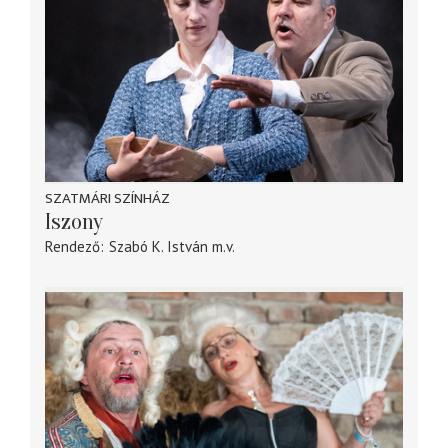
SZATMÁRI SZÍNHÁZ
Iszony
Rendező
Szabó K. István
m.v.