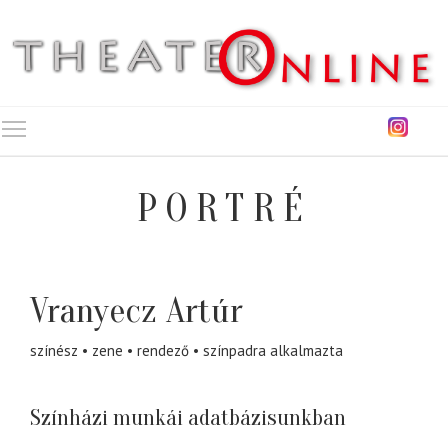
Toggle main menu visibility
PORTRÉ
Vranyecz Artúr
színész
zene
rendező
színpadra alkalmazta
Színházi munkái adatbázisunkban