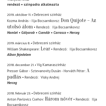
rendező
színpadra alkalmazta
2019. október 11.
Debreceni színház
Don Quijote – Az
Kozma András - Ilja Bocsarnikovsz
utolsó álom
Rendező
Ilja Bocsarnikovsz
Hamlet
Gályarab
Csendőr
Carrasco
Herceg
2019. március 8.
Debreceni színház
Lear
William Shakespeare
Rendező
Ilja Bocsarnikovsz
Alban fejedelem
2018. december 21.
Víg Kamaraszínház
A
Presser Gábor - Sztevanovity Dusán - Horváth Péter
padlás
Rendező
Visky Andrej
Herceg
2018. február 23.
Debreceni színház
Három nővér
Anton Pavlovics Csehov
Rendező
Ilja
Bocsarnikovsz