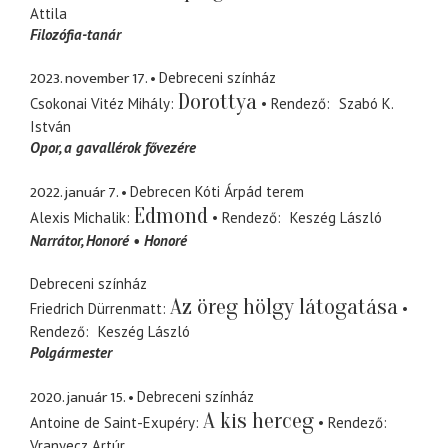
Attila
Filozófia-tanár
2023. november 17.
Debreceni színház
Dorottya
Csokonai Vitéz Mihály
Rendező
Szabó K.
István
Opor
a gavallérok fővezére
2022. január 7.
Debrecen Kóti Árpád terem
Edmond
Alexis Michalik
Rendező
Keszég László
Narrátor
Honoré
Honoré
Debreceni színház
Az öreg hölgy látogatása
Friedrich Dürrenmatt
Rendező
Keszég László
Polgármester
2020. január 15.
Debreceni színház
A kis herceg
Antoine de Saint-Exupéry
Rendező
Vranyecz Artúr