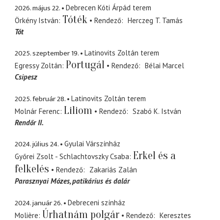
2026. május 22.
Debrecen Kóti Árpád terem
Tóték
Örkény István
Rendező
Herczeg T. Tamás
Tót
2025. szeptember 19.
Latinovits Zoltán terem
Portugál
Egressy Zoltán
Rendező
Bélai Marcel
Csipesz
2025. február 28.
Latinovits Zoltán terem
Liliom
Molnár Ferenc
Rendező
Szabó K. István
Rendőr II.
2024. július 24.
Gyulai Várszínház
Erkel és a
Győrei Zsolt - Schlachtovszky Csaba
felkelés
Rendező
Zakariás Zalán
Parasznyai Mózes
patikárius és dalár
2024. január 26.
Debreceni színház
Úrhatnám polgár
Molière
Rendező
Keresztes