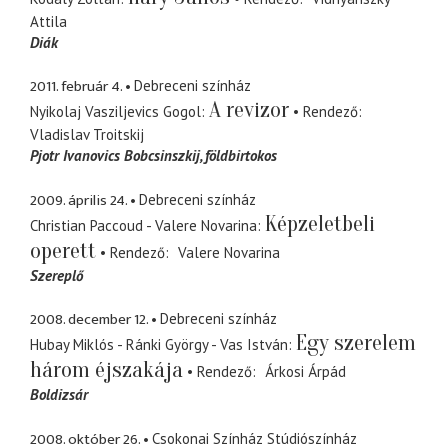
Attila
Diák
2011. február 4.
Debreceni színház
A revizor
Nyikolaj Vasziljevics Gogol
Rendező
Vladislav Troitskij
Pjotr Ivanovics Bobcsinszkij
földbirtokos
2009. április 24.
Debreceni színház
Képzeletbeli
Christian Paccoud - Valere Novarina
operett
Rendező
Valere Novarina
Szereplő
2008. december 12.
Debreceni színház
Egy szerelem
Hubay Miklós - Ránki György - Vas István
három éjszakája
Rendező
Árkosi Árpád
Boldizsár
2008. október 26.
Csokonai Színház Stúdiószínház