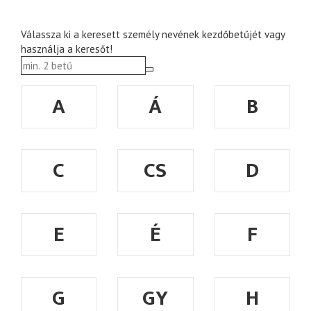
Válassza ki a keresett személy nevének kezdőbetűjét vagy
használja a keresőt!
A
Á
B
C
CS
D
E
É
F
G
GY
H