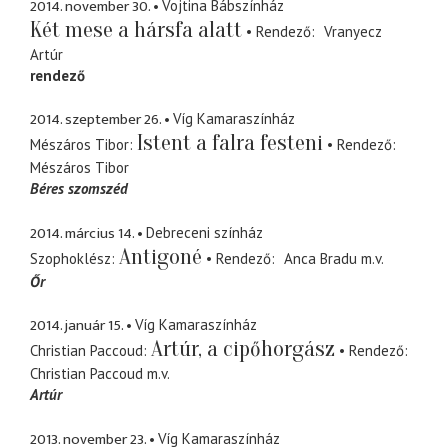
2014. november 30.
Vojtina Bábszínház
Két mese a hársfa alatt
Rendező
Vranyecz
Artúr
rendező
2014. szeptember 26.
Víg Kamaraszínház
Istent a falra festeni
Mészáros Tibor
Rendező
Mészáros Tibor
Béres szomszéd
2014. március 14.
Debreceni színház
Antigoné
Szophoklész
Rendező
Anca Bradu
m.v.
Őr
2014. január 15.
Víg Kamaraszínház
Artúr, a cipőhorgász
Christian Paccoud
Rendező
Christian Paccoud
m.v.
Artúr
2013. november 23.
Víg Kamaraszínház