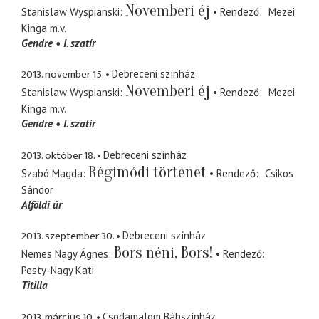
Novemberi éj
Stanislaw Wyspianski
Rendező
Mezei
Kinga
m.v.
Gendre
I. szatír
2013. november 15.
Debreceni színház
Novemberi éj
Stanislaw Wyspianski
Rendező
Mezei
Kinga
m.v.
Gendre
I. szatír
2013. október 18.
Debreceni színház
Régimódi történet
Szabó Magda
Rendező
Csikos
Sándor
Alföldi úr
2013. szeptember 30.
Debreceni színház
Bors néni, Bors!
Nemes Nagy Ágnes
Rendező
Pesty-Nagy Kati
Titilla
2013. március 10.
Csodamalom Bábszínház