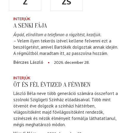
Z
ZS
INTERJÚK
A SENKI FÁJA
Árpád, elindítom a telefonon a rögzítést, kezdjük.
– Velem ilyen tekerős izével kellene felvenni ezt a
beszélgetést, amivel Bartókék dolgoztak annak idején.
A régmúltból maradtam itt, az passzolna hozzám.
2026. december 28.
Bérczes László
INTERJÚK
ÖT ÉS FÉL ÉVTIZED A FÉNYBEN
László Béla neve több generáció számára összeforrt a
szolnoki Szigligeti Színház előadásaival. Több mint
ötvenöt éve dolgozik a színházi háttérben,
világosítóként majd fővilágosítóként rendezők,
színészek és nézők élményeit formálja láthatatlanul,
mégis meghatározó módon.