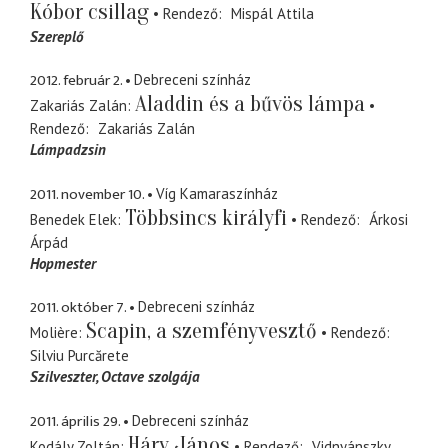
Kóbor csillag
Rendező
Mispál Attila
Szereplő
2012. február 2.
Debreceni színház
Aladdin és a bűvös lámpa
Zakariás Zalán
Rendező
Zakariás Zalán
Lámpadzsin
2011. november 10.
Víg Kamaraszínház
Többsincs királyfi
Benedek Elek
Rendező
Árkosi
Árpád
Hopmester
2011. október 7.
Debreceni színház
Scapin, a szemfényvesztő
Molière
Rendező
Silviu Purcărete
Szilveszter
Octave szolgája
2011. április 29.
Debreceni színház
Háry János
Kodály Zoltán
Rendező
Vidnyánszky