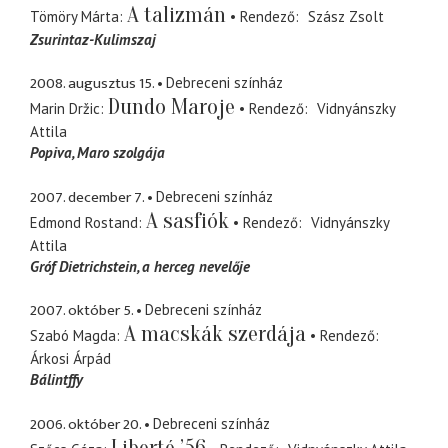
A talizmán
Tömöry Márta
Rendező
Szász Zsolt
Zsurintaz-Kulimszaj
2008. augusztus 15.
Debreceni színház
Dundo Maroje
Marin Držic
Rendező
Vidnyánszky
Attila
Popiva
Maro szolgája
2007. december 7.
Debreceni színház
A sasfiók
Edmond Rostand
Rendező
Vidnyánszky
Attila
Gróf Dietrichstein
a herceg nevelője
2007. október 5.
Debreceni színház
A macskák szerdája
Szabó Magda
Rendező
Árkosi Árpád
Bálintffy
2006. október 20.
Debreceni színház
Liberté ’56