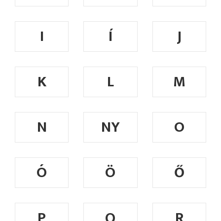
I
Í
J
K
L
M
N
NY
O
Ó
Ö
Ő
P
Q
R