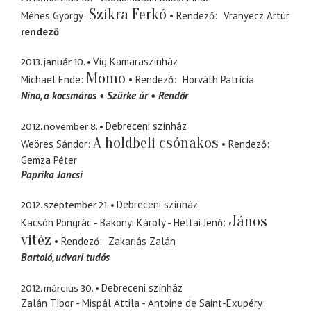
Szikra Ferkó
Méhes György
Rendező
Vranyecz Artúr
rendező
2013. január 10.
Víg Kamaraszínház
Momo
Michael Ende
Rendező
Horváth Patrícia
Nino
a kocsmáros
Szürke úr
Rendőr
2012. november 8.
Debreceni színház
A holdbeli csónakos
Weöres Sándor
Rendező
Gemza Péter
Paprika Jancsi
2012. szeptember 21.
Debreceni színház
János
Kacsóh Pongrác - Bakonyi Károly - Heltai Jenő
vitéz
Rendező
Zakariás Zalán
Bartoló
udvari tudós
2012. március 30.
Debreceni színház
Zalán Tibor - Mispál Attila - Antoine de Saint-Exupéry