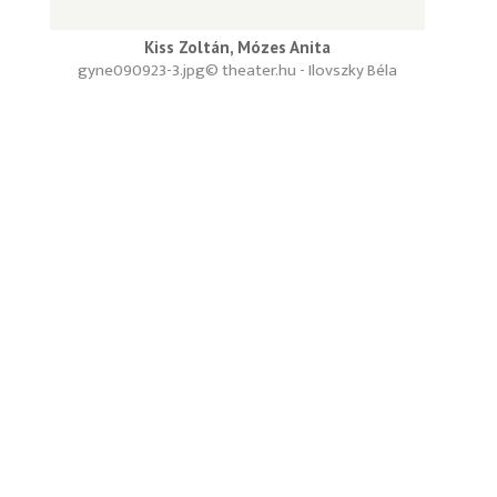
Kiss Zoltán, Mózes Anita
gyne090923-3.jpg
© theater.hu - Ilovszky Béla