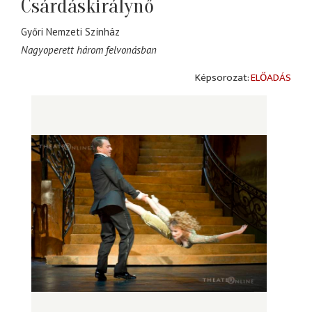
Csárdáskirálynő
Győri Nemzeti Színház
Nagyoperett három felvonásban
ELŐADÁS