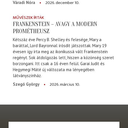
2026. december 10.
Váradi Nóra
MŰVÉSZEK ÍRTÁK
FRANKENSTEIN – AVAGY A MODERN
PROMÉTHEUSZ
Kétszáz éve Percy B. Shelley és felesége, Mary a
baráttal, Lord Bayronnal írósdit játszottak. Mary 19
évesen így írta meg az ikonikussá vált Frankenstein
regényt. Sok átdolgozás lett, hiszen a közönség szeret
borzongani. Itt csak a 16 éven felül. Garai Judit és
Hegymegi Máté új változata ma lényegében
látványszínház.
2026. március 10.
Szegő György