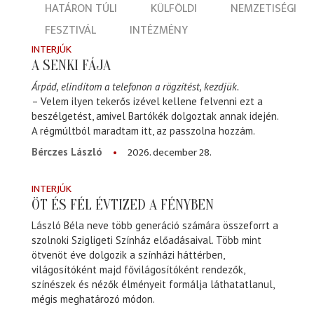
HATÁRON TÚLI
KÜLFÖLDI
NEMZETISÉGI
FESZTIVÁL
INTÉZMÉNY
INTERJÚK
A SENKI FÁJA
Árpád, elindítom a telefonon a rögzítést, kezdjük.
– Velem ilyen tekerős izével kellene felvenni ezt a
beszélgetést, amivel Bartókék dolgoztak annak idején.
A régmúltból maradtam itt, az passzolna hozzám.
2026. december 28.
Bérczes László
INTERJÚK
ÖT ÉS FÉL ÉVTIZED A FÉNYBEN
László Béla neve több generáció számára összeforrt a
szolnoki Szigligeti Színház előadásaival. Több mint
ötvenöt éve dolgozik a színházi háttérben,
világosítóként majd fővilágosítóként rendezők,
színészek és nézők élményeit formálja láthatatlanul,
mégis meghatározó módon.