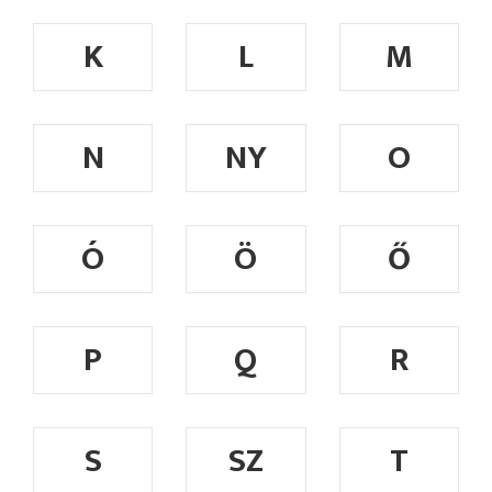
K
L
M
N
NY
O
Ó
Ö
Ő
P
Q
R
S
SZ
T