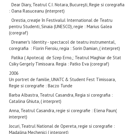
Dear Diary, Teatrul C.I. Notara, Bucureşti, Regie si coregrafia
: Oana Rasuceanu (interpret)
Orestia, creaţie în Festivalul International de Teatru
pentru Studenti, Sinaia (UNESCO), regie : Marius Galea
(coregraf)
Dreamer's Identity - spectacol de teatru instrumental,
coregrafia : Florin Fieroiu, regia : Sorin Damian, ( interpret)
Patika ( Apoteca) de Szep Erno,; Teatrul Maghiar de Stat
Csiky Gergely Timisoara. Regia : Patko Eva (coregraf)
2006
Un portret de familie, UNATC & Student Fest Timisoara,
Regie si coregrafie : Baczo Tunde
Barba Albastra, Teatrul Casandra, Regia si coregrafia :
Catalina Ghiuta, ( interpret)
Anna, Teatrul Casandra, regie si coregrafie : Elena Paun(
interpret)
Jocuri, Teatrul National de Opereta, regie si coregrafie :
Madalina Mechenici ( interpret)