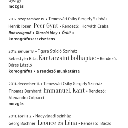
György
mozgás
2012. szeptember 19.
Temesvári Csiky Gergely Színház
Peer Gynt
Henrik Ibsen
Rendező
Horváth Csaba
Rabszolganő
Táncoló lány
Őrült
koreográfusasszisztens
2012. január 13.
Figura Stúdió Színház
Kantarzsíni bolhapiac
Sebestyén Rita
Rendező
Béres László
koreográfus
a rendező munkatársa
2011. december 11.
Temesvári Csiky Gergely Színház
Immanuel, Kant
Thomas Bernhard
Rendező
Alexandru Colpacci
mozgás
2011. április 2.
Nagyváradi színház
Leonce és Léna
Georg Büchner
Rendező
Baczó