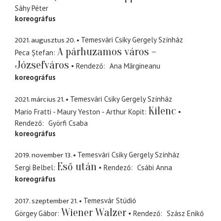
Sáhy Péter
koreográfus
2021. augusztus 20.
Temesvári Csiky Gergely Színház
A párhuzamos város –
Peca Ștefan
Józsefváros
Rendező
Ana Mărgineanu
koreográfus
2021. március 21.
Temesvári Csiky Gergely Színház
Kilenc
Mario Fratti - Maury Yeston - Arthur Kopit
Rendező
Györfi Csaba
koreográfus
2019. november 13.
Temesvári Csiky Gergely Színház
Eső után
Sergi Belbel
Rendező
Csábi Anna
koreográfus
2017. szeptember 21.
Temesvár Stúdió
Wiener Walzer
Görgey Gábor
Rendező
Szász Enikő