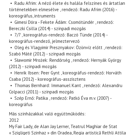
• Radu Afrim: A néző élete és halála felszínes és ártatlan
történetekben elmesélve , rendező: Radu Afrim (2016) -
koreográfus, intruments
• Gimesi Dóra - Fekete Ádám: Csomótündér , rendező:
Bereczki Csilla (2014) - színpadi mozgás
• 7/7 , koreográfus-rendező: Baczó Tünde (2014) -
koreográfus-rendező, jelmeztervező
• Oleg és Vlagyimir Presznyakov: Özönvíz előtt , rendező:
Szabó Máté (2012) - színpadi mozgás
• Sławomir Mrożek: Rendőrség , rendező: Hernyák György
(2012) - színpadi mozgás
• Henrik Ibsen: Peer Gynt , koreográfus-rendező: Horváth
Csaba (2012) - koreográfus-asszisztens
• Thomas Bernhard: Immanuel Kant , rendező: Alexandru
Colpacci (2011) - színpadi mozgás
• Szép Ernő: Patika , rendező: Patkó Éva m.v. (2007) -
koreográfus
Más színházakkal való együttműködés:
2012
My Fair Lady, de Alan Jay Lerner, Teatrul Maghiar de Stat
« Szigligeti Szinhaz » din Oradea, Regia artistică Rethli Attila