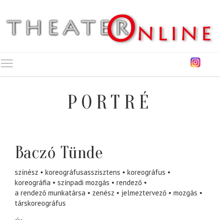
Toggle main menu visibility
PORTRÉ
Baczó Tünde
színész
koreográfusasszisztens
koreográfus
koreográfia
színpadi mozgás
rendező
a rendező munkatársa
zenész
jelmeztervező
mozgás
társkoreográfus