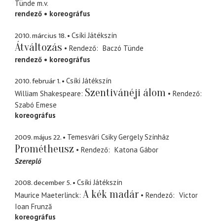
Tünde
m.v.
rendező
koreográfus
2010. március 18.
Csíki Játékszín
Átváltozás
Rendező
Baczó Tünde
rendező
koreográfus
2010. február 1.
Csíki Játékszín
Szentivánéji álom
William Shakespeare
Rendező
Szabó Emese
koreográfus
2009. május 22.
Temesvári Csiky Gergely Színház
Prométheusz
Rendező
Katona Gábor
Szereplő
2008. december 5.
Csíki Játékszín
A kék madár
Maurice Maeterlinck
Rendező
Victor
Ioan Frunză
koreográfus