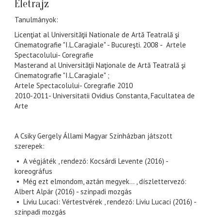
Életrajz
Tanulmányok:
Licenţiat al Universităţii Nationale de Artă Teatrală şi
Cinematografie "I.L.Caragiale" - Bucureşti. 2008 - Artele
Spectacolului- Coregrafie
Masterand al Universităţii Naţionale de Artă Teatrală şi
Cinematografie "I.L.Caragiale" ;
Artele Spectacolului- Coregrafie 2010
2010-2011- Universitatii Ovidius Constanta, Facultatea de
Arte
A Csiky Gergely Állami Magyar Színházban játszott
szerepek:
• A végjáték , rendező: Kocsárdi Levente (2016) -
koreográfus
• Még ezt elmondom, aztán megyek... , díszlettervező:
Albert Alpár (2016) - színpadi mozgás
• Liviu Lucaci: Vértestvérek , rendező: Liviu Lucaci (2016) -
színpadi mozgás