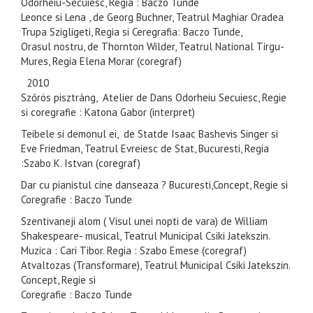
Odorheiu-Secuiesc, Regia : Baczo Tunde
Leonce si Lena , de Georg Buchner, Teatrul Maghiar Oradea
Trupa Szigligeti, Regia si Ceregrafia: Baczo Tunde,
Orasul nostru, de Thornton Wilder, Teatrul National Tirgu-
Mures, Regia Elena Morar (coregraf)
2010
Szőrös pisztráng, Atelier de Dans Odorheiu Secuiesc, Regie
si coregrafie : Katona Gabor (interpret)
Teibele si demonul ei, de Statde Isaac Bashevis Singer si
Eve Friedman, Teatrul Evreiesc de Stat, Bucuresti, Regia
:Szabo K. Istvan (coregraf)
Dar cu pianistul cine danseaza ? Bucuresti,Concept, Regie si
Coregrafie : Baczo Tunde
Szentivaneji alom ( Visul unei nopti de vara) de William
Shakespeare- musical, Teatrul Municipal Csiki Jatekszin.
Muzica : Cari Tibor. Regia : Szabo Emese (coregraf)
Atvaltozas (Transformare), Teatrul Municipal Csiki Jatekszin.
Concept, Regie si
Coregrafie : Baczo Tunde