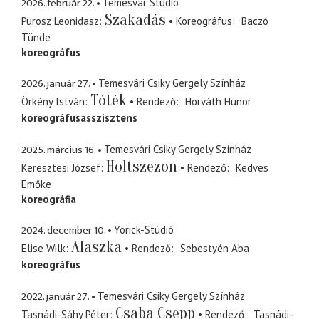
2026. február 22.
Temesvár Stúdió
Szakadás
Purosz Leonidasz
Koreográfus
Baczó
Tünde
koreográfus
2026. január 27.
Temesvári Csiky Gergely Színház
Tóték
Örkény István
Rendező
Horváth Hunor
koreográfusasszisztens
2025. március 16.
Temesvári Csiky Gergely Színház
Holtszezon
Keresztesi József
Rendező
Kedves
Emőke
koreográfia
2024. december 10.
Yorick-Stúdió
Alaszka
Elise Wilk
Rendező
Sebestyén Aba
koreográfus
2022. január 27.
Temesvári Csiky Gergely Színház
Csaba Csepp
Tasnádi-Sáhy Péter
Rendező
Tasnádi-