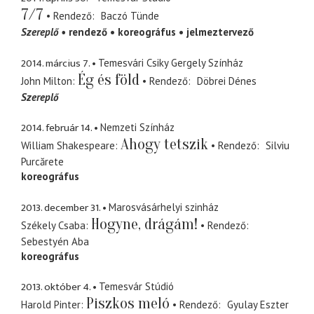
7/7
Rendező
Baczó Tünde
Szereplő
rendező
koreográfus
jelmeztervező
2014. március 7.
Temesvári Csiky Gergely Színház
Ég és föld
John Milton
Rendező
Döbrei Dénes
Szereplő
2014. február 14.
Nemzeti Színház
Ahogy tetszik
William Shakespeare
Rendező
Silviu
Purcărete
koreográfus
2013. december 31.
Marosvásárhelyi szinház
Hogyne, drágám!
Székely Csaba
Rendező
Sebestyén Aba
koreográfus
2013. október 4.
Temesvár Stúdió
Piszkos meló
Harold Pinter
Rendező
Gyulay Eszter