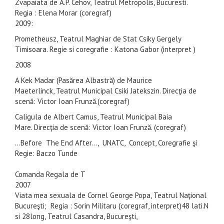
Zvapaiata de A.P. Cehov, Teatrul Metropolis, Bucuresti.
Regia : Elena Morar (coregraf)
2009:
Prometheusz, Teatrul Maghiar de Stat Csiky Gergely
Timisoara. Regie si coregrafie : Katona Gabor (interpret )
2008
A Kek Madar (Pasărea Albastră) de Maurice
Maeterlinck, Teatrul Municipal Csiki Jatekszin. Direcţia de
scenă: Victor Ioan Frunză.(coregraf)
Caligula de Albert Camus, Teatrul Municipal Baia
Mare. Direcţia de scenă: Victor Ioan Frunză. (coregraf)
...Before The End After..., UNATC, Concept, Coregrafie şi
Regie: Baczo Tunde
Comanda Regala de T
2007
Viata mea sexuala de Cornel George Popa, Teatrul Naţional
Bucureşti; Regia : Sorin Militaru (coregraf, interpret)48 lati.N
si 28long, Teatrul Casandra, Bucureşti,