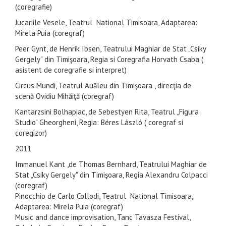
(coregrafie)
Jucariile Vesele, Teatrul National Timisoara, Adaptarea:
Mirela Puia (coregraf)
Peer Gynt, de Henrik Ibsen, Teatrului Maghiar de Stat „Csiky
Gergely" din Timişoara, Regia si Coregrafia Horvath Csaba (
asistent de coregrafie si interpret)
Circus Mundi, Teatrul Auăleu din Timişoara , direcţia de
scenă Ovidiu Mihăiţă (coregraf)
Kantarzsini Bolhapiac, de Sebestyen Rita, Teatrul „Figura
Studio" Gheorgheni, Regia: Béres László ( coregraf si
coregizor)
2011
Immanuel Kant ,de Thomas Bernhard, Teatrului Maghiar de
Stat „Csiky Gergely" din Timişoara, Regia Alexandru Colpacci
(coregraf)
Pinocchio de Carlo Collodi, Teatrul National Timisoara,
Adaptarea: Mirela Puia (coregraf)
Music and dance improvisation, Tanc Tavasza Festival,