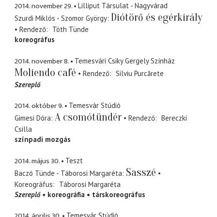
2014. november 29.
Lilliput Társulat - Nagyvárad
Diótörő és egérkirály
Szurdi Miklós - Szomor György
Rendező
Tóth Tünde
koreográfus
2014. november 8.
Temesvári Csiky Gergely Színház
Moliendo café
Rendező
Silviu Purcărete
Szereplő
2014. október 9.
Temesvár Stúdió
A csomótündér
Gimesi Dóra
Rendező
Bereczki
Csilla
színpadi mozgás
2014. május 30.
Teszt
Sasszé
Baczó Tünde - Táborosi Margaréta
Koreográfus
Táborosi Margaréta
Szereplő
koreográfia
társkoreográfus
2014. április 30.
Temesvár Stúdió