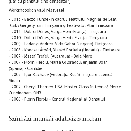
(Dar cu pianistul cine dansează?)
Workshopokon való részvétel:
- 2013 - Baczó Tünde-în cadrul Teatrului Maghiar de Stat
„Csiky Gergely" din Timişoara şi Festivalul Plai Timişoara
- 2013 - Döbrei Dénes, Varga Heni (Franţa) Timişoara
- 2010 - Döbrei Dénes, Varga Heni ( Franţa) Timişoara
- 2009 - Ladányi Andrea, Vida Gábor (Ungaria) Timişoara
- 2008 - Könczei Árpád, Blaskó Boráala (Ungaria) - Timişoara
- 2007 - József Trefeli (Australia) - Baia Mare
- 2007 - Florin Fieroiu, Marta Colorado, Benjamin Boar
(Spania) - Cisnădie
- 2007 - Igor Kachaev (Federaţia Rusă) - mişcare scenică -
Sinaia
- 2007 - Cheryl Therrien, USA, Master Class în tehnică Merce
Cunningham, ONB
- 2006 - Florin Fieroiu - Centrul Naţional al Dansului
Színházi munkái adatbázisunkban