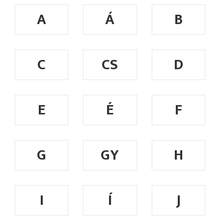
A
Á
B
C
CS
D
E
É
F
G
GY
H
I
Í
J