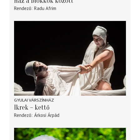
Ház a blokkok között
Rendező
Radu Afrim
GYULAI VÁRSZÍNHÁZ
Ikrek – kettő
Rendező
Árkosi Árpád