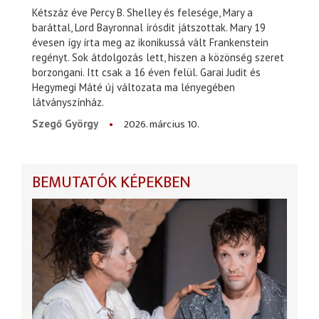
Kétszáz éve Percy B. Shelley és felesége, Mary a
baráttal, Lord Bayronnal írósdit játszottak. Mary 19
évesen így írta meg az ikonikussá vált Frankenstein
regényt. Sok átdolgozás lett, hiszen a közönség szeret
borzongani. Itt csak a 16 éven felül. Garai Judit és
Hegymegi Máté új változata ma lényegében
látványszínház.
2026. március 10.
Szegő György
BEMUTATÓK KÉPEKBEN