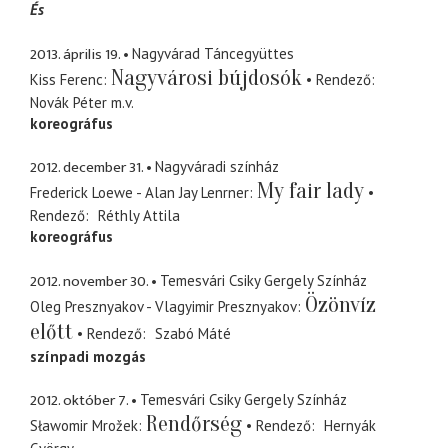
És
2013. április 19.
Nagyvárad Táncegyüttes
Nagyvárosi bújdosók
Kiss Ferenc
Rendező
Novák Péter
m.v.
koreográfus
2012. december 31.
Nagyváradi színház
My fair lady
Frederick Loewe - Alan Jay Lenrner
Rendező
Réthly Attila
koreográfus
2012. november 30.
Temesvári Csiky Gergely Színház
Özönvíz
Oleg Presznyakov - Vlagyimir Presznyakov
előtt
Rendező
Szabó Máté
színpadi mozgás
2012. október 7.
Temesvári Csiky Gergely Színház
Rendőrség
Sławomir Mrožek
Rendező
Hernyák