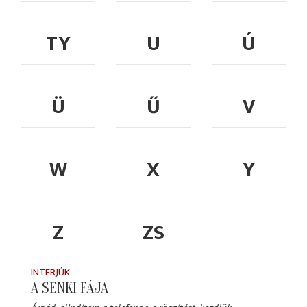
TY
U
Ú
Ü
Ű
V
W
X
Y
Z
ZS
INTERJÚK
A SENKI FÁJA