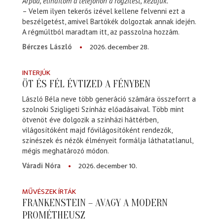
Árpád, elindítom a telefonon a rögzítést, kezdjük.
– Velem ilyen tekerős izével kellene felvenni ezt a
beszélgetést, amivel Bartókék dolgoztak annak idején.
A régmúltból maradtam itt, az passzolna hozzám.
2026. december 28.
Bérczes László
INTERJÚK
ÖT ÉS FÉL ÉVTIZED A FÉNYBEN
László Béla neve több generáció számára összeforrt a
szolnoki Szigligeti Színház előadásaival. Több mint
ötvenöt éve dolgozik a színházi háttérben,
világosítóként majd fővilágosítóként rendezők,
színészek és nézők élményeit formálja láthatatlanul,
mégis meghatározó módon.
2026. december 10.
Váradi Nóra
MŰVÉSZEK ÍRTÁK
FRANKENSTEIN – AVAGY A MODERN
PROMÉTHEUSZ