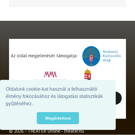
Az oldal megjelenését támogatja:
Oldalunk cookie-kat használ a felhasználói
élmény fokozásához és látogatási statisztikák
gyűjtéséhez.
Megértettem
© 2026. - THEATER Online -
theater.hu