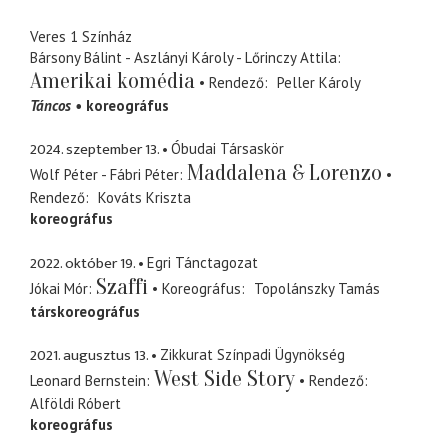
Veres 1 Színház
Bársony Bálint - Aszlányi Károly - Lőrinczy Attila
Amerikai komédia
Rendező
Peller Károly
Táncos
koreográfus
2024. szeptember 13.
Óbudai Társaskör
Maddalena & Lorenzo
Wolf Péter - Fábri Péter
Rendező
Kováts Kriszta
koreográfus
2022. október 19.
Egri Tánctagozat
Szaffi
Jókai Mór
Koreográfus
Topolánszky Tamás
társkoreográfus
2021. augusztus 13.
Zikkurat Színpadi Ügynökség
West Side Story
Leonard Bernstein
Rendező
Alföldi Róbert
koreográfus