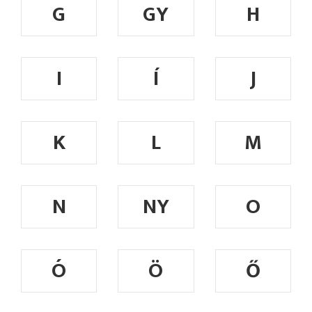
G
GY
H
I
Í
J
K
L
M
N
NY
O
Ó
Ö
Ő