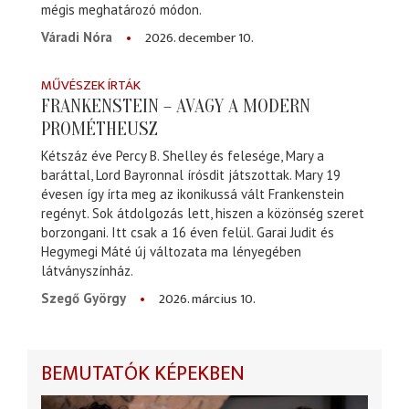
mégis meghatározó módon.
2026. december 10.
Váradi Nóra
MŰVÉSZEK ÍRTÁK
FRANKENSTEIN – AVAGY A MODERN
PROMÉTHEUSZ
Kétszáz éve Percy B. Shelley és felesége, Mary a
baráttal, Lord Bayronnal írósdit játszottak. Mary 19
évesen így írta meg az ikonikussá vált Frankenstein
regényt. Sok átdolgozás lett, hiszen a közönség szeret
borzongani. Itt csak a 16 éven felül. Garai Judit és
Hegymegi Máté új változata ma lényegében
látványszínház.
2026. március 10.
Szegő György
BEMUTATÓK KÉPEKBEN