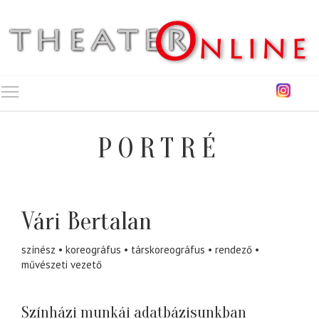
Toggle main menu visibility
PORTRÉ
Vári Bertalan
színész
koreográfus
társkoreográfus
rendező
művészeti vezető
Színházi munkái adatbázisunkban