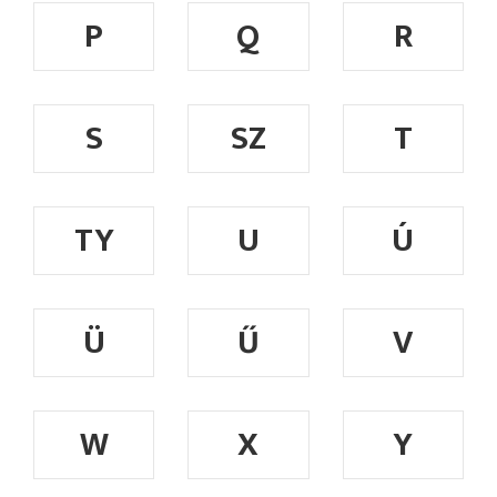
P
Q
R
S
SZ
T
TY
U
Ú
Ü
Ű
V
W
X
Y