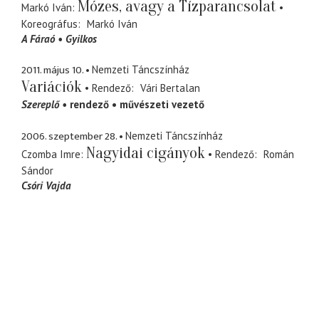
Mózes, avagy a Tízparancsolat
Markó Iván
Koreográfus
Markó Iván
A Fáraó
Gyilkos
2011. május 10.
Nemzeti Táncszínház
Variációk
Rendező
Vári Bertalan
Szereplő
rendező
művészeti vezető
2006. szeptember 28.
Nemzeti Táncszínház
Nagyidai cigányok
Czomba Imre
Rendező
Román
Sándor
Csóri Vajda