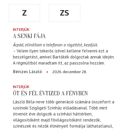
Z
ZS
INTERJÚK
A SENKI FÁJA
Árpád, elindítom a telefonon a rögzítést, kezdjük.
– Velem ilyen tekerős izével kellene felvenni ezt a
beszélgetést, amivel Bartókék dolgoztak annak idején.
A régmúltból maradtam itt, az passzolna hozzám.
2026. december 28.
Bérczes László
INTERJÚK
ÖT ÉS FÉL ÉVTIZED A FÉNYBEN
László Béla neve több generáció számára összeforrt a
szolnoki Szigligeti Színház előadásaival. Több mint
ötvenöt éve dolgozik a színházi háttérben,
világosítóként majd fővilágosítóként rendezők,
színészek és nézők élményeit formálja láthatatlanul,