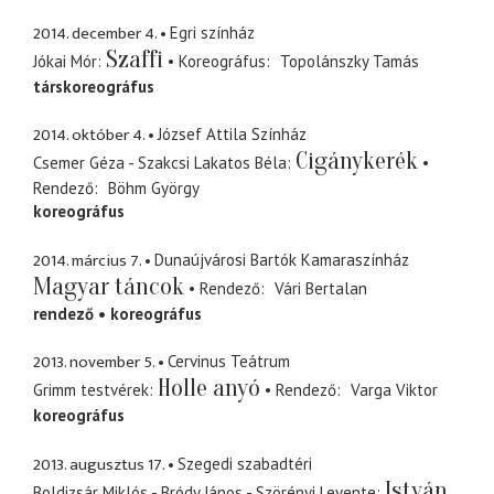
2014. december 4.
Egri színház
Szaffi
Jókai Mór
Koreográfus
Topolánszky Tamás
társkoreográfus
2014. október 4.
József Attila Színház
Cigánykerék
Csemer Géza - Szakcsi Lakatos Béla
Rendező
Böhm György
koreográfus
2014. március 7.
Dunaújvárosi Bartók Kamaraszínház
Magyar táncok
Rendező
Vári Bertalan
rendező
koreográfus
2013. november 5.
Cervinus Teátrum
Holle anyó
Grimm testvérek
Rendező
Varga Viktor
koreográfus
2013. augusztus 17.
Szegedi szabadtéri
István,
Boldizsár Miklós - Bródy János - Szörényi Levente