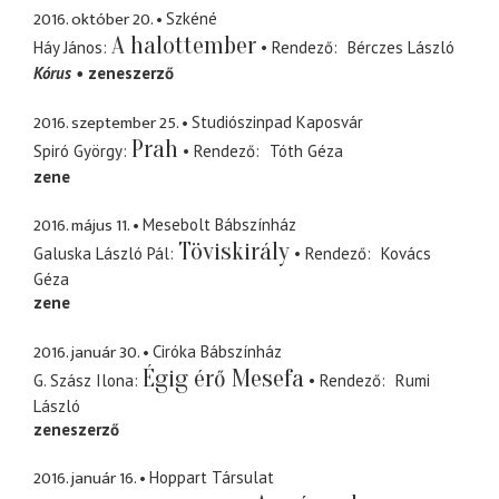
2016. október 20.
Szkéné
A halottember
Háy János
Rendező
Bérczes László
Kórus
zeneszerző
2016. szeptember 25.
Studiószinpad Kaposvár
Prah
Spiró György
Rendező
Tóth Géza
zene
2016. május 11.
Mesebolt Bábszínház
Töviskirály
Galuska László Pál
Rendező
Kovács
Géza
zene
2016. január 30.
Ciróka Bábszínház
Égig érő Mesefa
G. Szász Ilona
Rendező
Rumi
László
zeneszerző
2016. január 16.
Hoppart Társulat