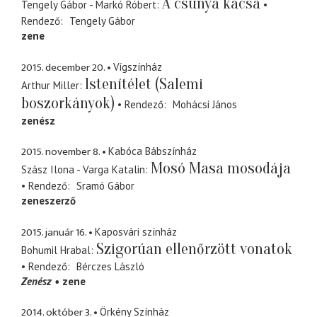
A csúnya kacsa
Tengely Gábor - Markó Róbert
Rendező
Tengely Gábor
zene
2015. december 20.
Vígszínház
Istenítélet (Salemi
Arthur Miller
boszorkányok)
Rendező
Mohácsi János
zenész
2015. november 8.
Kabóca Bábszínház
Mosó Masa mosodája
Szász Ilona - Varga Katalin
Rendező
Sramó Gábor
zeneszerző
2015. január 16.
Kaposvári színház
Szigorúan ellenőrzött vonatok
Bohumil Hrabal
Rendező
Bérczes László
Zenész
zene
2014. október 3.
Örkény Színház