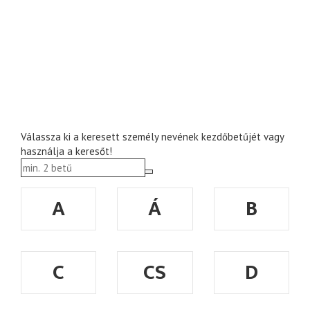
Válassza ki a keresett személy nevének kezdőbetűjét vagy
használja a keresőt!
A
Á
B
C
CS
D