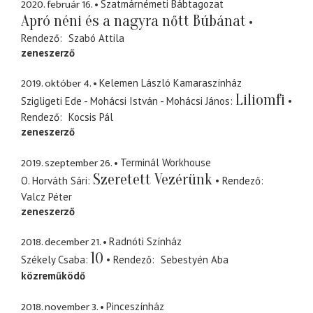
2020. február 16.
Szatmárnémeti Bábtagozat
Apró néni és a nagyra nőtt Búbánat
Rendező
Szabó Attila
zeneszerző
2019. október 4.
Kelemen László Kamaraszínház
Liliomfi
Szigligeti Ede - Mohácsi István - Mohácsi János
Rendező
Kocsis Pál
zeneszerző
2019. szeptember 26.
Terminál Workhouse
Szeretett Vezérünk
O. Horváth Sári
Rendező
Valcz Péter
zeneszerző
2018. december 21.
Radnóti Színház
10
Székely Csaba
Rendező
Sebestyén Aba
közreműködő
2018. november 3.
Pinceszínház