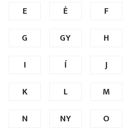
E
É
F
G
GY
H
I
Í
J
K
L
M
N
NY
O