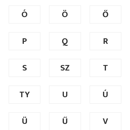
Ó
Ö
Ő
P
Q
R
S
SZ
T
TY
U
Ú
Ü
Ű
V