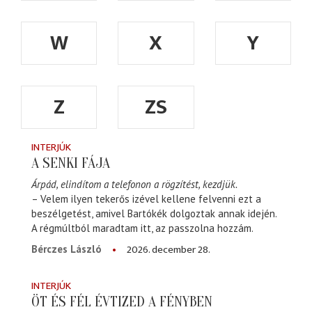
W
X
Y
Z
ZS
INTERJÚK
A SENKI FÁJA
Árpád, elindítom a telefonon a rögzítést, kezdjük.
– Velem ilyen tekerős izével kellene felvenni ezt a
beszélgetést, amivel Bartókék dolgoztak annak idején.
A régmúltból maradtam itt, az passzolna hozzám.
2026. december 28.
Bérczes László
INTERJÚK
ÖT ÉS FÉL ÉVTIZED A FÉNYBEN