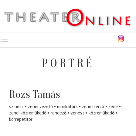
Toggle main menu visibility
PORTRÉ
Rozs Tamás
színész
zenei vezető
munkatárs
zeneszerző
zene
zenei közreműködő
rendező
zenész
közreműködő
korrepetitor