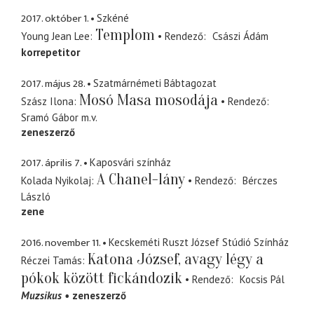
2017. október 1.
Szkéné
Templom
Young Jean Lee
Rendező
Császi Ádám
korrepetitor
2017. május 28.
Szatmárnémeti Bábtagozat
Mosó Masa mosodája
Szász Ilona
Rendező
Sramó Gábor
m.v.
zeneszerző
2017. április 7.
Kaposvári színház
A Chanel-lány
Kolada Nyikolaj
Rendező
Bérczes
László
zene
2016. november 11.
Kecskeméti Ruszt József Stúdió Színház
Katona József, avagy légy a
Réczei Tamás
pókok között fickándozik
Rendező
Kocsis Pál
Muzsikus
zeneszerző