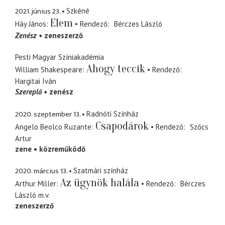
2021. június 23.
Szkéné
Elem
Háy János
Rendező
Bérczes László
Zenész
zeneszerző
Pesti Magyar Színiakadémia
Ahogy teccik
William Shakespeare
Rendező
Hargitai Iván
Szereplő
zenész
2020. szeptember 13.
Radnóti Színház
Csapodárok
Angelo Beolco Ruzante
Rendező
Szőcs
Artur
zene
közreműködő
2020. március 13.
Szatmári színház
Az ügynök halála
Arthur Miller
Rendező
Bérczes
László
m.v.
zeneszerző