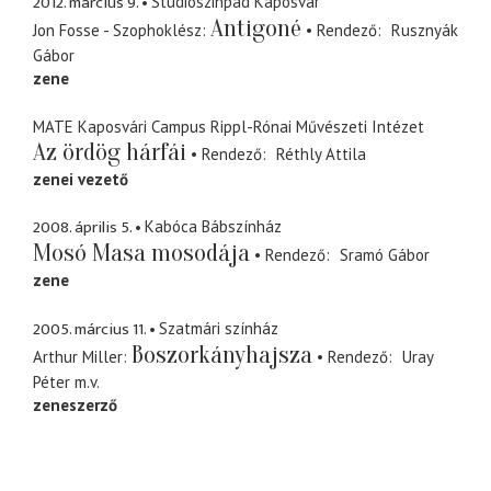
2012. március 9.
Studiószinpad Kaposvár
Antigoné
Jon Fosse - Szophoklész
Rendező
Rusznyák
Gábor
zene
MATE Kaposvári Campus Rippl-Rónai Művészeti Intézet
Az ördög hárfái
Rendező
Réthly Attila
zenei vezető
2008. április 5.
Kabóca Bábszínház
Mosó Masa mosodája
Rendező
Sramó Gábor
zene
2005. március 11.
Szatmári színház
Boszorkányhajsza
Arthur Miller
Rendező
Uray
Péter
m.v.
zeneszerző