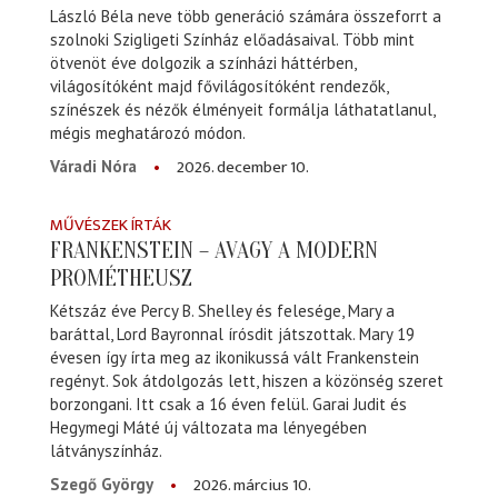
László Béla neve több generáció számára összeforrt a
szolnoki Szigligeti Színház előadásaival. Több mint
ötvenöt éve dolgozik a színházi háttérben,
világosítóként majd fővilágosítóként rendezők,
színészek és nézők élményeit formálja láthatatlanul,
mégis meghatározó módon.
2026. december 10.
Váradi Nóra
MŰVÉSZEK ÍRTÁK
FRANKENSTEIN – AVAGY A MODERN
PROMÉTHEUSZ
Kétszáz éve Percy B. Shelley és felesége, Mary a
baráttal, Lord Bayronnal írósdit játszottak. Mary 19
évesen így írta meg az ikonikussá vált Frankenstein
regényt. Sok átdolgozás lett, hiszen a közönség szeret
borzongani. Itt csak a 16 éven felül. Garai Judit és
Hegymegi Máté új változata ma lényegében
látványszínház.
2026. március 10.
Szegő György