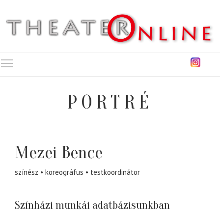
Toggle main menu visibility
PORTRÉ
Mezei Bence
színész
koreográfus
testkoordinátor
Színházi munkái adatbázisunkban