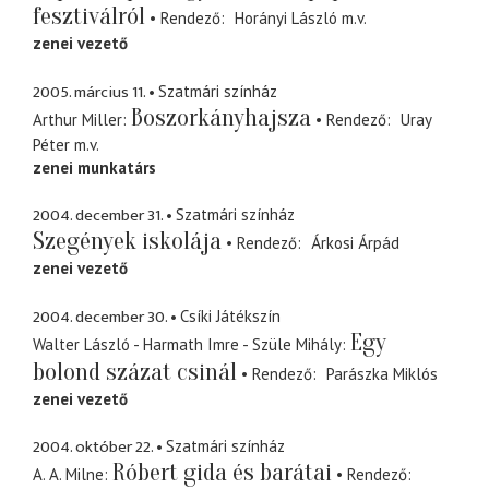
fesztiválról
Rendező
Horányi László
m.v.
zenei vezető
2005. március 11.
Szatmári színház
Boszorkányhajsza
Arthur Miller
Rendező
Uray
Péter
m.v.
zenei munkatárs
2004. december 31.
Szatmári színház
Szegények iskolája
Rendező
Árkosi Árpád
zenei vezető
2004. december 30.
Csíki Játékszín
Egy
Walter László - Harmath Imre - Szüle Mihály
bolond százat csinál
Rendező
Parászka Miklós
zenei vezető
2004. október 22.
Szatmári színház
Róbert gida és barátai
A. A. Milne
Rendező