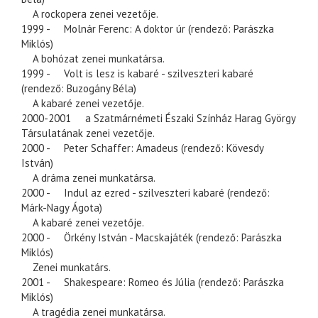
A rockopera zenei vezetője.
1999 - Molnár Ferenc: A doktor úr (rendező: Parászka
Miklós)
A bohózat zenei munkatársa.
1999 - Volt is lesz is kabaré - szilveszteri kabaré
(rendező: Buzogány Béla)
A kabaré zenei vezetője.
2000-2001 a Szatmárnémeti Északi Színház Harag György
Társulatának zenei vezetője.
2000 - Peter Schaffer: Amadeus (rendező: Kövesdy
István)
A dráma zenei munkatársa.
2000 - Indul az ezred - szilveszteri kabaré (rendező:
Márk-Nagy Ágota)
A kabaré zenei vezetője.
2000 - Örkény István - Macskajáték (rendező: Parászka
Miklós)
Zenei munkatárs.
2001 - Shakespeare: Romeo és Júlia (rendező: Parászka
Miklós)
A tragédia zenei munkatársa.