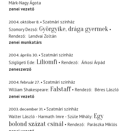
Márk-Nagy Ágota
zenei vezető
2004. október 8.
Szatmári színház
Györgyike, drága gyermek
Szomory Dezső
Rendező
Lendvai Zoltán
zenei munkatárs
2004. április 30.
Szatmári színház
Liliomfi
Szigligeti Ede
Rendező
Árkosi Árpád
zeneszerző
2004. február 27.
Szatmári színház
Falstaff
William Shakespeare
Rendező
Béres László
zenei vezető
2003. december 31.
Szatmári színház
Egy
Walter László - Harmath Imre - Szüle Mihály
bolond százat csinál
Rendező
Parászka Miklós