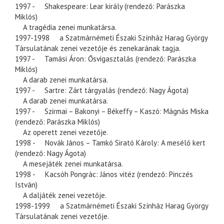
1997 - Shakespeare: Lear király (rendező: Parászka
Miklós)
A tragédia zenei munkatársa.
1997-1998 a Szatmárnémeti Északi Színház Harag György
Társulatának zenei vezetője és zenekarának tagja.
1997 - Tamási Áron: Ősvigasztalás (rendező: Parászka
Miklós)
A darab zenei munkatársa.
1997 - Sartre: Zárt tárgyalás (rendező: Nagy Ágota)
A darab zenei munkatársa.
1997 - Szirmai – Bakonyi – Békeffy – Kaszó: Mágnás Miska
(rendező: Parászka Miklós)
Az operett zenei vezetője.
1998 - Novák János – Tamkó Sirató Károly: A mesélő kert
(rendező: Nagy Ágota)
A mesejáték zenei munkatársa.
1998 - Kacsóh Pongrác: János vitéz (rendező: Pinczés
István)
A daljáték zenei vezetője.
1998-1999 a Szatmárnémeti Északi Színház Harag György
Társulatának zenei vezetője.