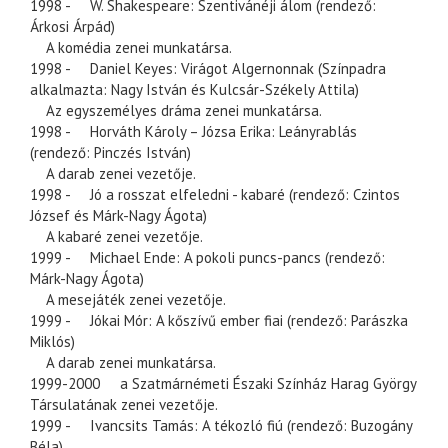
1998 - W. Shakespeare: Szentivánéji álom (rendező:
Árkosi Árpád)
A komédia zenei munkatársa.
1998 - Daniel Keyes: Virágot Algernonnak (Színpadra
alkalmazta: Nagy István és Kulcsár-Székely Attila)
Az egyszemélyes dráma zenei munkatársa.
1998 - Horváth Károly – Józsa Erika: Leányrablás
(rendező: Pinczés István)
A darab zenei vezetője.
1998 - Jó a rosszat elfeledni - kabaré (rendező: Czintos
József és Márk-Nagy Ágota)
A kabaré zenei vezetője.
1999 - Michael Ende: A pokoli puncs-pancs (rendező:
Márk-Nagy Ágota)
A mesejáték zenei vezetője.
1999 - Jókai Mór: A kőszívű ember fiai (rendező: Parászka
Miklós)
A darab zenei munkatársa.
1999-2000 a Szatmárnémeti Északi Színház Harag György
Társulatának zenei vezetője.
1999 - Ivancsits Tamás: A tékozló fiú (rendező: Buzogány
Béla)