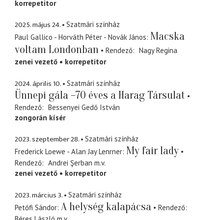
korrepetitor
2025. május 24.
Szatmári színház
Macska
Paul Gallico - Horváth Péter - Novák János
voltam Londonban
Rendező
Nagy Regina
zenei vezető
korrepetitor
2024. április 10.
Szatmári színház
Ünnepi gála –70 éves a Harag Társulat
Rendező
Bessenyei Gedő István
zongorán kísér
2023. szeptember 28.
Szatmári színház
My fair lady
Frederick Loewe - Alan Jay Lenrner
Rendező
Andrei Şerban
m.v.
zenei vezető
korrepetitor
2023. március 3.
Szatmári színház
A helység kalapácsa
Petőfi Sándor
Rendező
Béres László
m.v.