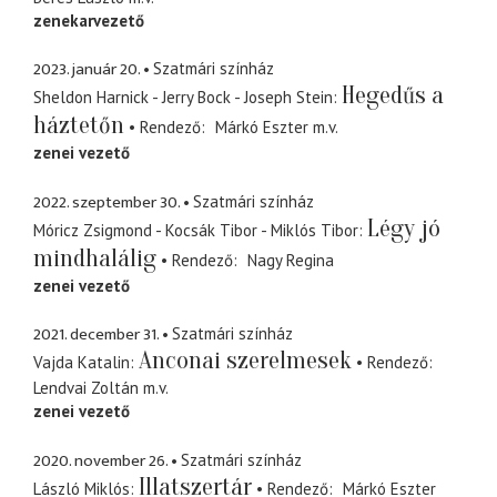
zenekarvezető
2023. január 20.
Szatmári színház
Hegedűs a
Sheldon Harnick - Jerry Bock - Joseph Stein
háztetőn
Rendező
Márkó Eszter
m.v.
zenei vezető
2022. szeptember 30.
Szatmári színház
Légy jó
Móricz Zsigmond - Kocsák Tibor - Miklós Tibor
mindhalálig
Rendező
Nagy Regina
zenei vezető
2021. december 31.
Szatmári színház
Anconai szerelmesek
Vajda Katalin
Rendező
Lendvai Zoltán
m.v.
zenei vezető
2020. november 26.
Szatmári színház
Illatszertár
László Miklós
Rendező
Márkó Eszter