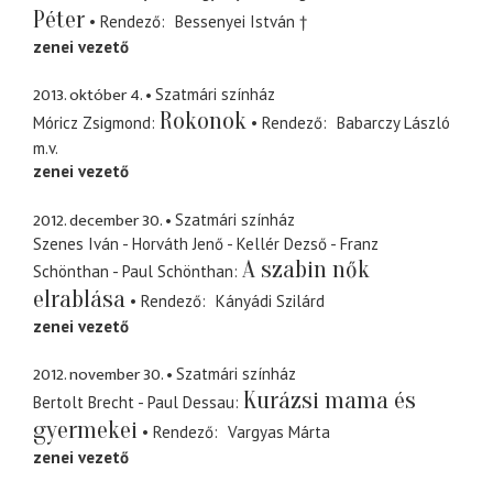
Péter
Rendező
Bessenyei István †
zenei vezető
2013. október 4.
Szatmári színház
Rokonok
Móricz Zsigmond
Rendező
Babarczy László
m.v.
zenei vezető
2012. december 30.
Szatmári színház
Szenes Iván - Horváth Jenő - Kellér Dezső - Franz
A szabin nők
Schönthan - Paul Schönthan
elrablása
Rendező
Kányádi Szilárd
zenei vezető
2012. november 30.
Szatmári színház
Kurázsi mama és
Bertolt Brecht - Paul Dessau
gyermekei
Rendező
Vargyas Márta
zenei vezető