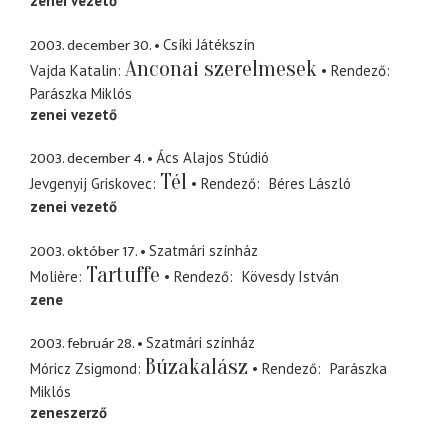
zenei vezető
2003. december 30.
Csíki Játékszín
Anconai szerelmesek
Vajda Katalin
Rendező
Parászka Miklós
zenei vezető
2003. december 4.
Ács Alajos Stúdió
Tél
Jevgenyij Griskovec
Rendező
Béres László
zenei vezető
2003. október 17.
Szatmári színház
Tartuffe
Molière
Rendező
Kövesdy István
zene
2003. február 28.
Szatmári színház
Búzakalász
Móricz Zsigmond
Rendező
Parászka
Miklós
zeneszerző