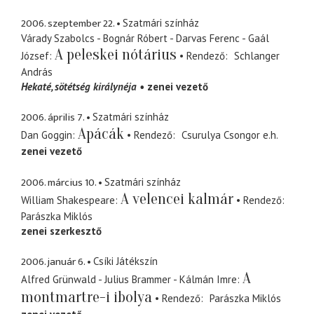
2006. szeptember 22.
Szatmári színház
Várady Szabolcs - Bognár Róbert - Darvas Ferenc - Gaál
A peleskei nótárius
József
Rendező
Schlanger
András
Hekaté
sötétség királynéja
zenei vezető
2006. április 7.
Szatmári színház
Apácák
Dan Goggin
Rendező
Csurulya Csongor
e.h.
zenei vezető
2006. március 10.
Szatmári színház
A velencei kalmár
William Shakespeare
Rendező
Parászka Miklós
zenei szerkesztő
2006. január 6.
Csíki Játékszín
A
Alfred Grünwald - Julius Brammer - Kálmán Imre
montmartre-i ibolya
Rendező
Parászka Miklós