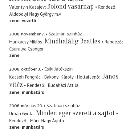
Bolond vasárnap
Valentyin Katajev
Rendező
Aldobolyi Nagy György
m.v.
zenei vezető
2008. november 7.
Szatmári színház
Mindhalálig Beatles
Munkácsy Miklós
Rendező
Csurulya Csongor
zene
2008. október 3.
Csíki Játékszín
János
Kacsóh Pongrác - Bakonyi Károly - Heltai Jenő
vitéz
Rendező
Budaházi Attila
zenei munkatárs
2008. március 20.
Szatmári színház
Minden egér szereti a sajtot
Urbán Gyula
Rendező
Márk-Nagy Ágota
zenei munkatárs