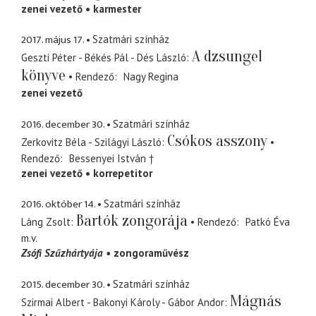
zenei vezető
karmester
2017. május 17.
Szatmári színház
A dzsungel
Geszti Péter - Békés Pál - Dés László
könyve
Rendező
Nagy Regina
zenei vezető
2016. december 30.
Szatmári színház
Csókos asszony
Zerkovitz Béla - Szilágyi László
Rendező
Bessenyei István †
zenei vezető
korrepetitor
2016. október 14.
Szatmári színház
Bartók zongorája
Láng Zsolt
Rendező
Patkó Éva
m.v.
Zsófi Szűzhártyája
zongoraművész
2015. december 30.
Szatmári színház
Mágnás
Szirmai Albert - Bakonyi Károly - Gábor Andor