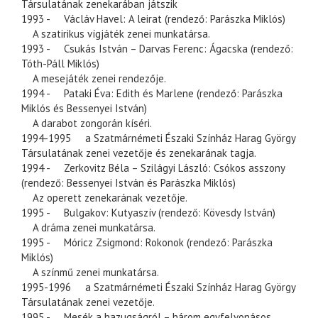
Társulatának zenekarában játszik
1993 - Václáv Havel: A leirat (rendező: Parászka Miklós)
A szatirikus vígjáték zenei munkatársa.
1993 - Csukás István – Darvas Ferenc: Ágacska (rendező:
Tóth-Páll Miklós)
A mesejáték zenei rendezője.
1994 - Pataki Éva: Edith és Marlene (rendező: Parászka
Miklós és Bessenyei István)
A darabot zongorán kíséri.
1994-1995 a Szatmárnémeti Északi Színház Harag György
Társulatának zenei vezetője és zenekarának tagja.
1994 - Zerkovitz Béla – Szilágyi László: Csókos asszony
(rendező: Bessenyei István és Parászka Miklós)
Az operett zenekarának vezetője.
1995 - Bulgakov: Kutyaszív (rendező: Kövesdy István)
A dráma zenei munkatársa.
1995 - Móricz Zsigmond: Rokonok (rendező: Parászka
Miklós)
A színmű zenei munkatársa.
1995-1996 a Szatmárnémeti Északi Színház Harag György
Társulatának zenei vezetője.
1995 - Mesék a hazugságról – három egyfelvonásos