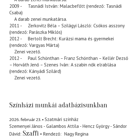
2009 - Tasnádi István: Malacbefőtt (rendező: Tasnádi
Csaba)
A darab zenei munkatársa.
2011 - Zerkovitz Béla – Szilágyi László: Csókos asszony
(rendező: Parászka Miklós)
2012 - Bertolt Brecht: Kurázsi mama és gyermekei
(rendező: Vargyas Márta)
Zenei vezető.
2012 - Paul Schönthan – Franz Schönthan – Kellér Dezső
– Horváth Jenő – Szenes Iván: A szabin nők elrablása
(rendező: Kányádi Szilárd)
Zenei vezető.
Színházi munkái adatbázisunkban
2026. február 23.
Szatmári színház
Szemenyei János - Galambos Attila - Hencz György - Sándor
Szaffi
Dávid
Rendező
Nagy Regina