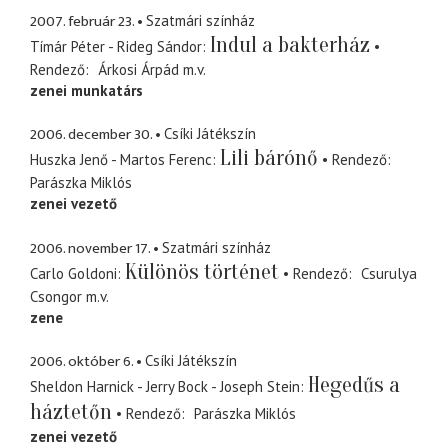
2007. február 23.
Szatmári színház
Indul a bakterház
Tímár Péter - Rideg Sándor
Rendező
Árkosi Árpád
m.v.
zenei munkatárs
2006. december 30.
Csíki Játékszín
Lili bárónő
Huszka Jenő - Martos Ferenc
Rendező
Parászka Miklós
zenei vezető
2006. november 17.
Szatmári színház
Különös történet
Carlo Goldoni
Rendező
Csurulya
Csongor
m.v.
zene
2006. október 6.
Csíki Játékszín
Hegedűs a
Sheldon Harnick - Jerry Bock - Joseph Stein
háztetőn
Rendező
Parászka Miklós
zenei vezető