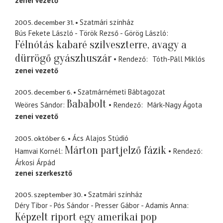
zenei vezető
2005. december 31.
Szatmári színház
Bús Fekete László - Török Rezső - Görög László
Félnótás kabaré szilveszterre, avagy a
dürrögő gyászhuszár
Rendező
Tóth-Páll Miklós
zenei vezető
2005. december 6.
Szatmárnémeti Bábtagozat
Bababolt
Weöres Sándor
Rendező
Márk-Nagy Ágota
zenei vezető
2005. október 6.
Ács Alajos Stúdió
Márton partjelző fázik
Hamvai Kornél
Rendező
Árkosi Árpád
zenei szerkesztő
2005. szeptember 30.
Szatmári színház
Déry Tibor - Pós Sándor - Presser Gábor - Adamis Anna
Képzelt riport egy amerikai pop