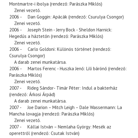
Montmartre-i ibolya (rendező: Parászka Miklós)
Zenei vezető.
2006 - Dan Goggin: Apácák (rendező: Csurulya Csongor)
Zenei vezető.
2006 - Joseph Stein - Jerry Bock - Sheldon Harnick:
Hegedűs a háztetőn (rendező: Parászka Miklós)
Zenei vezető.
2006 - Carlo Goldoni: Különös történet (rendező:
Csurulya Csongor)
A darab zenei munkatársa.
2006 - Martos Ferenc - Huszka Jenő: Lili bárónő (rendező:
Parászka Miklós)
Zenei vezető.
2007 - Rideg Sándor- Tímár Péter: Indul a bakterház
(rendező: Árkosi Árpád)
A darab zenei munkatársa.
2007 - Joe Darion – Mitch Leigh – Dale Wassermann: La
Mancha lovagja (rendező: Parászka Miklós)
Zenei vezető.
2007 - Kállai István – Nemlaha György: Mesék az
operettről (rendező: Csutak István)