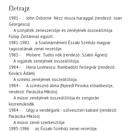
Életrajz
1981 - John Osborne: Nézz vissza haraggal (rendező: Ioan
Georgescu)
A színjáték zeneszerzője és zenéjének összeállítója
Fülöp Zoltánnal együtt.
1981-1982 a Szatmárnémeti Északi Színház magyar
tagozatának zenei vezetője.
1983 - Moliere: Tudós nők (rendező: Szabó Ágnes)
A vígjáték zenéjének összeállítója.
1984 - Horia Lovinescu: Rombadőlt fellegvár (rendező:
Kovács Ádám)
A színmű zenéjének összeállítója.
1984 - A színésznő álma (Nyiredi Piroska előadóestje,
rendező: Parászka Miklós)
A műsor zenéjének összeállítója és zongorán
közreműködik.
1984 - Légy a vendégünk - szilveszteri kabaré (rendező:
Parászka Miklós)
A műsor zenei szerkesztője.
1985-1986 az Északi Színház zenei vezetője.