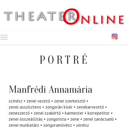
Toggle main menu visibility
PORTRÉ
Manfrédi Annamária
színész
zenei vezető
zenei szerkesztő
zenei asszisztens
zongorán kísér
zenekarvezető
zeneszerző
zenei szakértő
karmester
korrepetitor
zenei összeállítás
zongorista
zene
zenei tanácsadó
zenei munkatárs
zongoraművész
zenész