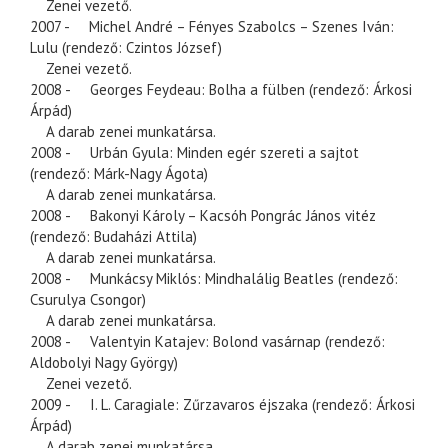
Zenei vezető.
2007 - Michel André – Fényes Szabolcs – Szenes Iván:
Lulu (rendező: Czintos József)
Zenei vezető.
2008 - Georges Feydeau: Bolha a fülben (rendező: Árkosi
Árpád)
A darab zenei munkatársa.
2008 - Urbán Gyula: Minden egér szereti a sajtot
(rendező: Márk-Nagy Ágota)
A darab zenei munkatársa.
2008 - Bakonyi Károly – Kacsóh Pongrác János vitéz
(rendező: Budaházi Attila)
A darab zenei munkatársa.
2008 - Munkácsy Miklós: Mindhalálig Beatles (rendező:
Csurulya Csongor)
A darab zenei munkatársa.
2008 - Valentyin Katajev: Bolond vasárnap (rendező:
Aldobolyi Nagy György)
Zenei vezető.
2009 - I. L. Caragiale: Zűrzavaros éjszaka (rendező: Árkosi
Árpád)
A darab zenei munkatársa.