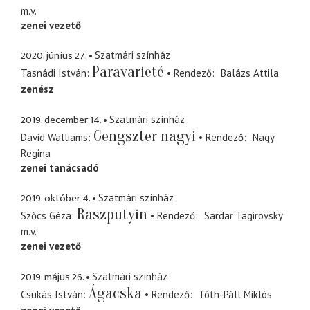
m.v.
zenei vezető
2020. június 27.
Szatmári színház
Paravarieté
Tasnádi István
Rendező
Balázs Attila
zenész
2019. december 14.
Szatmári színház
Gengszter nagyi
David Walliams
Rendező
Nagy
Regina
zenei tanácsadó
2019. október 4.
Szatmári színház
Raszputyin
Szőcs Géza
Rendező
Sardar Tagirovsky
m.v.
zenei vezető
2019. május 26.
Szatmári színház
Ágacska
Csukás István
Rendező
Tóth-Páll Miklós