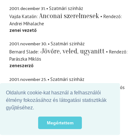
2001. december 31.
Szatmári színház
Anconai szerelmesek
Vajda Katalin
Rendező
Andrei Mihalache
zenei vezető
2001. november 30.
Szatmári színház
Jövőre, veled, ugyanitt
Bernard Slade
Rendező
Parászka Miklós
zeneszerző
2001. november 25.
Szatmári színház
Se veled se nélküled
Rendező
Tóth-Páll Miklós
Oldalunk cookie-kat használ a felhasználói
zeneszerző
élmény fokozásához és látogatási statisztikák
2001. május 30.
gyűjtéséhez.
Szatmári színház
A négyszögletű kerek erdő
Lázár Ervin
Megértettem
Rendező
Márk-Nagy Ágota
zenei szerkesztő