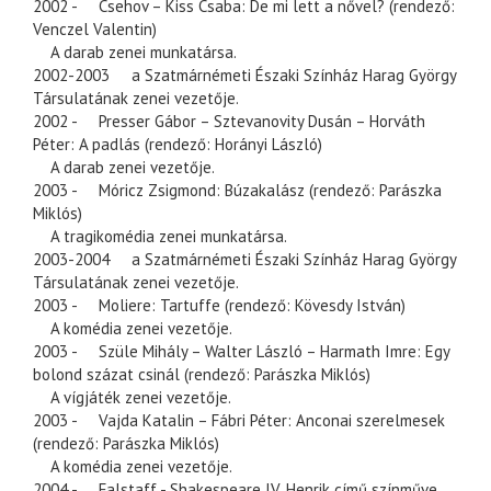
2002 - Csehov – Kiss Csaba: De mi lett a nővel? (rendező:
Venczel Valentin)
A darab zenei munkatársa.
2002-2003 a Szatmárnémeti Északi Színház Harag György
Társulatának zenei vezetője.
2002 - Presser Gábor – Sztevanovity Dusán – Horváth
Péter: A padlás (rendező: Horányi László)
A darab zenei vezetője.
2003 - Móricz Zsigmond: Búzakalász (rendező: Parászka
Miklós)
A tragikomédia zenei munkatársa.
2003-2004 a Szatmárnémeti Északi Színház Harag György
Társulatának zenei vezetője.
2003 - Moliere: Tartuffe (rendező: Kövesdy István)
A komédia zenei vezetője.
2003 - Szüle Mihály – Walter László – Harmath Imre: Egy
bolond százat csinál (rendező: Parászka Miklós)
A vígjáték zenei vezetője.
2003 - Vajda Katalin – Fábri Péter: Anconai szerelmesek
(rendező: Parászka Miklós)
A komédia zenei vezetője.
2004 - Falstaff - Shakespeare IV. Henrik című színműve