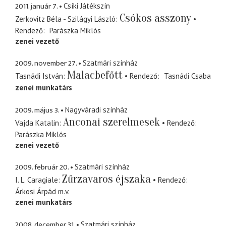
2011. január 7.
Csíki Játékszín
Csókos asszony
Zerkovitz Béla - Szilágyi László
Rendező
Parászka Miklós
zenei vezető
2009. november 27.
Szatmári színház
Malacbefőtt
Tasnádi István
Rendező
Tasnádi Csaba
zenei munkatárs
2009. május 3.
Nagyváradi színház
Anconai szerelmesek
Vajda Katalin
Rendező
Parászka Miklós
zenei vezető
2009. február 20.
Szatmári színház
Zűrzavaros éjszaka
I. L. Caragiale
Rendező
Árkosi Árpád
m.v.
zenei munkatárs
2008. december 31.
Szatmári színház