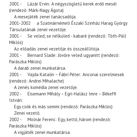
2001 - Lázár Ervin: A négyszögletű kerek erdő meséi
(rendező: Márk-Nagy Ágota)
A mesejáték zenei tanácsadója.
2001-2002 a Szatmárnémeti Északi Színház Harag György
Társulatának zenei vezetője.
2001 - Se veled, se nélküled - kabaré (rendező: Tóth-Páll
Miklós)
Az előadás zenei vezetője és összeállítója.
2001 - Bernard Slade: Jövőre veled ugyanitt (rendező:
Parászka Miklós)
A darab zenei munkatársa.
2001 - Vajda Katalin – Fábri Péter: Anconai szerelmesek
(rendező: Andrei Mihalache)
A zenés komédia zenei vezetője.
2002 - Eisemann Mihály – Egri-Halász Imre – Békeffi
István:
Egy csók és más semmi (rendező: Parászka Miklós)
Zenei vezető.
2002 - Molnár Ferenc: Egy, kettő, három (rendező:
Parászka Miklós)
A vígjáték zenei munkatársa.