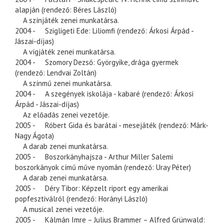
alapján (rendező: Béres László)
A színjáték zenei munkatársa.
2004 - Szigligeti Ede: Liliomfi (rendező: Árkosi Árpád -
Jászai-díjas)
A vígjáték zenei munkatársa.
2004 - Szomory Dezső: Györgyike, drága gyermek
(rendező: Lendvai Zoltán)
A színmű zenei munkatársa.
2004 - A szegények iskolája - kabaré (rendező: Árkosi
Árpád - Jászai-díjas)
Az előadás zenei vezetője.
2005 - Róbert Gida és barátai - mesejáték (rendező: Márk-
Nagy Ágota)
A darab zenei munkatársa.
2005 - Boszorkányhajsza - Arthur Miller Salemi
boszorkányok című műve nyomán (rendező: Uray Péter)
A darab zenei munkatársa.
2005 - Déry Tibor: Képzelt riport egy amerikai
popfesztiválról (rendező: Horányi László)
A musical zenei vezetője.
2005 - Kálmán Imre – Julius Brammer – Alfred Grünwald: