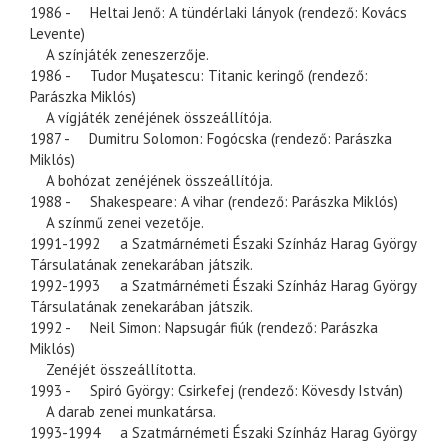
1986 - Heltai Jenő: A tündérlaki lányok (rendező: Kovács
Levente)
A színjáték zeneszerzője.
1986 - Tudor Muşatescu: Titanic keringő (rendező:
Parászka Miklós)
A vígjáték zenéjének összeállítója.
1987 - Dumitru Solomon: Fogócska (rendező: Parászka
Miklós)
A bohózat zenéjének összeállítója.
1988 - Shakespeare: A vihar (rendező: Parászka Miklós)
A színmű zenei vezetője.
1991-1992 a Szatmárnémeti Északi Színház Harag György
Társulatának zenekarában játszik.
1992-1993 a Szatmárnémeti Északi Színház Harag György
Társulatának zenekarában játszik.
1992 - Neil Simon: Napsugár fiúk (rendező: Parászka
Miklós)
Zenéjét összeállította.
1993 - Spiró György: Csirkefej (rendező: Kövesdy István)
A darab zenei munkatársa.
1993-1994 a Szatmárnémeti Északi Színház Harag György