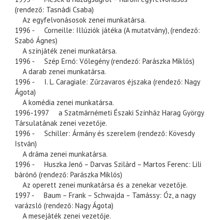
(rendező: Tasnádi Csaba)
Az egyfelvonásosok zenei munkatársa.
1996 - Corneille: Illúziók játéka (A mutatvány), (rendező:
Szabó Ágnes)
A színjáték zenei munkatársa.
1996 - Szép Ernő: Vőlegény (rendező: Parászka Miklós)
A darab zenei munkatársa.
1996 - I. L. Caragiale: Zűrzavaros éjszaka (rendező: Nagy
Ágota)
A komédia zenei munkatársa.
1996-1997 a Szatmárnémeti Északi Színház Harag György
Társulatának zenei vezetője.
1996 - Schiller: Ármány és szerelem (rendező: Kövesdy
István)
A dráma zenei munkatársa.
1996 - Huszka Jenő – Darvas Szilárd – Martos Ferenc: Lili
bárónő (rendező: Parászka Miklós)
Az operett zenei munkatársa és a zenekar vezetője.
1997 - Baum – Frank – Schwajda – Tamássy: Óz, a nagy
varázsló (rendező: Nagy Ágota)
A mesejáték zenei vezetője.