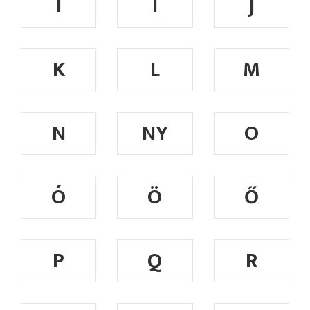
I
Í
J
K
L
M
N
NY
O
Ó
Ö
Ő
P
Q
R