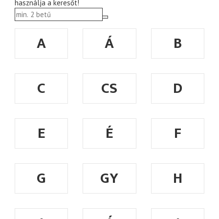
használja a keresőt!
A
Á
B
C
CS
D
E
É
F
G
GY
H