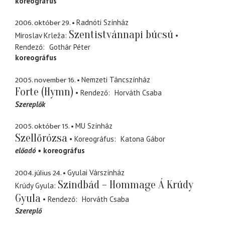
koreográfus
2006. október 29.
Radnóti Színház
Szentistvánnapi búcsú
Miroslav Krleža
Rendező
Gothár Péter
koreográfus
2005. november 16.
Nemzeti Táncszínház
Forte (Hymn)
Rendező
Horváth Csaba
Szereplők
2005. október 15.
MU Színház
Szellőrózsa
Koreográfus
Katona Gábor
előadó
koreográfus
2004. július 24.
Gyulai Várszínház
Szindbád – Hommage Á Krúdy
Krúdy Gyula
Gyula
Rendező
Horváth Csaba
Szereplő