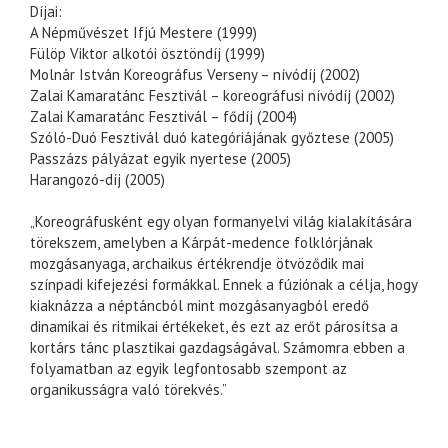
Díjai:
A Népművészet Ifjú Mestere (1999)
Fülöp Viktor alkotói ösztöndíj (1999)
Molnár István Koreográfus Verseny – nívódíj (2002)
Zalai Kamaratánc Fesztivál – koreográfusi nívódíj (2002)
Zalai Kamaratánc Fesztivál – fődíj (2004)
Szóló-Duó Fesztivál duó kategóriájának győztese (2005)
Passzázs pályázat egyik nyertese (2005)
Harangozó-díj (2005)
„Koreográfusként egy olyan formanyelvi világ kialakítására
törekszem, amelyben a Kárpát-medence folklórjának
mozgásanyaga, archaikus értékrendje ötvöződik mai
színpadi kifejezési formákkal. Ennek a fúziónak a célja, hogy
kiaknázza a néptáncból mint mozgásanyagból eredő
dinamikai és ritmikai értékeket, és ezt az erőt párosítsa a
kortárs tánc plasztikai gazdagságával. Számomra ebben a
folyamatban az egyik legfontosabb szempont az
organikusságra való törekvés.”