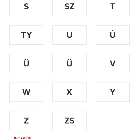
S
SZ
T
TY
U
Ú
Ü
Ű
V
W
X
Y
Z
ZS
INTERJÚK