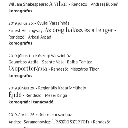
A vihar
William Shakespeare
Rendező
Andrzej Bubień
koreográfus
2019. július 25.
Gyulai Várszínház
Az öreg halász és a tenger
Ernest Hemingway
Rendező
Árkosi Árpád
koreográfus
2019. július 11.
Kőszegi Várszínház
Galambos Attila - Szente Vajk - Bolba Tamás
Csoportterápia
Rendező
Mészáros Tibor
koreográfus
2019. június 29.
Regionális Kreatív Műhely
Éjidő
Rendező
Mezei Kinga
koreográfiai tanácsadó
2019. április 26.
Debreceni színház
Tesztoszteron
Andrzej Saramonowicz
Rendező