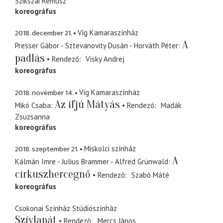
Szikszai Rémusz
koreográfus
2018. december 21.
Víg Kamaraszínház
A
Presser Gábor - Sztevanovity Dusán - Horváth Péter
padlás
Rendező
Visky Andrej
koreográfus
2018. november 14.
Víg Kamaraszínház
Az ifjú Mátyás
Mikó Csaba
Rendező
Madák
Zsuzsanna
koreográfus
2018. szeptember 21.
Miskolci színház
A
Kálmán Imre - Julius Brammer - Alfred Grünwald
cirkuszhercegnő
Rendező
Szabó Máté
koreográfus
Csokonai Színház Stúdiószínház
Szívlapát
Rendező
Mercs János