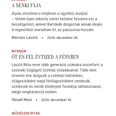
A SENKI FÁJA
Árpád, elindítom a telefonon a rögzítést, kezdjük.
– Velem ilyen tekerős izével kellene felvenni ezt a
beszélgetést, amivel Bartókék dolgoztak annak idején.
A régmúltból maradtam itt, az passzolna hozzám.
2026. december 28.
Bérczes László
INTERJÚK
ÖT ÉS FÉL ÉVTIZED A FÉNYBEN
László Béla neve több generáció számára összeforrt a
szolnoki Szigligeti Színház előadásaival. Több mint
ötvenöt éve dolgozik a színházi háttérben,
világosítóként majd fővilágosítóként rendezők,
színészek és nézők élményeit formálja láthatatlanul,
mégis meghatározó módon.
2026. december 10.
Váradi Nóra
MŰVÉSZEK ÍRTÁK