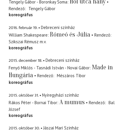
Hol utca hány
Tengely Gábor - Boronkay Soma
Rendező
Tengely Gábor
koreográfus
2016. február 19.
Debreceni színház
Rómeó és Júlia
William Shakespeare
Rendező
Szikszai Rémusz
m.v.
koreográfus
2015. december 18.
Debreceni színház
Made in
Fenyő Miklós - Tasnádi István - Novai Gábor
Hungária
Rendező
Mészáros Tibor
koreográfus
2015. október 31.
Nyíregyházi színház
A mumus
Rákos Péter - Bornai Tibor
Rendező
Bal
József
koreográfus
2015. október 30.
Jászai Mari Színház