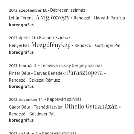
2013. szeptember 13.
Debreceni színház
A víg özvegy
Lehár Ferenc
Rendező
Horváth Patrícia
koreográfus
2013. április 21.
Radnóti Színház
Mozgófénykép
Nényei Pál
Rendező
Göttinger Pál
koreográfus
2013. február 4.
Temesvári Csiky Gergely Színház
Parasztopera
Pintér Béla - Darvas Benedek
Rendező
Szikszai Rémusz
koreográfus
2012. december 14.
Kaposvári színház
Othello Gyulaházán
Gádor Béla - Tasnádi István
Rendező
Göttinger Pál
koreográfus
2012. október 5.
Kaposvári színház