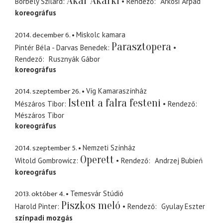
Akár Akárki
Borbély Szilárd
Rendező
Árkosi Árpád
koreográfus
2014. december 6.
Miskolc kamara
Parasztopera
Pintér Béla - Darvas Benedek
Rendező
Rusznyák Gábor
koreográfus
2014. szeptember 26.
Víg Kamaraszínház
Istent a falra festeni
Mészáros Tibor
Rendező
Mészáros Tibor
koreográfus
2014. szeptember 5.
Nemzeti Színház
Operett
Witold Gombrowicz
Rendező
Andrzej Bubień
koreográfus
2013. október 4.
Temesvár Stúdió
Piszkos meló
Harold Pinter
Rendező
Gyulay Eszter
színpadi mozgás