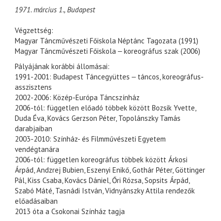
1971. március 1., Budapest
Végzettség:
Magyar Táncművészeti Főiskola Néptánc Tagozata (1991)
Magyar Táncművészeti Főiskola ‒ koreográfus szak (2006)
Pályájának korábbi állomásai:
1991-2001: Budapest Táncegyüttes ‒ táncos, koreográfus-
asszisztens
2002-2006: Közép-Európa Táncszínház
2006-tól: független előadó többek között Bozsik Yvette,
Duda Éva, Kovács Gerzson Péter, Topolánszky Tamás
darabjaiban
2003-2010: Színház- és Filmművészeti Egyetem
vendégtanára
2006-tól: független koreográfus többek között Árkosi
Árpád, Andzrej Bubien, Eszenyi Enikő, Gothár Péter, Göttinger
Pál, Kiss Csaba, Kovács Dániel, Őri Rózsa, Sopsits Árpád,
Szabó Máté, Tasnádi István, Vidnyánszky Attila rendezők
előadásaiban
2013 óta a Csokonai Színház tagja