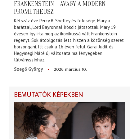
FRANKENSTEIN – AVAGY A MODERN
PROMÉTHEUSZ
Kétszáz éve Percy B. Shelley és felesége, Mary a
baráttal, Lord Bayronnal írósdit játszottak. Mary 19
évesen így írta meg az ikonikussá vált Frankenstein
regényt. Sok átdolgozás lett, hiszen a közönség szeret
borzongani. Itt csak a 16 éven felül. Garai Judit és
Hegymegi Máté új változata ma lényegében
látványszínház.
2026. március 10.
Szegő György
BEMUTATÓK KÉPEKBEN