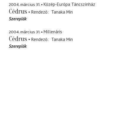
2004. március 31.
Közép-Európa Táncszínház
Cédrus
Rendező
Tanaka Min
Szereplők
2004. március 31.
Millenáris
Cédrus
Rendező
Tanaka Min
Szereplők