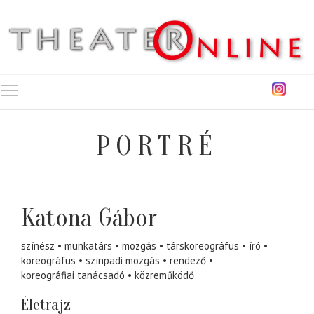
Toggle main menu visibility
PORTRÉ
Katona Gábor
színész
munkatárs
mozgás
társkoreográfus
író
koreográfus
színpadi mozgás
rendező
koreográfiai tanácsadó
közreműködő
Életrajz