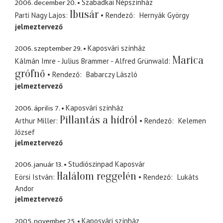
2006. december 20.
Szabadkai Népszínház
Ibusár
Parti Nagy Lajos
Rendező
Hernyák György
jelmeztervező
2006. szeptember 29.
Kaposvári színház
Marica
Kálmán Imre - Julius Brammer - Alfred Grünwald
grófnő
Rendező
Babarczy László
jelmeztervező
2006. április 7.
Kaposvári színház
Pillantás a hídról
Arthur Miller
Rendező
Kelemen
József
jelmeztervező
2006. január 13.
Studiószinpad Kaposvár
Halálom reggelén
Eörsi István
Rendező
Lukáts
Andor
jelmeztervező
2005. november 25.
Kaposvári színház