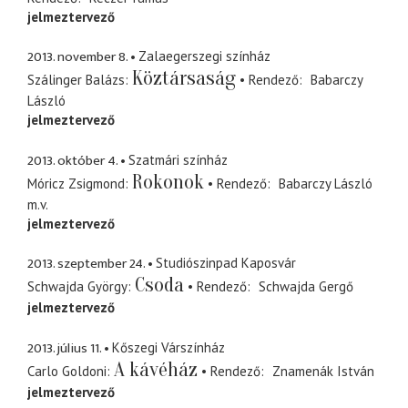
jelmeztervező
2013. november 8.
Zalaegerszegi színház
Köztársaság
Szálinger Balázs
Rendező
Babarczy
László
jelmeztervező
2013. október 4.
Szatmári színház
Rokonok
Móricz Zsigmond
Rendező
Babarczy László
m.v.
jelmeztervező
2013. szeptember 24.
Studiószinpad Kaposvár
Csoda
Schwajda György
Rendező
Schwajda Gergő
jelmeztervező
2013. július 11.
Kőszegi Várszínház
A kávéház
Carlo Goldoni
Rendező
Znamenák István
jelmeztervező