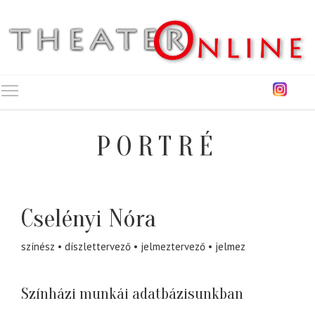
Toggle main menu visibility
PORTRÉ
Cselényi Nóra
színész
díszlettervező
jelmeztervező
jelmez
Színházi munkái adatbázisunkban