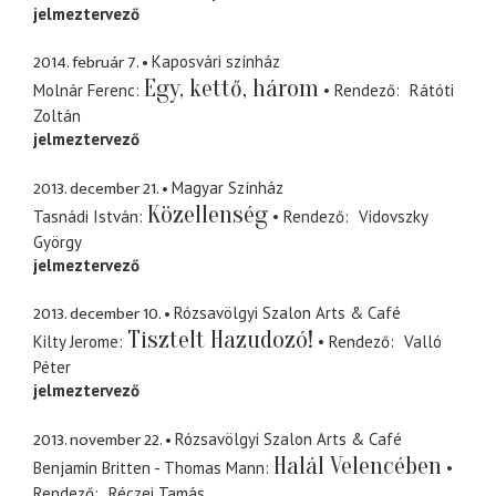
jelmeztervező
2014. február 7.
Kaposvári színház
Egy, kettő, három
Molnár Ferenc
Rendező
Rátóti
Zoltán
jelmeztervező
2013. december 21.
Magyar Színház
Közellenség
Tasnádi István
Rendező
Vidovszky
György
jelmeztervező
2013. december 10.
Rózsavölgyi Szalon Arts & Café
Tisztelt Hazudozó!
Kilty Jerome
Rendező
Valló
Péter
jelmeztervező
2013. november 22.
Rózsavölgyi Szalon Arts & Café
Halál Velencében
Benjamin Britten - Thomas Mann
Rendező
Réczei Tamás