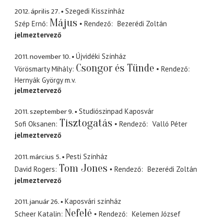
2012. április 27.
Szegedi Kisszínház
Május
Szép Ernő
Rendező
Bezerédi Zoltán
jelmeztervező
2011. november 10.
Újvidéki Színház
Csongor és Tünde
Vörösmarty Mihály
Rendező
Hernyák György
m.v.
jelmeztervező
2011. szeptember 9.
Studiószinpad Kaposvár
Tisztogatás
Sofi Oksanen
Rendező
Valló Péter
jelmeztervező
2011. március 5.
Pesti Színház
Tom Jones
David Rogers
Rendező
Bezerédi Zoltán
jelmeztervező
2011. január 26.
Kaposvári színház
Nefelé
Scheer Katalin
Rendező
Kelemen József