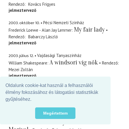
Rendező
Kovács Frigyes
jelmeztervező
2003. október 10.
Pécsi Nemzeti Színház
My fair lady
Frederick Loewe - Alan Jay Lenrner
Rendező
Babarczy László
jelmeztervező
2003. július 12.
Vajdasági Tanyaszínház
A windsori víg nők
William Shakespeare
Rendező
Mezei Zoltán
jelmeztervező
Oldalunk cookie-kat használ a felhasználói
2003. április 22.
Szabadkai Népszínház
élmény fokozásához és látogatási statisztikák
Toll
Doug Wright
Rendező
Hernyák György
gyűjtéséhez.
jelmeztervező
Megértettem
2003. március 20.
Kaposvári színház
A Noszty fiú esete Tóth
Mikszáth Kálmán