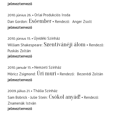
jelmeztervező
2010. június 26.
Orlai Produkciós Iroda
Esőember
Dan Gordon
Rendező
Anger Zsolt
jelmeztervező
2010. június 15.
Újvidéki Színház
Szentivánéji álom
William Shakespeare
Rendező
Puskás Zoltán
jelmeztervező
2010. január 15.
Nemzeti Színház
Úri muri
Móricz Zsigmond
Rendező
Bezerédi Zoltán
jelmeztervező
2009. július 21.
Thália Színház
Csókol anyád!
Sam Bobrick - Julie Stein
Rendező
Znamenák István
jelmeztervező