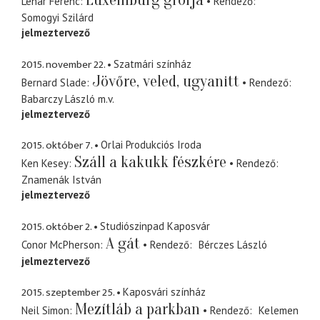
Luxemburg grófja
Lehár Ferenc
Rendező
Somogyi Szilárd
jelmeztervező
2015. november 22.
Szatmári színház
Jövőre, veled, ugyanitt
Bernard Slade
Rendező
Babarczy László
m.v.
jelmeztervező
2015. október 7.
Orlai Produkciós Iroda
Száll a kakukk fészkére
Ken Kesey
Rendező
Znamenák István
jelmeztervező
2015. október 2.
Studiószinpad Kaposvár
A gát
Conor McPherson
Rendező
Bérczes László
jelmeztervező
2015. szeptember 25.
Kaposvári színház
Mezítláb a parkban
Neil Simon
Rendező
Kelemen