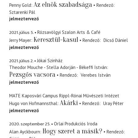
Az elnök szabadsága
Penny Gold
Rendező
Sztarenki Pál
jelmeztervező
2021. július 5.
Rózsavölgyi Szalon Arts & Café
Keresztül-kasul
Jerry Mayer
Rendező
Dicső Dániel
jelmeztervező
2021. július 2.
Jókai Szinház
Theodor Mouche - Stella Adorján - Békeffi István
Pezsgős vacsora
Rendező
Verebes István
jelmeztervező
MATE Kaposvári Campus Rippl-Rónai Művészeti Intézet
Akárki
Hugo von Hofmannsthal
Rendező
Uray Péter
jelmeztervező
2020. szeptember 25.
Orlai Produkciós Iroda
Hogy szeret a másik?
Alan Ayckbourn
Rendező