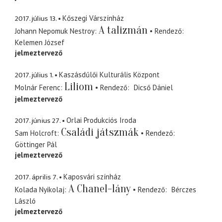
2017. július 13.
Kőszegi Várszínház
A talizmán
Johann Nepomuk Nestroy
Rendező
Kelemen József
jelmeztervező
2017. július 1.
Kaszásdűlői Kulturális Központ
Liliom
Molnár Ferenc
Rendező
Dicső Dániel
jelmeztervező
2017. június 27.
Orlai Produkciós Iroda
Családi játszmák
Sam Holcroft
Rendező
Göttinger Pál
jelmeztervező
2017. április 7.
Kaposvári színház
A Chanel-lány
Kolada Nyikolaj
Rendező
Bérczes
László
jelmeztervező