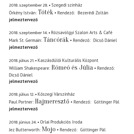
2018. szeptember 28.
Szegedi színház
Tóték
Örkény István
Rendező
Bezerédi Zoltán
jelmeztervező
2018. szeptember 14.
Rózsavölgyi Szalon Arts & Café
Táncórák
Mark St. Germain
Rendező
Dicső Dániel
jelmeztervező
2018. július 21.
Kaszásdűlői Kulturális Központ
Rómeó és Júlia
William Shakespeare
Rendező
Dicső Dániel
jelmeztervező
2018. július 12.
Kőszegi Várszínház
Hajmeresztő
Paul Portner
Rendező
Göttinger Pál
jelmeztervező
2018. június 24.
Orlai Produkciós Iroda
Mojo
Jez Butterworth
Rendező
Göttinger Pál