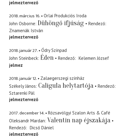
jelmeztervező
2018. március 16.
Orlai Produkciós Iroda
Dühöngő ifjúság
John Osborne
Rendező
Znamenák István
jelmeztervező
2018. január 27.
Ódry Színpad
Éden
John Steinbeck
Rendező
Kelemen József
jelmez
2018. január 12.
Zalaegerszegi színház
Caligula helytartója
Székely János
Rendező
Sztarenki Pál
jelmeztervező
2017. december 14.
Rózsavölgyi Szalon Arts & Café
Valentin nap éjszakája
Oleksandr Mardan
Rendező
Dicső Dániel
jelmeztervező