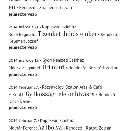
én
Rendező
Znamenák István
jelmeztervező
2014. március 21.
Kaposvári színház
Tizenkét dühös ember
Rose Reginald
Rendező
Kelemen József
jelmeztervező
2014. március 15.
Győri Nemzeti Színház
Úri muri
Móricz Zsigmond
Rendező
Bezerédi Zoltán
jelmeztervező
2014. február 27.
Rózsavölgyi Szalon Arts & Café
Gyilkosság telefonhívásra
F. Knott
Rendező
Dicső Dániel
jelmeztervező
2014. február 7.
Kaposvári színház
Az ibolya
Molnár Ferenc
Rendező
Rátóti Zoltán