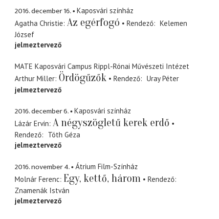
2016. december 16.
Kaposvári színház
Az egérfogó
Agatha Christie
Rendező
Kelemen
József
jelmeztervező
MATE Kaposvári Campus Rippl-Rónai Művészeti Intézet
Ördögűzők
Arthur Miller
Rendező
Uray Péter
jelmeztervező
2016. december 6.
Kaposvári színház
A négyszögletű kerek erdő
Lázár Ervin
Rendező
Tóth Géza
jelmeztervező
2016. november 4.
Átrium Film-Színház
Egy, kettő, három
Molnár Ferenc
Rendező
Znamenák István
jelmeztervező