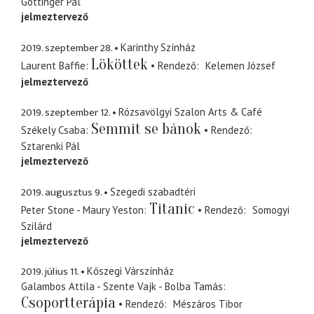
Göttinger Pál
jelmeztervező
2019. szeptember 28.
Karinthy Színház
Lököttek
Laurent Baffie
Rendező
Kelemen József
jelmeztervező
2019. szeptember 12.
Rózsavölgyi Szalon Arts & Café
Semmit se bánok
Székely Csaba
Rendező
Sztarenki Pál
jelmeztervező
2019. augusztus 9.
Szegedi szabadtéri
Titanic
Peter Stone - Maury Yeston
Rendező
Somogyi
Szilárd
jelmeztervező
2019. július 11.
Kőszegi Várszínház
Galambos Attila - Szente Vajk - Bolba Tamás
Csoportterápia
Rendező
Mészáros Tibor