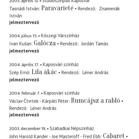
2005. április 13.
Studiószinpad Kaposvár
Paravarieté
Tasnádi István
Rendező
Znamenák
István
jelmeztervező
2004. július 15.
Kőszegi Várszínház
Galócza
Ivan Kušan
Rendező
Jordán Tamás
jelmeztervező
2004. április 17.
Kaposvári színház
Lila ákác
Szép Ernő
Rendező
Léner András
jelmeztervező
2004. február 7.
Kaposvári színház
Rumcájsz a rabló
Václav Čtvrtek - Kárpáti Péter
Rendező
Léner András
jelmeztervező
2003. december 19.
Szabadkai Népszínház
Cabaret
John Harold Kander - Joe Masteroff - Fred Ebb