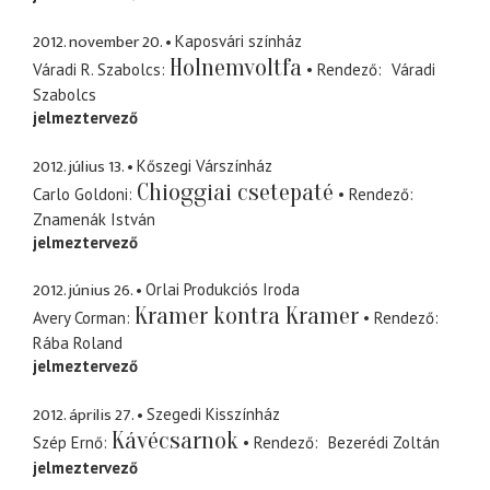
2012. november 20.
Kaposvári színház
Holnemvoltfa
Váradi R. Szabolcs
Rendező
Váradi
Szabolcs
jelmeztervező
2012. július 13.
Kőszegi Várszínház
Chioggiai csetepaté
Carlo Goldoni
Rendező
Znamenák István
jelmeztervező
2012. június 26.
Orlai Produkciós Iroda
Kramer kontra Kramer
Avery Corman
Rendező
Rába Roland
jelmeztervező
2012. április 27.
Szegedi Kisszínház
Kávécsarnok
Szép Ernő
Rendező
Bezerédi Zoltán
jelmeztervező