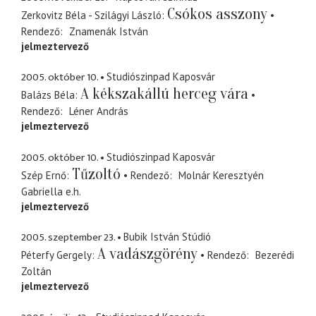
Csókos asszony
Zerkovitz Béla - Szilágyi László
Rendező
Znamenák István
jelmeztervező
2005. október 10.
Studiószinpad Kaposvár
A kékszakállú herceg vára
Balázs Béla
Rendező
Léner András
jelmeztervező
2005. október 10.
Studiószinpad Kaposvár
Tűzoltó
Szép Ernő
Rendező
Molnár Keresztyén
Gabriella
e.h.
jelmeztervező
2005. szeptember 23.
Bubik István Stúdió
A vadászgörény
Péterfy Gergely
Rendező
Bezerédi
Zoltán
jelmeztervező