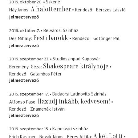
2016. október 20.
Szkéné
A halottember
Háy János
Rendező
Bérczes László
jelmeztervező
2016. október 7.
Belvárosi Színház
Pesti barokk
Dés Mihály
Rendező
Göttinger Pál
jelmeztervező
2016. szeptember 23.
Studiószinpad Kaposvár
Shakespeare királynője
Bereményi Géza
Rendező
Galambos Péter
jelmeztervező
2016. szeptember 17.
Budaörsi Latinovits Színház
Hazudj inkább, kedvesem!
Alfonso Paso
Rendező
Znamenák István
jelmeztervező
2016. szeptember 15.
Kaposvári színház
A két Lotti
Erich Kästner - Novák János - Béres Attila