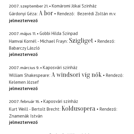
2007. szeptember 21.
Komáromi Jókai Színház
A bor
Gárdonyi Géza
Rendező
Bezerédi Zoltán
m.v.
jelmeztervező
2007. május 11.
Gobbi Hilda Színpad
Szigliget
Hamvai Kornél - Michael Frayn
Rendező
Babarczy László
jelmeztervező
2007. március 9.
Kaposvári színház
A windsori víg nők
William Shakespeare
Rendező
Kelemen József
jelmeztervező
2007. február 16.
Kaposvári színház
Koldusopera
Kurt Weill - Bertolt Brecht
Rendező
Znamenák István
jelmeztervező