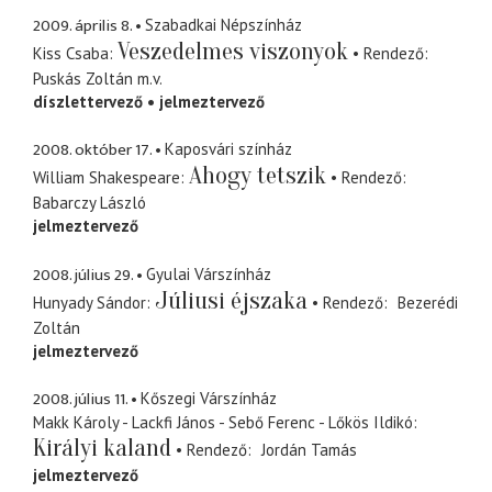
2009. április 8.
Szabadkai Népszínház
Veszedelmes viszonyok
Kiss Csaba
Rendező
Puskás Zoltán
m.v.
díszlettervező
jelmeztervező
2008. október 17.
Kaposvári színház
Ahogy tetszik
William Shakespeare
Rendező
Babarczy László
jelmeztervező
2008. július 29.
Gyulai Várszínház
Júliusi éjszaka
Hunyady Sándor
Rendező
Bezerédi
Zoltán
jelmeztervező
2008. július 11.
Kőszegi Várszínház
Makk Károly - Lackfi János - Sebő Ferenc - Lőkös Ildikó
Királyi kaland
Rendező
Jordán Tamás
jelmeztervező