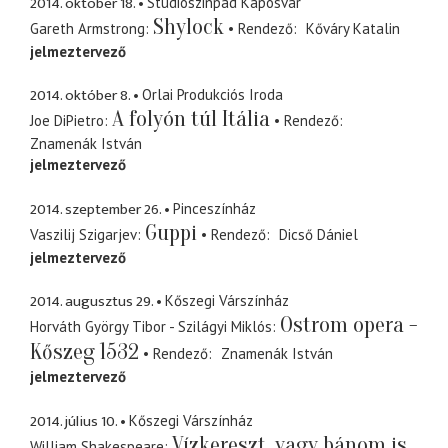
2014. október 18.
Studiószinpad Kaposvár
Shylock
Gareth Armstrong
Rendező
Kőváry Katalin
jelmeztervező
2014. október 8.
Orlai Produkciós Iroda
A folyón túl Itália
Joe DiPietro
Rendező
Znamenák István
jelmeztervező
2014. szeptember 26.
Pinceszínház
Guppi
Vaszilij Szigarjev
Rendező
Dicső Dániel
jelmeztervező
2014. augusztus 29.
Kőszegi Várszínház
Ostrom opera -
Horváth György Tibor - Szilágyi Miklós
Kőszeg 1532
Rendező
Znamenák István
jelmeztervező
2014. július 10.
Kőszegi Várszínház
Vízkereszt, vagy bánom is
William Shakespeare