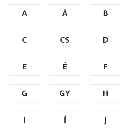
A
Á
B
C
CS
D
E
É
F
G
GY
H
I
Í
J