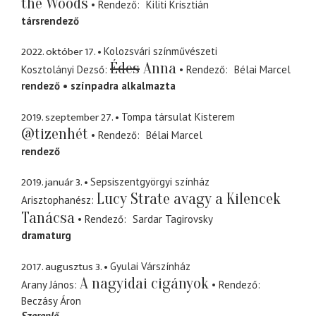
the Woods
Rendező
Kiliti Krisztián
társrendező
2022. október 17.
Kolozsvári színművészeti
Édes
Anna
Kosztolányi Dezső
Rendező
Bélai Marcel
rendező
színpadra alkalmazta
2019. szeptember 27.
Tompa társulat Kisterem
@tizenhét
Rendező
Bélai Marcel
rendező
2019. január 3.
Sepsiszentgyörgyi színház
Lucy Strate avagy a Kilencek
Arisztophanész
Tanácsa
Rendező
Sardar Tagirovsky
dramaturg
2017. augusztus 3.
Gyulai Várszínház
A nagyidai cigányok
Arany János
Rendező
Beczásy Áron
Szereplő