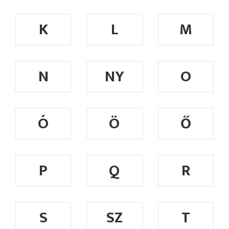
K
L
M
N
NY
O
Ó
Ö
Ő
P
Q
R
S
SZ
T