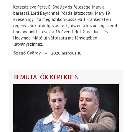
Kétszáz éve Percy B. Shelley és felesége, Mary a
baráttal, Lord Bayronnal írósdit játszottak. Mary 19
évesen így írta meg az ikonikussá vált Frankenstein
regényt. Sok átdolgozás lett, hiszen a közönség szeret
borzongani. Itt csak a 16 éven felül. Garai Judit és
Hegymegi Máté új változata ma lényegében
látványszínház.
2026. március 10.
Szegő György
BEMUTATÓK KÉPEKBEN