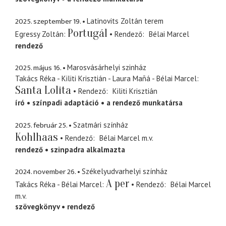
2025. szeptember 19.
Latinovits Zoltán terem
Portugál
Egressy Zoltán
Rendező
Bélai Marcel
rendező
2025. május 16.
Marosvásárhelyi szinház
Takács Réka - Kiliti Krisztián - Laura Mañá - Bélai Marcel
Santa Lolita
Rendező
Kiliti Krisztián
író
színpadi adaptáció
a rendező munkatársa
2025. február 25.
Szatmári színház
Kohlhaas
Rendező
Bélai Marcel
m.v.
rendező
szinpadra alkalmazta
2024. november 26.
Székelyudvarhelyi színház
A per
Takács Réka - Bélai Marcel
Rendező
Bélai Marcel
m.v.
szövegkönyv
rendező