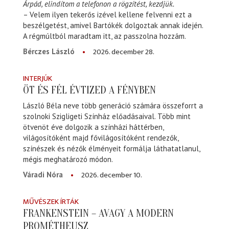
Árpád, elindítom a telefonon a rögzítést, kezdjük.
– Velem ilyen tekerős izével kellene felvenni ezt a
beszélgetést, amivel Bartókék dolgoztak annak idején.
A régmúltból maradtam itt, az passzolna hozzám.
2026. december 28.
Bérczes László
INTERJÚK
ÖT ÉS FÉL ÉVTIZED A FÉNYBEN
László Béla neve több generáció számára összeforrt a
szolnoki Szigligeti Színház előadásaival. Több mint
ötvenöt éve dolgozik a színházi háttérben,
világosítóként majd fővilágosítóként rendezők,
színészek és nézők élményeit formálja láthatatlanul,
mégis meghatározó módon.
2026. december 10.
Váradi Nóra
MŰVÉSZEK ÍRTÁK
FRANKENSTEIN – AVAGY A MODERN
PROMÉTHEUSZ