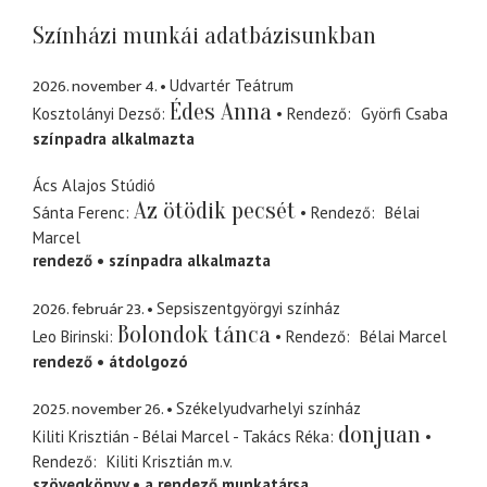
Színházi munkái adatbázisunkban
2026. november 4.
Udvartér Teátrum
Édes Anna
Kosztolányi Dezső
Rendező
Györfi Csaba
színpadra alkalmazta
Ács Alajos Stúdió
Az ötödik pecsét
Sánta Ferenc
Rendező
Bélai
Marcel
rendező
színpadra alkalmazta
2026. február 23.
Sepsiszentgyörgyi színház
Bolondok tánca
Leo Birinski
Rendező
Bélai Marcel
rendező
átdolgozó
2025. november 26.
Székelyudvarhelyi színház
donjuan
Kiliti Krisztián - Bélai Marcel - Takács Réka
Rendező
Kiliti Krisztián
m.v.
szövegkönyv
a rendező munkatársa