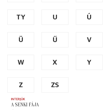
TY
U
Ú
Ü
Ű
V
W
X
Y
Z
ZS
INTERJÚK
A SENKI FÁJA