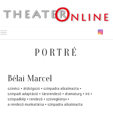
Toggle main menu visibility
PORTRÉ
Bélai Marcel
színész
átdolgozó
színpadra alkalmazta
színpadi adaptáció
társrendező
dramaturg
író
színpadkép
rendező
szövegkönyv
a rendező munkatársa
szinpadra alkalmazta