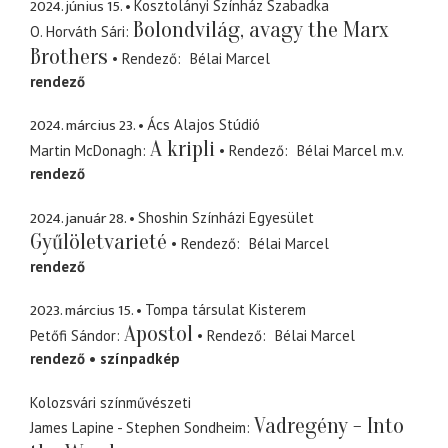
2024. június 15.
Kosztolányi Színház Szabadka
Bolondvilág, avagy the Marx
O. Horváth Sári
Brothers
Rendező
Bélai Marcel
rendező
2024. március 23.
Ács Alajos Stúdió
A kripli
Martin McDonagh
Rendező
Bélai Marcel
m.v.
rendező
2024. január 28.
Shoshin Színházi Egyesület
Gyűlöletvarieté
Rendező
Bélai Marcel
rendező
2023. március 15.
Tompa társulat Kisterem
Apostol
Petőfi Sándor
Rendező
Bélai Marcel
rendező
színpadkép
Kolozsvári színművészeti
Vadregény - Into
James Lapine - Stephen Sondheim