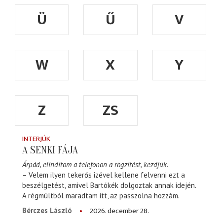
Ü
Ű
V
W
X
Y
Z
ZS
INTERJÚK
A SENKI FÁJA
Árpád, elindítom a telefonon a rögzítést, kezdjük.
– Velem ilyen tekerős izével kellene felvenni ezt a
beszélgetést, amivel Bartókék dolgoztak annak idején.
A régmúltból maradtam itt, az passzolna hozzám.
2026. december 28.
Bérczes László