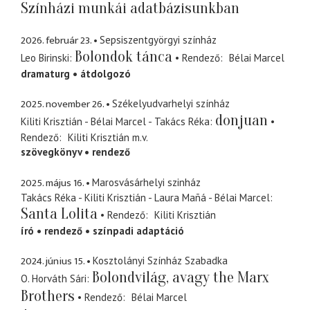
Színházi munkái adatbázisunkban
2026. február 23.
Sepsiszentgyörgyi színház
Bolondok tánca
Leo Birinski
Rendező
Bélai Marcel
dramaturg
átdolgozó
2025. november 26.
Székelyudvarhelyi színház
donjuan
Kiliti Krisztián - Bélai Marcel - Takács Réka
Rendező
Kiliti Krisztián
m.v.
szövegkönyv
rendező
2025. május 16.
Marosvásárhelyi szinház
Takács Réka - Kiliti Krisztián - Laura Mañá - Bélai Marcel
Santa Lolita
Rendező
Kiliti Krisztián
író
rendező
színpadi adaptáció
2024. június 15.
Kosztolányi Színház Szabadka
Bolondvilág, avagy the Marx
O. Horváth Sári
Brothers
Rendező
Bélai Marcel