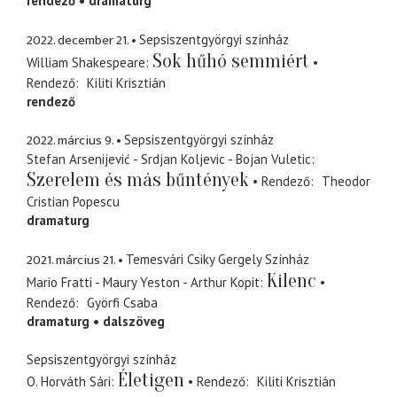
rendező
dramaturg
2022. december 21.
Sepsiszentgyörgyi színház
Sok hűhó semmiért
William Shakespeare
Rendező
Kiliti Krisztián
rendező
2022. március 9.
Sepsiszentgyörgyi színház
Stefan Arsenijević - Srdjan Koljevic - Bojan Vuletic
Szerelem és más bűntények
Rendező
Theodor
Cristian Popescu
dramaturg
2021. március 21.
Temesvári Csiky Gergely Színház
Kilenc
Mario Fratti - Maury Yeston - Arthur Kopit
Rendező
Györfi Csaba
dramaturg
dalszöveg
Sepsiszentgyörgyi színház
Életigen
O. Horváth Sári
Rendező
Kiliti Krisztián