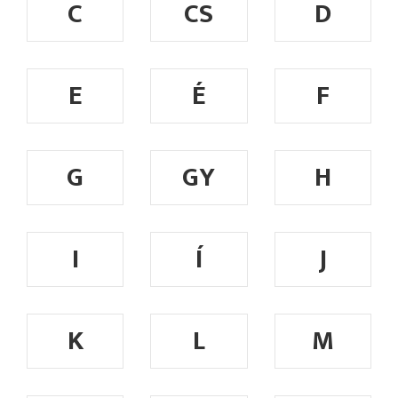
C
CS
D
E
É
F
G
GY
H
I
Í
J
K
L
M