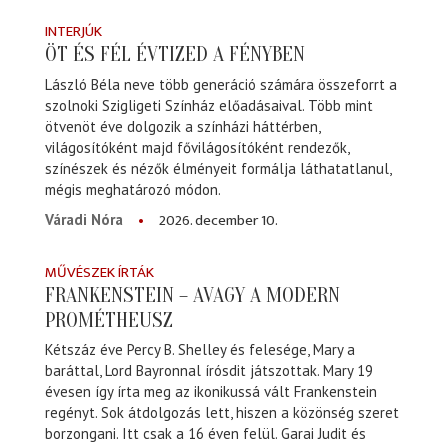
INTERJÚK
ÖT ÉS FÉL ÉVTIZED A FÉNYBEN
László Béla neve több generáció számára összeforrt a
szolnoki Szigligeti Színház előadásaival. Több mint
ötvenöt éve dolgozik a színházi háttérben,
világosítóként majd fővilágosítóként rendezők,
színészek és nézők élményeit formálja láthatatlanul,
mégis meghatározó módon.
2026. december 10.
Váradi Nóra
MŰVÉSZEK ÍRTÁK
FRANKENSTEIN – AVAGY A MODERN
PROMÉTHEUSZ
Kétszáz éve Percy B. Shelley és felesége, Mary a
baráttal, Lord Bayronnal írósdit játszottak. Mary 19
évesen így írta meg az ikonikussá vált Frankenstein
regényt. Sok átdolgozás lett, hiszen a közönség szeret
borzongani. Itt csak a 16 éven felül. Garai Judit és