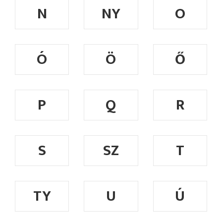
N
NY
O
Ó
Ö
Ő
P
Q
R
S
SZ
T
TY
U
Ú