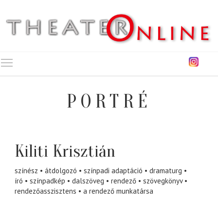
Toggle main menu visibility
PORTRÉ
Kiliti Krisztián
színész
átdolgozó
színpadi adaptáció
dramaturg
író
színpadkép
dalszöveg
rendező
szövegkönyv
rendezőasszisztens
a rendező munkatársa