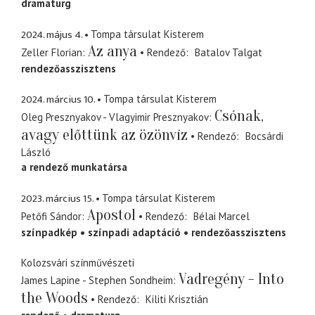
dramaturg
2024. május 4.
Tompa társulat Kisterem
Az anya
Zeller Florian
Rendező
Batalov Talgat
rendezőasszisztens
2024. március 10.
Tompa társulat Kisterem
Csónak,
Oleg Presznyakov - Vlagyimir Presznyakov
avagy előttünk az özönvíz
Rendező
Bocsárdi
László
a rendező munkatársa
2023. március 15.
Tompa társulat Kisterem
Apostol
Petőfi Sándor
Rendező
Bélai Marcel
színpadkép
színpadi adaptáció
rendezőasszisztens
Kolozsvári színművészeti
Vadregény - Into
James Lapine - Stephen Sondheim
the Woods
Rendező
Kiliti Krisztián