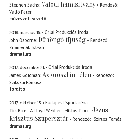
Valódi hamisítvány
Stephen Sachs
Rendező
Valló Péter
művészeti vezető
2018. március 16.
Orlai Produkciós Iroda
Dühöngő ifjúság
John Osborne
Rendező
Znamenák István
dramaturg
2017. december 21.
Orlai Produkciós Iroda
Az oroszlán télen
James Goldman
Rendező
Szikszai Rémusz
fordító
2017. október 15.
Budapest Sportaréna
Jézus
Tim Rice - A.Lloyd Webber - Miklós Tibor
Krisztus Szupersztár
Rendező
Szirtes Tamás
dramaturg