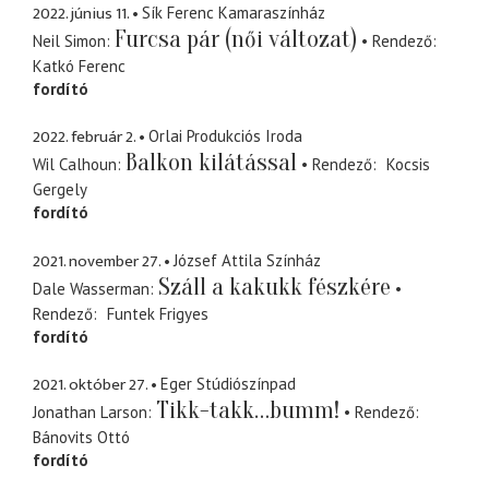
2022. június 11.
Sík Ferenc Kamaraszínház
Furcsa pár (női változat)
Neil Simon
Rendező
Katkó Ferenc
fordító
2022. február 2.
Orlai Produkciós Iroda
Balkon kilátással
Wil Calhoun
Rendező
Kocsis
Gergely
fordító
2021. november 27.
József Attila Színház
Száll a kakukk fészkére
Dale Wasserman
Rendező
Funtek Frigyes
fordító
2021. október 27.
Eger Stúdiószínpad
Tikk-takk…bumm!
Jonathan Larson
Rendező
Bánovits Ottó
fordító