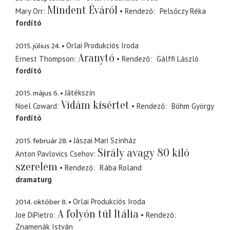
Mindent Éváról
Mary Orr
Rendező
Pelsőczy Réka
fordító
2015. július 24.
Orlai Produkciós Iroda
Aranytó
Ernest Thompson
Rendező
Gálffi László
fordító
2015. május 6.
Játékszín
Vidám kísértet
Noel Coward
Rendező
Böhm György
fordító
2015. február 28.
Jászai Mari Színház
Sirály avagy 80 kiló
Anton Pavlovics Csehov
szerelem
Rendező
Rába Roland
dramaturg
2014. október 8.
Orlai Produkciós Iroda
A folyón túl Itália
Joe DiPietro
Rendező
Znamenák István