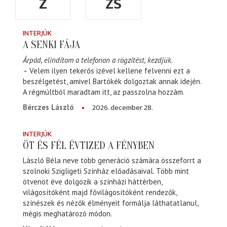
Z
ZS
INTERJÚK
A SENKI FÁJA
Árpád, elindítom a telefonon a rögzítést, kezdjük.
– Velem ilyen tekerős izével kellene felvenni ezt a
beszélgetést, amivel Bartókék dolgoztak annak idején.
A régmúltból maradtam itt, az passzolna hozzám.
2026. december 28.
Bérczes László
INTERJÚK
ÖT ÉS FÉL ÉVTIZED A FÉNYBEN
László Béla neve több generáció számára összeforrt a
szolnoki Szigligeti Színház előadásaival. Több mint
ötvenöt éve dolgozik a színházi háttérben,
világosítóként majd fővilágosítóként rendezők,
színészek és nézők élményeit formálja láthatatlanul,
mégis meghatározó módon.