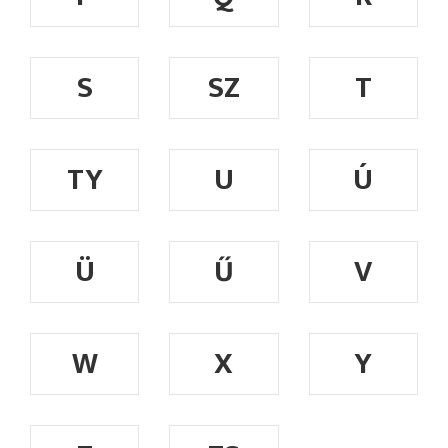
S
SZ
T
TY
U
Ú
Ü
Ű
V
W
X
Y