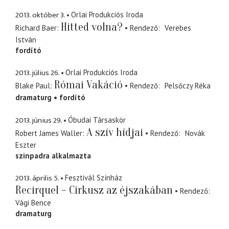
2013. október 3.
Orlai Produkciós Iroda
Hitted volna?
Richard Baer
Rendező
Verebes
István
fordító
2013. július 26.
Orlai Produkciós Iroda
Római Vakáció
Blake Paul
Rendező
Pelsőczy Réka
dramaturg
fordító
2013. június 29.
Óbudai Társaskör
A szív hídjai
Robert James Waller
Rendező
Novák
Eszter
szinpadra alkalmazta
2013. április 5.
Fesztivál Színház
Recirquel – Cirkusz az éjszakában
Rendező
Vági Bence
dramaturg