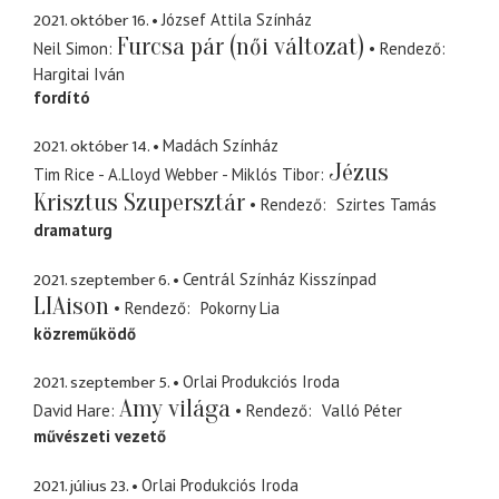
2021. október 16.
József Attila Színház
Furcsa pár (női változat)
Neil Simon
Rendező
Hargitai Iván
fordító
2021. október 14.
Madách Színház
Jézus
Tim Rice - A.Lloyd Webber - Miklós Tibor
Krisztus Szupersztár
Rendező
Szirtes Tamás
dramaturg
2021. szeptember 6.
Centrál Színház Kisszínpad
LIAison
Rendező
Pokorny Lia
közreműködő
2021. szeptember 5.
Orlai Produkciós Iroda
Amy világa
David Hare
Rendező
Valló Péter
művészeti vezető
2021. július 23.
Orlai Produkciós Iroda