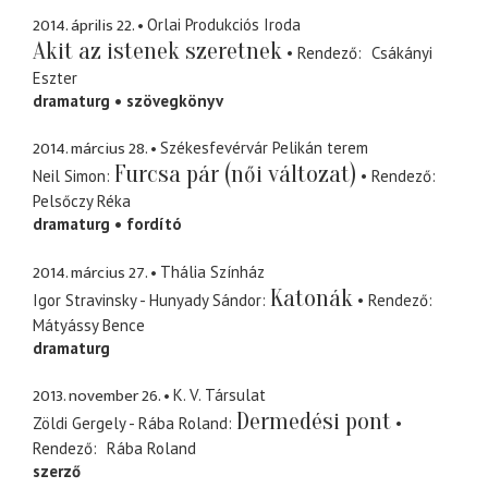
2014. április 22.
Orlai Produkciós Iroda
Akit az istenek szeretnek
Rendező
Csákányi
Eszter
dramaturg
szövegkönyv
2014. március 28.
Székesfevérvár Pelikán terem
Furcsa pár (női változat)
Neil Simon
Rendező
Pelsőczy Réka
dramaturg
fordító
2014. március 27.
Thália Színház
Katonák
Igor Stravinsky - Hunyady Sándor
Rendező
Mátyássy Bence
dramaturg
2013. november 26.
K. V. Társulat
Dermedési pont
Zöldi Gergely - Rába Roland
Rendező
Rába Roland
szerző