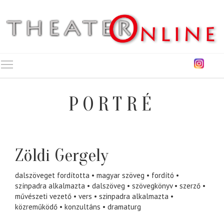
Toggle main menu visibility
PORTRÉ
Zöldi Gergely
dalszöveget fordította
magyar szöveg
fordító
színpadra alkalmazta
dalszöveg
szövegkönyv
szerző
művészeti vezető
vers
szinpadra alkalmazta
közreműködő
konzultáns
dramaturg