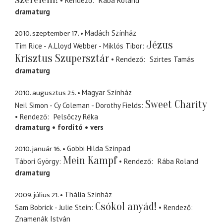
Rendező
Rába Roland
dramaturg
2010. szeptember 17.
Madách Színház
Jézus
Tim Rice - A.Lloyd Webber - Miklós Tibor
Krisztus Szupersztár
Rendező
Szirtes Tamás
dramaturg
2010. augusztus 25.
Magyar Színház
Sweet Charity
Neil Simon - Cy Coleman - Dorothy Fields
Rendező
Pelsőczy Réka
dramaturg
fordító
vers
2010. január 16.
Gobbi Hilda Színpad
Mein Kampf
Tábori György
Rendező
Rába Roland
dramaturg
2009. július 21.
Thália Színház
Csókol anyád!
Sam Bobrick - Julie Stein
Rendező
Znamenák István