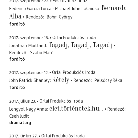
2017. szeptember 22.
Fesztivál Színház
Bernarda
Federico García Lorca - Michael John LaChiusa
Alba
Rendező
Böhm György
fordító
2017. szeptember 16.
Orlai Produkciós Iroda
Tagadj, Tagadj, Tagadj
Jonathan Maitland
Rendező
Szabó Máté
fordító
2017. szeptember 12.
Orlai Produkciós Iroda
Kétely
John Patrick Shanley
Rendező
Pelsőczy Réka
fordító
2017. július 23.
Orlai Produkciós Iroda
élet.történetek.hu...
Lengyel Nagy Anna
Rendező
Cseh Judit
dramaturg
2017. június 27.
Orlai Produkciós Iroda