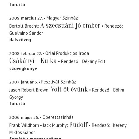
fordító
2009. március 27.
Magyar Színház
A szecsuáni jó ember
Bertolt Brecht
Rendező
Guelmino Sándor
dalszöveg
2008. február 22.
Orlai Produkciós Iroda
Csákányi – Kulka
Rendező
Dékány Edit
szövegkönyv
2007. január 5.
Fesztivál Színház
Volt öt évünk
Jason Robert Brown
Rendező
Böhm
György
fordító
2006. május 26.
Operettszínház
Rudolf
Frank Wildhorn - Jack Murphy
Rendező
Kerényi
Miklós Gábor
fordító
magyar szöveg