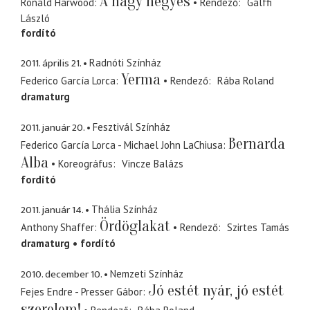
A nagy négyes
Ronald Harwood
Rendező
Gálffi
László
fordító
2011. április 21.
Radnóti Színház
Yerma
Federico García Lorca
Rendező
Rába Roland
dramaturg
2011. január 20.
Fesztivál Színház
Bernarda
Federico García Lorca - Michael John LaChiusa
Alba
Koreográfus
Vincze Balázs
fordító
2011. január 14.
Thália Színház
Ördöglakat
Anthony Shaffer
Rendező
Szirtes Tamás
dramaturg
fordító
2010. december 10.
Nemzeti Színház
Jó estét nyár, jó estét
Fejes Endre - Presser Gábor
szerelem!