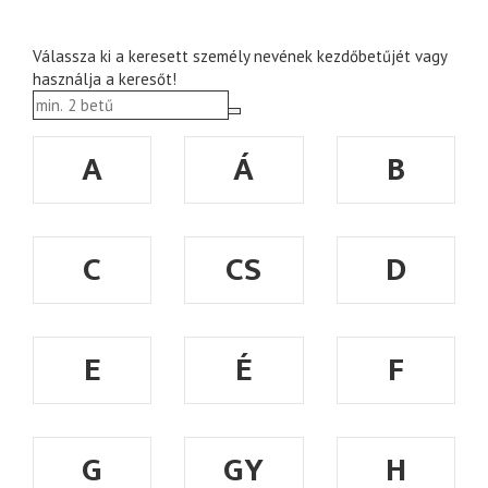
Válassza ki a keresett személy nevének kezdőbetűjét vagy
használja a keresőt!
A
Á
B
C
CS
D
E
É
F
G
GY
H