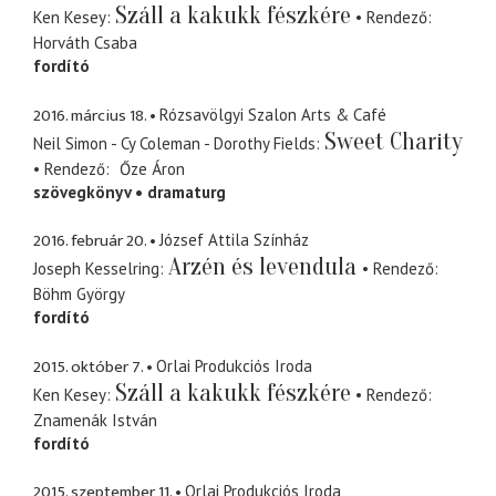
Száll a kakukk fészkére
Ken Kesey
Rendező
Horváth Csaba
fordító
2016. március 18.
Rózsavölgyi Szalon Arts & Café
Sweet Charity
Neil Simon - Cy Coleman - Dorothy Fields
Rendező
Őze Áron
szövegkönyv
dramaturg
2016. február 20.
József Attila Színház
Arzén és levendula
Joseph Kesselring
Rendező
Böhm György
fordító
2015. október 7.
Orlai Produkciós Iroda
Száll a kakukk fészkére
Ken Kesey
Rendező
Znamenák István
fordító
2015. szeptember 11.
Orlai Produkciós Iroda