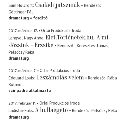
Családi játszmák
Sam Holcroft
Rendező
Göttinger Pál
dramaturg
fordító
2017. március 17.
Orlai Produkciós Iroda
Élet.Történetek.hu...A mi
Lengyel Nagy Anna
Józsink - Erzsike
Rendező
Keresztes Tamás
Pelsőczy Réka
dramaturg
2017. március 7.
Orlai Produkciós Iroda
Leszámolás velem
Edouard Louis
Rendező
Rába
Roland
szinpadra alkalmazta
2017. február 11.
Orlai Produkciós Iroda
A hullaégető
Ladislav Fuks
Rendező
Pelsőczy Réka
dramaturg