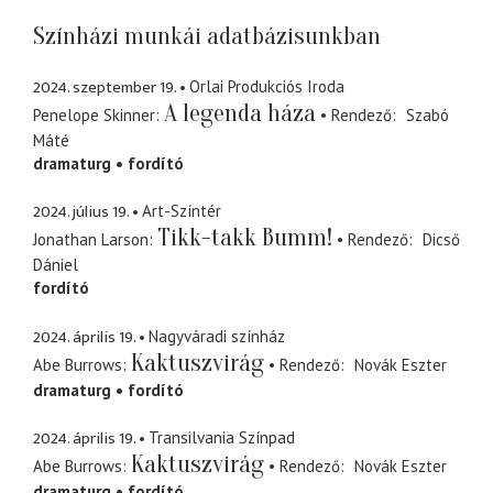
Színházi munkái adatbázisunkban
2024. szeptember 19.
Orlai Produkciós Iroda
A legenda háza
Penelope Skinner
Rendező
Szabó
Máté
dramaturg
fordító
2024. július 19.
Art-Színtér
Tikk-takk Bumm!
Jonathan Larson
Rendező
Dicső
Dániel
fordító
2024. április 19.
Nagyváradi színház
Kaktuszvirág
Abe Burrows
Rendező
Novák Eszter
dramaturg
fordító
2024. április 19.
Transilvania Színpad
Kaktuszvirág
Abe Burrows
Rendező
Novák Eszter
dramaturg
fordító