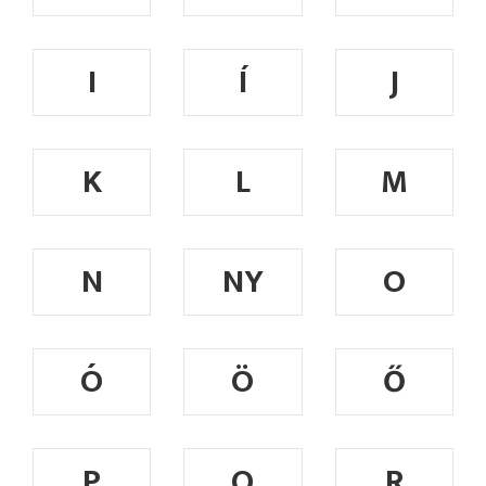
I
Í
J
K
L
M
N
NY
O
Ó
Ö
Ő
P
Q
R