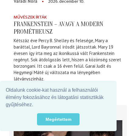
2026. december 10.
Váradi Nóra
MŰVÉSZEK ÍRTÁK
FRANKENSTEIN – AVAGY A MODERN
PROMÉTHEUSZ
Kétszáz éve Percy B. Shelley és felesége, Mary a
baráttal, Lord Bayronnal írósdit játszottak. Mary 19
évesen így írta meg az ikonikussá vált Frankenstein
regényt. Sok átdolgozás lett, hiszen a közönség szeret
borzongani. Itt csak a 16 éven felül. Garai Judit és
Hegymegi Máté új változata ma lényegében
látványszínház.
2026. március 10.
Szegő György
Oldalunk cookie-kat használ a felhasználói
élmény fokozásához és látogatási statisztikák
gyűjtéséhez.
BEMUTATÓK KÉPEKBEN
Megértettem