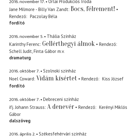
2016. november 17.
Orlai Produkciós Iroda
Bocs, félrement!
Jane Milmore - Billy Van Zandt
Rendező
Paczolay Béla
fordító
2016. november 5.
Thália Színház
Gellérthegyi álmok
Karinthy Ferenc
Rendező
Schell Judit
Finta Gábor
m.v.
dramaturg
2016. október 7.
Szolnoki színház
Vidám kísértet
Noel Coward
Rendező
Kiss József
fordító
2016. október 7.
Debreceni színház
A denevér
ifj. Johann Strauss
Rendező
Kerényi Miklós
Gábor
dalszöveg
2016. április 2.
Székesfehérvári színház