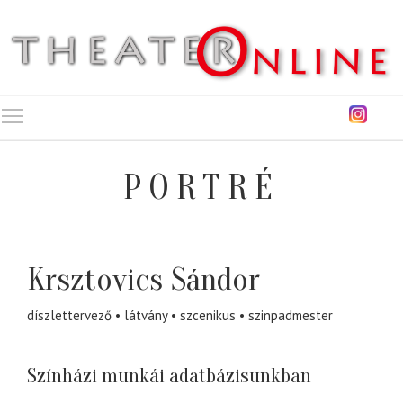
Toggle main menu visibility
PORTRÉ
Krsztovics Sándor
díszlettervező
látvány
szcenikus
szinpadmester
Színházi munkái adatbázisunkban