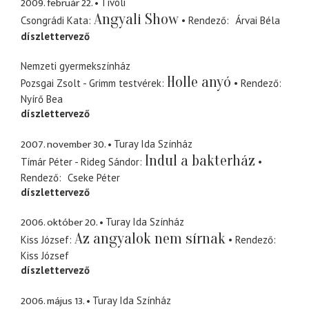
2009. február 22.
Tivoli
Angyali Show
Csongrádi Kata
Rendező
Árvai Béla
díszlettervező
Nemzeti gyermekszínház
Holle anyó
Pozsgai Zsolt - Grimm testvérek
Rendező
Nyírő Bea
díszlettervező
2007. november 30.
Turay Ida Színház
Indul a bakterház
Tímár Péter - Rideg Sándor
Rendező
Cseke Péter
díszlettervező
2006. október 20.
Turay Ida Színház
Az angyalok nem sírnak
Kiss József
Rendező
Kiss József
díszlettervező
2006. május 13.
Turay Ida Színház