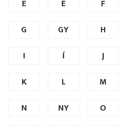
E
É
F
G
GY
H
I
Í
J
K
L
M
N
NY
O