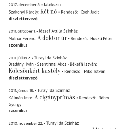
2017. december 8.
Játékszín
Két nő
Szakonyi Károly
Rendező
Cseh Judit
díszlettervező
2011. október 1.
József Attila Színház
A doktor úr
Molnár Ferenc
Rendező
Huszti Péter
szcenikus
2011. július 2.
Turay Ida Színház
Bradányi Iván - Szentirmai Ákos - Békeffi István
Kölcsönkért kastély
Rendező
Mikó István
díszlettervező
2011. június 18.
Turay Ida Színház
A cigányprímás
Kálmán Imre
Rendező
Böhm
György
szcenikus
2010. november 22.
Turay Ida Színház