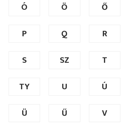
Ó
Ö
Ő
P
Q
R
S
SZ
T
TY
U
Ú
Ü
Ű
V