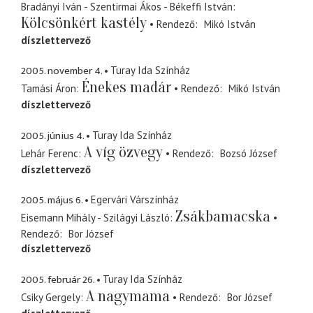
Bradányi Iván - Szentirmai Ákos - Békeffi István
Kölcsönkért kastély
Rendező
Mikó István
díszlettervező
2005. november 4.
Turay Ida Színház
Énekes madár
Tamási Áron
Rendező
Mikó István
díszlettervező
2005. június 4.
Turay Ida Színház
A víg özvegy
Lehár Ferenc
Rendező
Bozsó József
díszlettervező
2005. május 6.
Egervári Várszínház
Zsákbamacska
Eisemann Mihály - Szilágyi László
Rendező
Bor József
díszlettervező
2005. február 26.
Turay Ida Színház
A nagymama
Csiky Gergely
Rendező
Bor József