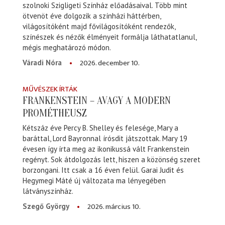
szolnoki Szigligeti Színház előadásaival. Több mint
ötvenöt éve dolgozik a színházi háttérben,
világosítóként majd fővilágosítóként rendezők,
színészek és nézők élményeit formálja láthatatlanul,
mégis meghatározó módon.
2026. december 10.
Váradi Nóra
MŰVÉSZEK ÍRTÁK
FRANKENSTEIN – AVAGY A MODERN
PROMÉTHEUSZ
Kétszáz éve Percy B. Shelley és felesége, Mary a
baráttal, Lord Bayronnal írósdit játszottak. Mary 19
évesen így írta meg az ikonikussá vált Frankenstein
regényt. Sok átdolgozás lett, hiszen a közönség szeret
borzongani. Itt csak a 16 éven felül. Garai Judit és
Hegymegi Máté új változata ma lényegében
látványszínház.
2026. március 10.
Szegő György