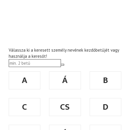
Válassza ki a keresett személy nevének kezdőbetűjét vagy
használja a keresőt!
A
Á
B
C
CS
D