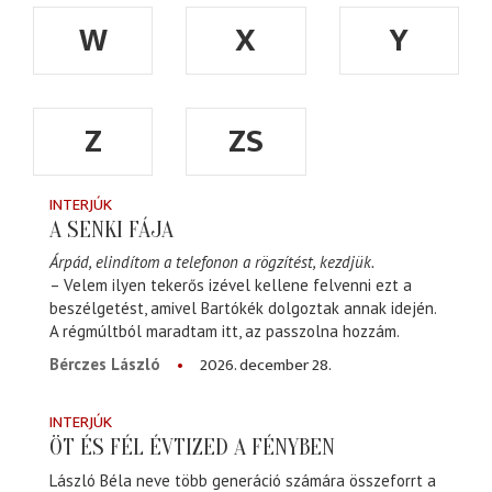
W
X
Y
Z
ZS
INTERJÚK
A SENKI FÁJA
Árpád, elindítom a telefonon a rögzítést, kezdjük.
– Velem ilyen tekerős izével kellene felvenni ezt a
beszélgetést, amivel Bartókék dolgoztak annak idején.
A régmúltból maradtam itt, az passzolna hozzám.
2026. december 28.
Bérczes László
INTERJÚK
ÖT ÉS FÉL ÉVTIZED A FÉNYBEN
László Béla neve több generáció számára összeforrt a