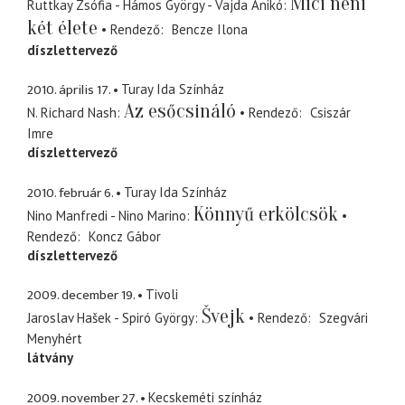
Mici néni
Ruttkay Zsófia - Hámos György - Vajda Anikó
két élete
Rendező
Bencze Ilona
díszlettervező
2010. április 17.
Turay Ida Színház
Az esőcsináló
N. Richard Nash
Rendező
Csiszár
Imre
díszlettervező
2010. február 6.
Turay Ida Színház
Könnyű erkölcsök
Nino Manfredi - Nino Marino
Rendező
Koncz Gábor
díszlettervező
2009. december 19.
Tivoli
Švejk
Jaroslav Hašek - Spiró György
Rendező
Szegvári
Menyhért
látvány
2009. november 27.
Kecskeméti színház