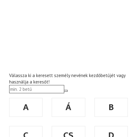
Válassza ki a keresett személy nevének kezdőbetűjét vagy
használja a keresőt!
A
Á
B
C
CS
D