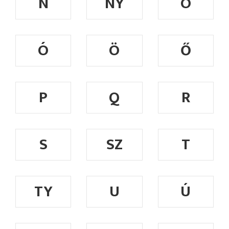
N
NY
O
Ó
Ö
Ő
P
Q
R
S
SZ
T
TY
U
Ú