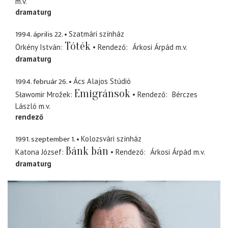
m.v.
dramaturg
1994. április 22.
Szatmári színház
Tóték
Örkény István
Rendező
Árkosi Árpád
m.v.
dramaturg
1994. február 26.
Ács Alajos Stúdió
Emigránsok
Sławomir Mrožek
Rendező
Bérczes
László
m.v.
rendező
1991. szeptember 1.
Kolozsvári színház
Bánk bán
Katona József
Rendező
Árkosi Árpád
m.v.
dramaturg