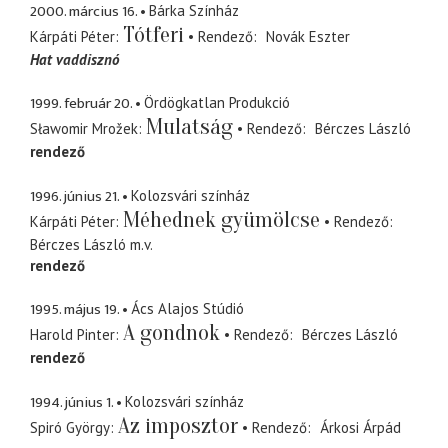
2000. március 16.
Bárka Színház
Tótferi
Kárpáti Péter
Rendező
Novák Eszter
Hat vaddisznó
1999. február 20.
Ördögkatlan Produkció
Mulatság
Sławomir Mrožek
Rendező
Bérczes László
rendező
1996. június 21.
Kolozsvári színház
Méhednek gyümölcse
Kárpáti Péter
Rendező
Bérczes László
m.v.
rendező
1995. május 19.
Ács Alajos Stúdió
A gondnok
Harold Pinter
Rendező
Bérczes László
rendező
1994. június 1.
Kolozsvári színház
Az imposztor
Spiró György
Rendező
Árkosi Árpád