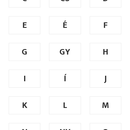
E
É
F
G
GY
H
I
Í
J
K
L
M