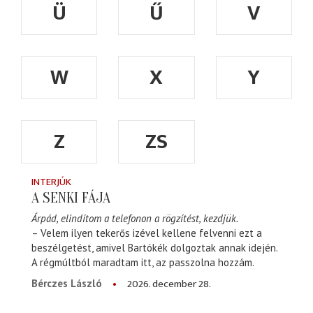
Ü
Ű
V
W
X
Y
Z
ZS
INTERJÚK
A SENKI FÁJA
Árpád, elindítom a telefonon a rögzítést, kezdjük.
– Velem ilyen tekerős izével kellene felvenni ezt a
beszélgetést, amivel Bartókék dolgoztak annak idején.
A régmúltból maradtam itt, az passzolna hozzám.
2026. december 28.
Bérczes László