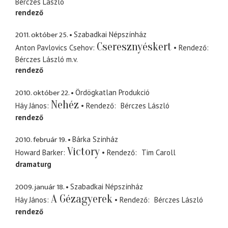
Bérczes László
rendező
2011. október 25.
Szabadkai Népszínház
Cseresznyéskert
Anton Pavlovics Csehov
Rendező
Bérczes László
m.v.
rendező
2010. október 22.
Ördögkatlan Produkció
Nehéz
Háy János
Rendező
Bérczes László
rendező
2010. február 19.
Bárka Színház
Victory
Howard Barker
Rendező
Tim Caroll
dramaturg
2009. január 18.
Szabadkai Népszínház
A Gézagyerek
Háy János
Rendező
Bérczes László
rendező