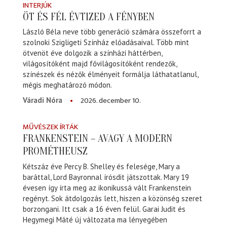
INTERJÚK
ÖT ÉS FÉL ÉVTIZED A FÉNYBEN
László Béla neve több generáció számára összeforrt a
szolnoki Szigligeti Színház előadásaival. Több mint
ötvenöt éve dolgozik a színházi háttérben,
világosítóként majd fővilágosítóként rendezők,
színészek és nézők élményeit formálja láthatatlanul,
mégis meghatározó módon.
2026. december 10.
Váradi Nóra
MŰVÉSZEK ÍRTÁK
FRANKENSTEIN – AVAGY A MODERN
PROMÉTHEUSZ
Kétszáz éve Percy B. Shelley és felesége, Mary a
baráttal, Lord Bayronnal írósdit játszottak. Mary 19
évesen így írta meg az ikonikussá vált Frankenstein
regényt. Sok átdolgozás lett, hiszen a közönség szeret
borzongani. Itt csak a 16 éven felül. Garai Judit és
Hegymegi Máté új változata ma lényegében