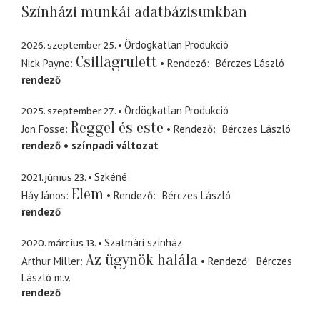
Színházi munkái adatbázisunkban
2026. szeptember 25.
Ördögkatlan Produkció
Csillagrulett
Nick Payne
Rendező
Bérczes László
rendező
2025. szeptember 27.
Ördögkatlan Produkció
Reggel és este
Jon Fosse
Rendező
Bérczes László
rendező
színpadi változat
2021. június 23.
Szkéné
Elem
Háy János
Rendező
Bérczes László
rendező
2020. március 13.
Szatmári színház
Az ügynök halála
Arthur Miller
Rendező
Bérczes
László
m.v.
rendező