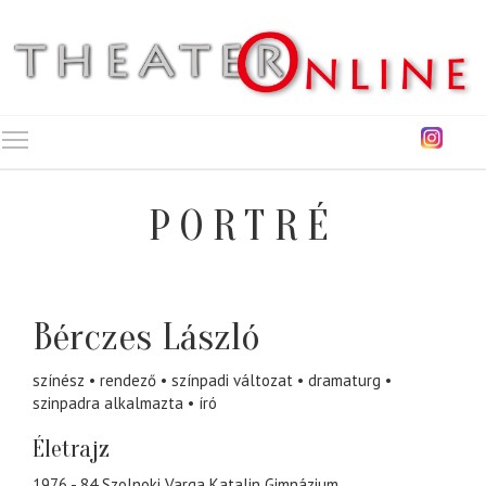
Toggle main menu visibility
PORTRÉ
Bérczes László
színész
rendező
színpadi változat
dramaturg
szinpadra alkalmazta
író
Életrajz
1976 - 84 Szolnoki Varga Katalin Gimnázium