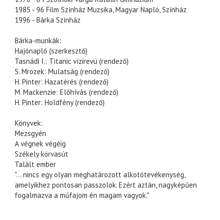
1985 - 96 Film Színház Muzsika, Magyar Napló, Színház
1996 - Bárka Színház
Bárka-munkák:
Hajónapló (szerkesztő)
Tasnádi I.: Titanic vízirevü (rendező)
S. Mrozek: Mulatság (rendező)
H. Pinter: Hazatérés (rendező)
M. Mackenzie: Előhívás (rendező)
H. Pinter: Holdfény (rendező)
Könyvek:
Mezsgyén
A végnek végéig
Székely körvasút
Talált ember
"... nincs egy olyan meghatározott alkotótevékenység,
amelyikhez pontosan passzolok. Ezért aztán, nagyképűen
fogalmazva a műfajom én magam vagyok."