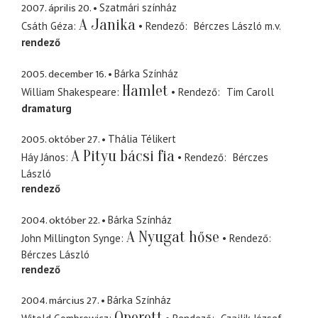
2007. április 20.
Szatmári színház
A Janika
Csáth Géza
Rendező
Bérczes László
m.v.
rendező
2005. december 16.
Bárka Színház
Hamlet
William Shakespeare
Rendező
Tim Caroll
dramaturg
2005. október 27.
Thália Télikert
A Pityu bácsi fia
Háy János
Rendező
Bérczes
László
rendező
2004. október 22.
Bárka Színház
A Nyugat hőse
John Millington Synge
Rendező
Bérczes László
rendező
2004. március 27.
Bárka Színház
Operett