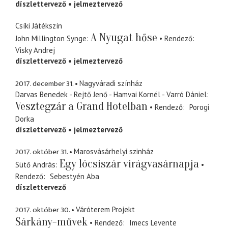
díszlettervező
jelmeztervező
Csíki Játékszín
A Nyugat hőse
John Millington Synge
Rendező
Visky Andrej
díszlettervező
jelmeztervező
2017. december 31.
Nagyváradi színház
Darvas Benedek - Rejtő Jenő - Hamvai Kornél - Varró Dániel
Vesztegzár a Grand Hotelban
Rendező
Porogi
Dorka
díszlettervező
jelmeztervező
2017. október 31.
Marosvásárhelyi szinház
Egy lócsiszár virágvasárnapja
Sütő András
Rendező
Sebestyén Aba
díszlettervező
2017. október 30.
Váróterem Projekt
Sárkány-művek
Rendező
Imecs Levente