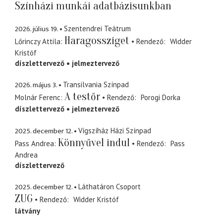
Színházi munkái adatbázisunkban
2026. július 19.
Szentendrei Teátrum
Haragossziget
Lőrinczy Attila
Rendező
Widder
Kristóf
díszlettervező
jelmeztervező
2026. május 3.
Transilvania Színpad
A testőr
Molnár Ferenc
Rendező
Porogi Dorka
díszlettervező
jelmeztervező
2025. december 12.
Vígszíház Házi Színpad
Könnyűvel indul
Pass Andrea
Rendező
Pass
Andrea
díszlettervező
2025. december 12.
Láthatáron Csoport
ZUG
Rendező
Widder Kristóf
látvány