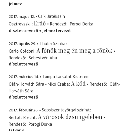
jelmez
2017. május 12.
Csíki Játékszín
Erdő
Osztrovszkij
Rendező
Porogi Dorka
díszlettervező
jelmeztervező
2017. április 29.
Thália Színház
A főnök meg én meg a főnök
Carlo Goldoni
Rendező
Sebestyén Aba
díszlettervező
2017. március 14.
Tompa társulat Kisterem
A köd
Oláh-Horváth Sára - Mikó Csaba
Rendező
Oláh-
Horváth Sára
díszlettervező
2017. február 26.
Sepsiszentgyörgyi színház
A városok dzsungelében
Bertolt Brecht
Rendező
Porogi Dorka
látvány