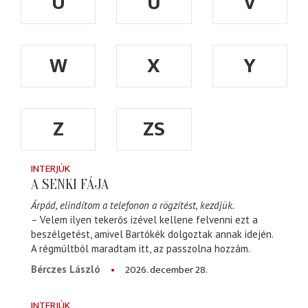
Ü
Ű
V
W
X
Y
Z
ZS
INTERJÚK
A SENKI FÁJA
Árpád, elindítom a telefonon a rögzítést, kezdjük.
– Velem ilyen tekerős izével kellene felvenni ezt a
beszélgetést, amivel Bartókék dolgoztak annak idején.
A régmúltból maradtam itt, az passzolna hozzám.
2026. december 28.
Bérczes László
INTERJÚK