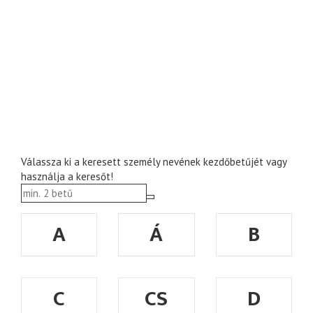
Válassza ki a keresett személy nevének kezdőbetűjét vagy
használja a keresőt!
A
Á
B
C
CS
D