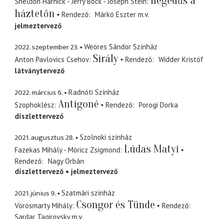
Hegedűs a
Sheldon Harnick - Jerry Bock - Joseph Stein
háztetőn
Rendező
Márkó Eszter
m.v.
jelmeztervező
2022. szeptember 23.
Weöres Sándor Színház
Sirály
Anton Pavlovics Csehov
Rendező
Widder Kristóf
látványtervező
2022. március 6.
Radnóti Színház
Antigoné
Szophoklész
Rendező
Porogi Dorka
díszlettervező
2021. augusztus 28.
Szolnoki színház
Lúdas Matyi
Fazekas Mihály - Móricz Zsigmond
Rendező
Nagy Orbán
díszlettervező
jelmeztervező
2021. június 9.
Szatmári színház
Csongor és Tünde
Vörösmarty Mihály
Rendező
Sardar Tagirovsky
m.v.