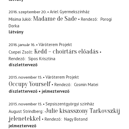
2016. szeptember 20.
Ariel Gyermekszínház
Madame de Sade
Misima Jukió
Rendező
Porogi
Dorka
látvány
2016. január 16.
Váróterem Projekt
Kedd – choirtárs előadás
Csepei Zsolt
Rendező
Sipos Krisztina
díszlettervező
2015. november 15.
Váróterem Projekt
Occupy Yourself
Rendező
Cosmin Matei
díszlettervező
jelmeztervező
2015. november 15.
Sepsiszentgyörgyi színház
Julie kisasszony Tarkovszkij
August Strindberg
jelenetekkel
Rendező
Nagy Botond
jelmeztervező