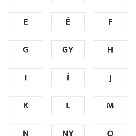
E
É
F
G
GY
H
I
Í
J
K
L
M
N
NY
O