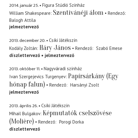
2014. január 25.
Figura Stúdió Színház
Szentivánéji álom
William Shakespeare
Rendező
Balogh Attila
jelmeztervező
2013. december 20.
Csíki Játékszín
Háry János
Kodály Zoltán
Rendező
Szabó Emese
díszlettervező
jelmeztervező
2013. október 11.
Nagyváradi színház
Papírsárkány (Egy
Ivan Szergejevics Turgenyev
hónap falun)
Rendező
Harsányi Zsolt
jelmeztervező
2013. április 26.
Csíki Játékszín
Képmutatók cselszövése
Mihail Bulgakov
(Molière)
Rendező
Porogi Dorka
díszlettervező