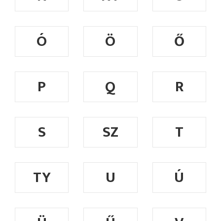
Ó
Ö
Ő
P
Q
R
S
SZ
T
TY
U
Ú