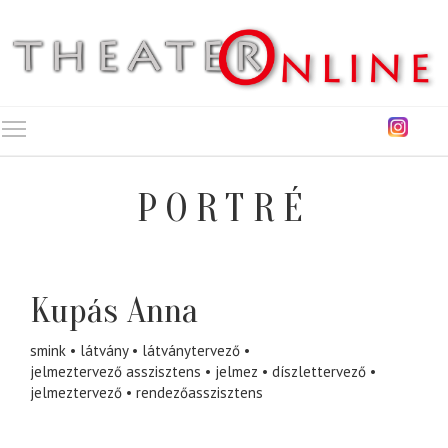
Toggle main menu visibility
PORTRÉ
Kupás Anna
smink
látvány
látványtervező
jelmeztervező asszisztens
jelmez
díszlettervező
jelmeztervező
rendezőasszisztens