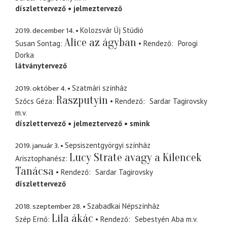
díszlettervező
jelmeztervező
2019. december 14.
Kolozsvár Új Stúdió
Alice az ágyban
Susan Sontag
Rendező
Porogi
Dorka
látványtervező
2019. október 4.
Szatmári színház
Raszputyin
Szőcs Géza
Rendező
Sardar Tagirovsky
m.v.
díszlettervező
jelmeztervező
smink
2019. január 3.
Sepsiszentgyörgyi színház
Lucy Strate avagy a Kilencek
Arisztophanész
Tanácsa
Rendező
Sardar Tagirovsky
díszlettervező
2018. szeptember 28.
Szabadkai Népszínház
Lila ákác
Szép Ernő
Rendező
Sebestyén Aba
m.v.