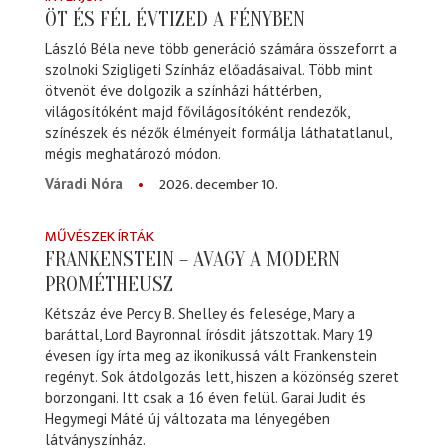
ÖT ÉS FÉL ÉVTIZED A FÉNYBEN
László Béla neve több generáció számára összeforrt a
szolnoki Szigligeti Színház előadásaival. Több mint
ötvenöt éve dolgozik a színházi háttérben,
világosítóként majd fővilágosítóként rendezők,
színészek és nézők élményeit formálja láthatatlanul,
mégis meghatározó módon.
2026. december 10.
Váradi Nóra
MŰVÉSZEK ÍRTÁK
FRANKENSTEIN – AVAGY A MODERN
PROMÉTHEUSZ
Kétszáz éve Percy B. Shelley és felesége, Mary a
baráttal, Lord Bayronnal írósdit játszottak. Mary 19
évesen így írta meg az ikonikussá vált Frankenstein
regényt. Sok átdolgozás lett, hiszen a közönség szeret
borzongani. Itt csak a 16 éven felül. Garai Judit és
Hegymegi Máté új változata ma lényegében
látványszínház.