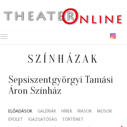
Toggle main menu visibility
SZÍNHÁZAK
Sepsiszentgyörgyi Tamási
Áron Színház
ELŐADÁSOK
GALÉRIÁK
HÍREK
ÍRÁSOK
MŰSOR
ÉPÜLET
IGAZGATÓSÁG
TÖRTÉNET