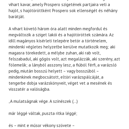
vihart kavar, amely Prospero szigetének partjaira veti a
hajót, s hajótöröttként Prospero sok ellenségét és néhány
barátját.
A vihart követő három óra alatt minden megfordul és
megváltozik a sziget lakói és a hajótöröttek számára. Az
idill magányos kísérleti telepére betör a történelem,
mindenki végletes helyzetbe kerülve mutatkozik meg; aki
magasra törekedett, a mélybe zuhan, aki rab volt,
felszabadul, aki gőgös volt, azt megalázzák, aki szerény, azt
fölemelik; a lányból asszony lesz, a fiúból férfi, a varázsló
pedig, miután bosszú helyett – vagy bosszúból –
mindenkinek megbocsátott, eltöri varázspálcáját, a
tengerbe dobja varázskönyveit, véget vet a mesének és
visszatér a valóságba.
„A mulatságnak vége. A színészek (…)
már léggé váltak, puszta ritka léggé;
és – mint e műsor vékony szövete –