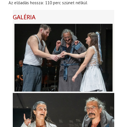
Az előadás hossza: 110 perc szünet nélkül
GALÉRIA