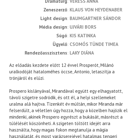
dramaturg
VERESS ANNA
zeneszerző
KLAUS VON HEYDENABER
light design
BAUMGARTNER SÁNDOR
média design
UJVÁRI BORS
súgó
KIS KATINKA
ügyelő
CSOMÓS TÜNDE TIMEA
rendezőasszisztens
LAKY DIÁNA
Az előadás kezdete előtt 12 évvel Prosperót, Milánó
uralkodóját hataloméhes öccse, Antonio, letaszítja a
trónjáról és elűzi.
Prospero kislányával, Mirandával együtt egy elhagyatott,
távoli szigetre sodródik, és ott él, a helyi szellemeket
uralma alá hajtva. Tizenkét év múltán, mikor Miranda már
felserdült, a véletlen úgy hozza, hogy a közelben hajózik el
mindenki, akinek Prospero egyrészt a bukását, másrészt a
túlélését köszönheti. A szigeten töltött idejét arra
használta, hogy magas fokon megtanulja a mágia
használatát, és most varázserejével hatalmas tengeri