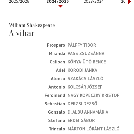
2025/2026
2024/2025
2023/2024
2022/
William Shakespeare
A vihar
Prospero
PÁLFFY TIBOR
Miranda
VASS ZSUZSÁNNA
Caliban
KÓNYA-ÜTŐ BENCE
Ariel
KORODI JANKA
Alonso
SZAKÁCS LÁSZLÓ
Antonio
KOLCSÁR JÓZSEF
Ferdinand
NAGY KOPECZKY KRISTÓF
Sebastian
DERZSI DEZSŐ
Gonzalo
D. ALBU ANNAMÁRIA
Stefano
ERDEI GÁBOR
Trinculo
MÁRTON LÓRÁNT LÁSZLÓ