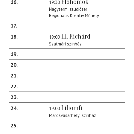
Élőhomok
16
19:30
Nagytermi stúdiótér
Regionális Kreatív Műhely
17
III. Richárd
18
19:00
Szatmári színház
19
20
21
22
23
Liliomfi
24
19:00
Marosvásárhelyi szinház
25