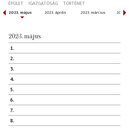
ÉPÜLET
IGAZGATÓSÁG
TÖRTÉNET
2023. május
2023. április
2023. március
2023. 
2023. május
1
2
3
4
5
6
7
8