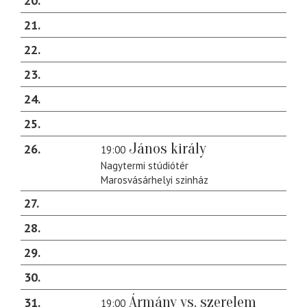
20
21
22
23
24
25
János király
26
19:00
Nagytermi stúdiótér
Marosvásárhelyi szinház
27
28
29
30
Ármány vs. szerelem
31
19:00