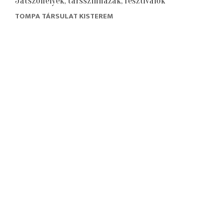
Játszóhelyek, társszínházak, fesztiválok
TOMPA TÁRSULAT KISTEREM