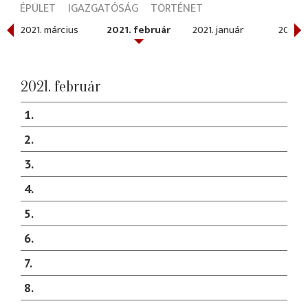
ÉPÜLET
IGAZGATÓSÁG
TÖRTÉNET
2021. március
2021. február
2021. január
2020.
2021. február
1
2
3
4
5
6
7
8