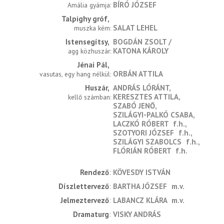
BÍRÓ JÓZSEF
Amália gyámja
Talpighy gróf
SALAT LEHEL
muszka kém
Istensegítsy
BOGDÁN ZSOLT
KATONA KÁROLY
agg közhuszár
Jénai Pál
ORBÁN ATTILA
vasutas, egy hang nélkül
Huszár
ANDRÁS LÓRÁNT
KERESZTES ATTILA
kellő számban
SZABÓ JENŐ
SZILÁGYI-PALKÓ CSABA
LACZKÓ RÓBERT
f.h.
SZOTYORI JÓZSEF
f.h.
SZILÁGYI SZABOLCS
f.h.
FLÓRIÁN RÓBERT
f.h.
rendező
KÖVESDY ISTVÁN
díszlettervező
BARTHA JÓZSEF
m.v.
jelmeztervező
LABANCZ KLÁRA
m.v.
dramaturg
VISKY ANDRÁS