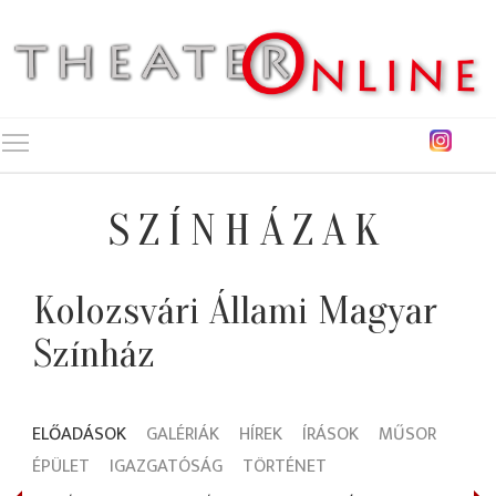
Toggle main menu visibility
SZÍNHÁZAK
Kolozsvári Állami Magyar
Színház
ELŐADÁSOK
GALÉRIÁK
HÍREK
ÍRÁSOK
MŰSOR
ÉPÜLET
IGAZGATÓSÁG
TÖRTÉNET