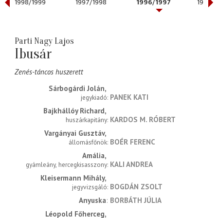
1998/1999
1997/1998
1996/1997
1995/1
Parti Nagy Lajos
Ibusár
Zenés-táncos huszerett
Sárbogárdi Jolán
PANEK KATI
jegykiadó
Bajkhállóy Richard
KARDOS M. RÓBERT
huszárkapitány
Vargányai Gusztáv
BOÉR FERENC
állomásfőnök
Amália
KALI ANDREA
gyámleány, hercegkisasszony
Kleisermann Mihály
BOGDÁN ZSOLT
jegyvizsgáló
Anyuska
BORBÁTH JÚLIA
Léopold Főherceg