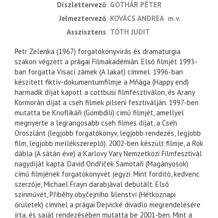
díszlettervező
GOTHÁR PÉTER
jelmeztervező
KOVÁCS ANDREA
m.v.
asszisztens
TÓTH JUDIT
Petr Zelenka (1967) forgatókönyvírás és dramaturgia
szakon végzett a prágai Filmakadémián. Első filmjét 1993-
ban forgatta Visací zámek (A lakat) címmel. 1996-ban
készített fiktív-dokumentumfilmje a Mňága (Happy end)
harmadik díjat kapott a cottbusi filmfesztiválon, és Arany
Kormorán díjat a cseh filmek pilseni fesztiválján. 1997-ben
mutatta be Knoflíkáři (Gombdili) című filmjét, amellyel
megnyerte a legrangosabb cseh filmes díjat, a Cseh
Oroszlánt (legjobb forgatókönyv, legjobb rendezés, legjobb
film, legjobb mellékszereplő). 2002-ben készült filmje, a Rok
dábla (A sátán éve) a Karlovy Vary Nemzetközi Filmfesztivál
nagydíját kapta. David Ondříček Samotaři (Magányosok)
című filmjének forgatókönyvét jegyzi. Mint fordító, kedvenc
szerzője, Michael Frayn darabjával debütált. Első
színművét, Příběhy obyčejního šilenství (Hétköznapi
őrületek) címmel a prágai Dejvické divadlo megrendelésére
írta, és saját rendezésében mutatta be 2001-ben. Mint a