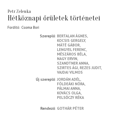
Petr Zelenka
Hétköznapi őrületek történetei
Fordító
Csoma Bori
Szereplő
BERTALAN ÁGNES
KOCSIS GERGELY
MÁTÉ GÁBOR
LENGYEL FERENC
MÉSZÁROS BÉLA
NAGY ERVIN
SZANDTNER ANNA
SZIRTES ÁGI
REZES JUDIT
VAJDAI VILMOS
Új szereplő
JORDÁN ADÉL
FÖLDEÁKI NÓRA
PÁLMAI ANNA
KOVÁCS OLGA
PELSŐCZY RÉKA
rendező
GOTHÁR PÉTER