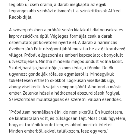
legjobb új cseh dráma, a darab megkapta az egyik
legrangosabb színházi elismerést, a színikritikusok Alfred
Radok-díját.
A szöveg részben a próbák során kialakult dialógusokra és
improvizációkra épül. Végleges formáját csak a darab
ősbemutatóját követően nyerte el. A darab a harmincas
éveiben járó Petr nézőpontjából mutatja be az őt körülvevő
világot. Próbál eligazodni az emberi kapcsolatok bonyolult
útvesztőjében. Mintha mindenki megbolondult volna kicsit.
Szülei, barátja, barátnője, szomszédai, a főnöke. De ők
ugyanezt gondolják róla, és egymásról is. Mindegyikük
tökéletesen érthető okokból, logikusan viselkedik úgy,
ahogy viselkedik. A saját szempontjából. A bolond a másik
ember. Zelenka hősei a hétköznapi abszurditások foglyai.
Szívszorítóan mulatságosak és szeretni valóan esendőek.
“Próbáltam normálisan élni, de nem sikerült. Én küzdöttem,
de kilátástalan volt, és túlságosan fájt. Most csak figyelem,
hogy mi történik körülöttem, és abból merítek ihletet.
Minden emberből, akivel találkozom, lesz egy vers.”