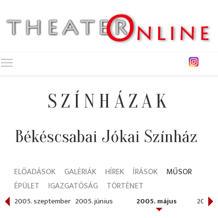
Toggle main menu visibility
SZÍNHÁZAK
Békéscsabai Jókai Színház
ELŐADÁSOK
GALÉRIÁK
HÍREK
ÍRÁSOK
MŰSOR
ÉPÜLET
IGAZGATÓSÁG
TÖRTÉNET
2005. szeptember
2005. június
2005. május
2005. á