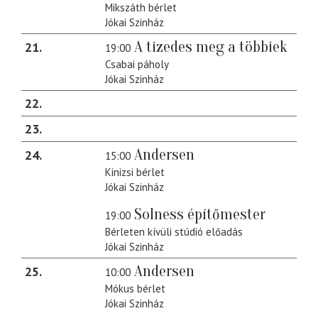
Mikszáth bérlet
Jókai Szinház
A tizedes meg a többiek
21
19:00
Csabai páholy
Jókai Szinház
22
23
Andersen
24
15:00
Kinizsi bérlet
Jókai Szinház
Solness építőmester
19:00
Bérleten kívüli stúdió előadás
Jókai Szinház
Andersen
25
10:00
Mókus bérlet
Jókai Szinház