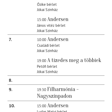
Őzike bérlet
Jókai Szinház
Andersen
15:00
János vitéz bérlet
Jókai Szinház
Andersen
7
10:00
Családi bérlet
Jókai Szinház
A tizedes meg a többiek
19:00
Petőfi bérlet
Jókai Szinház
8
Filharmónia -
9
19:30
Nagyszínpadon
Andersen
10
15:00
Ludas Matyi bérlet