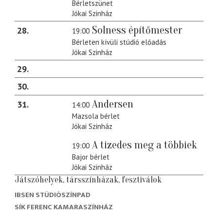
Bérletszünet
Jókai Szinház
Solness építőmester
28
19:00
Bérleten kívüli stúdió előadás
Jókai Szinház
29
30
Andersen
31
14:00
Mazsola bérlet
Jókai Szinház
A tizedes meg a többiek
19:00
Bajor bérlet
Jókai Szinház
Játszóhelyek, társszínházak, fesztiválok
IBSEN STÚDIÓSZÍNPAD
SÍK FERENC KAMARASZÍNHÁZ