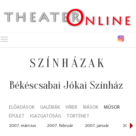
Toggle main menu visibility
SZÍNHÁZAK
Békéscsabai Jókai Színház
ELŐADÁSOK
GALÉRIÁK
HÍREK
ÍRÁSOK
MŰSOR
ÉPÜLET
IGAZGATÓSÁG
TÖRTÉNET
2007. március
2007. február
2007. január
2006.