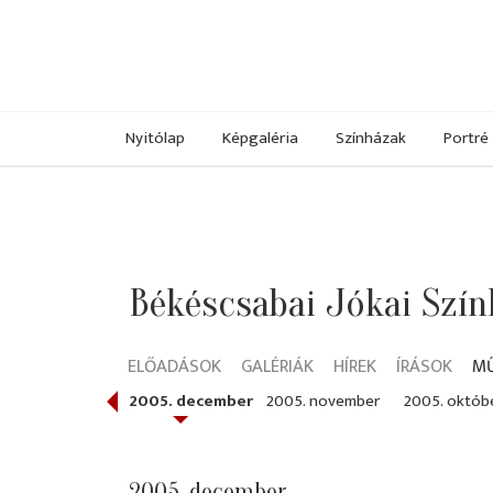
Nyitólap
Képgaléria
Színházak
Portré
Békéscsabai Jókai Szín
ELŐADÁSOK
GALÉRIÁK
HÍREK
ÍRÁSOK
M
006. január
2005. december
2005. november
2005. októb
2005. december