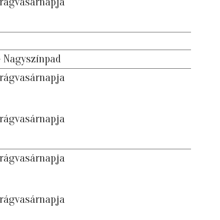
irágvasárnapja
- Nagyszínpad
irágvasárnapja
irágvasárnapja
irágvasárnapja
irágvasárnapja