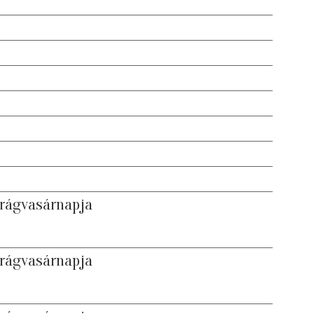
irágvasárnapja
irágvasárnapja