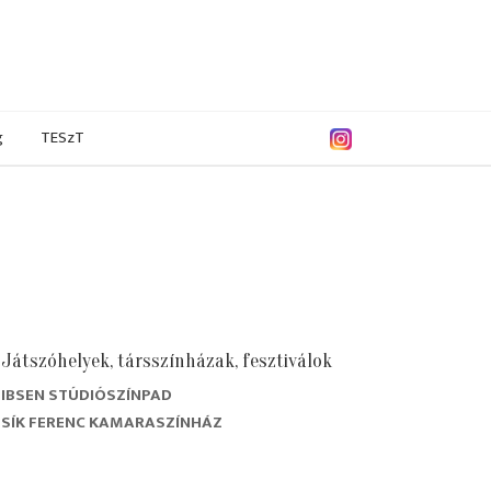
g
TESzT
Játszóhelyek, társszínházak, fesztiválok
IBSEN STÚDIÓSZÍNPAD
. április
2005. március
2005. február
2005. január
SÍK FERENC KAMARASZÍNHÁZ