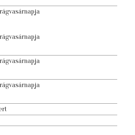
irágvasárnapja
irágvasárnapja
irágvasárnapja
irágvasárnapja
ert