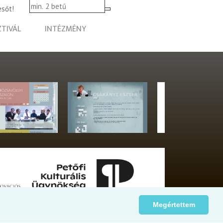
esőt!
ZTIVÁL
INTÉZMÉNY
Megértettem