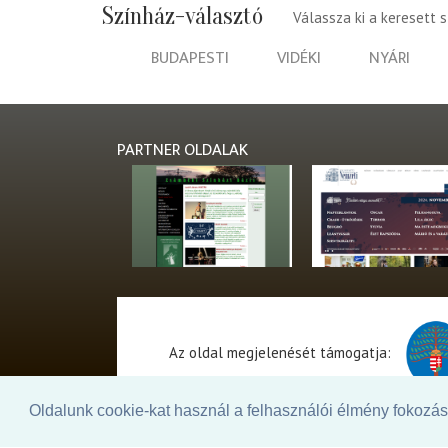
Színház-választó
Válassza ki a keresett 
BUDAPESTI
VIDÉKI
NYÁRI
PARTNER OLDALAK
Az oldal megjelenését támogatja:
Oldalunk cookie-kat használ a felhasználói élmény fokozásá