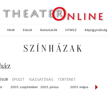
Hírek
Írások
Bemutatók
HTMSZ
Képügynöksé
SZÍNHÁZAK
ház
ŰSOR
ÉPÜLET
IGAZGATÓSÁG
TÖRTÉNET
er
2005. szeptember
2005. június
2005. május
2005