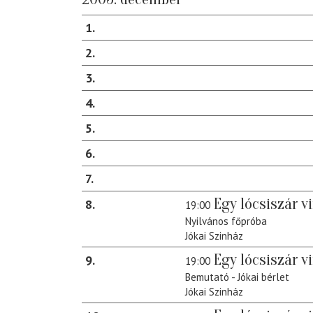
1
2
3
4
5
6
7
Egy lócsiszár v
8
19:00
Nyilvános főpróba
Jókai Szinház
Egy lócsiszár v
9
19:00
Bemutató - Jókai bérlet
Jókai Szinház