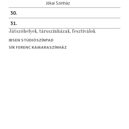
Jókai Szinház
30
31
Játszóhelyek, társszínházak, fesztiválok
IBSEN STÚDIÓSZÍNPAD
SÍK FERENC KAMARASZÍNHÁZ