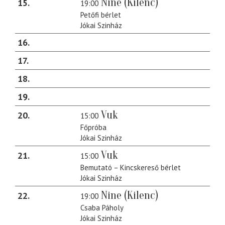
Nine (Kilenc)
15
19:00
Petőfi bérlet
Jókai Szinház
16
17
18
19
Vuk
20
15:00
Főpróba
Jókai Szinház
Vuk
21
15:00
Bemutató – Kincskereső bérlet
Jókai Szinház
Nine (Kilenc)
22
19:00
Csaba Páholy
Jókai Szinház