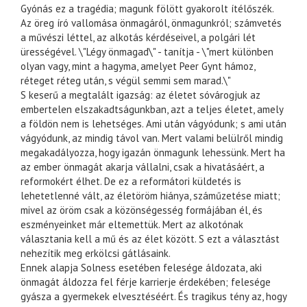
Gyónás ez a tragédia; magunk fölött gyakorolt ítélőszék.
Az öreg író vallomása önmagáról, önmagunkról; számvetés
a művészi léttel, az alkotás kérdéseivel, a polgári lét
ürességével. \"Légy önmagad\" - tanítja - \"mert különben
olyan vagy, mint a hagyma, amelyet Peer Gynt hámoz,
réteget réteg után, s végül semmi sem marad.\"
S keserű a megtalált igazság: az életet sóvárogjuk az
embertelen elszakadtságunkban, azt a teljes életet, amely
a földön nem is lehetséges. Ami után vágyódunk; s ami után
vágyódunk, az mindig távol van. Mert valami belülről mindig
megakadályozza, hogy igazán önmagunk lehessünk. Mert ha
az ember önmagát akarja vállalni, csak a hivatásáért, a
reformokért élhet. De ez a reformátori küldetés is
lehetetlenné vált, az életöröm hiánya, száműzetése miatt;
mivel az öröm csak a közönségesség formájában él, és
eszményeinket már eltemettük. Mert az alkotónak
választania kell a mű és az élet között. S ezt a választást
nehezítik meg erkölcsi gátlásaink.
Ennek alapja Solness esetében felesége áldozata, aki
önmagát áldozza fel férje karrierje érdekében; felesége
gyásza a gyermekek elvesztéséért. És tragikus tény az, hogy