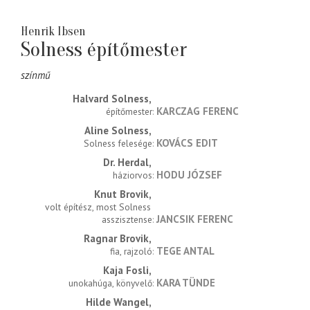
Henrik Ibsen
Solness építőmester
színmű
Halvard Solness
KARCZAG FERENC
építőmester
Aline Solness
KOVÁCS EDIT
Solness felesége
Dr. Herdal
HODU JÓZSEF
háziorvos
Knut Brovik
volt építész, most Solness 
JANCSIK FERENC
asszisztense
Ragnar Brovik
TEGE ANTAL
fia, rajzoló
Kaja Fosli
KARA TÜNDE
unokahúga, könyvelő
Hilde Wangel