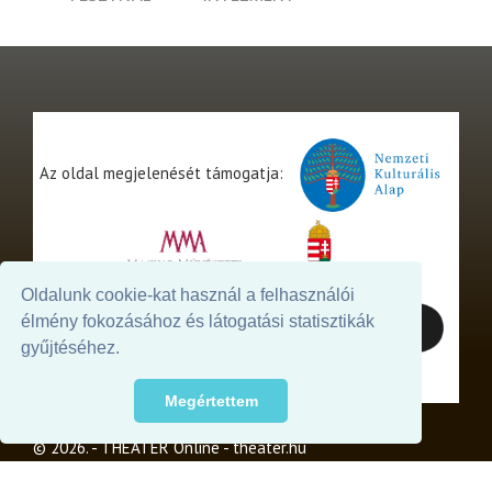
Az oldal megjelenését támogatja:
Oldalunk cookie-kat használ a felhasználói
élmény fokozásához és látogatási statisztikák
gyűjtéséhez.
Megértettem
© 2026. - THEATER Online -
theater.hu