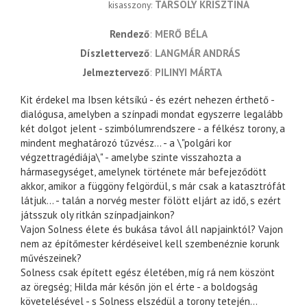
TARSOLY KRISZTINA
kisasszony
rendező
MERŐ BÉLA
díszlettervező
LANGMÁR ANDRÁS
jelmeztervező
PILINYI MÁRTA
Kit érdekel ma Ibsen kétsíkú - és ezért nehezen érthető -
dialógusa, amelyben a színpadi mondat egyszerre legalább
két dolgot jelent - szimbólumrendszere - a félkész torony, a
mindent meghatározó tűzvész... - a \"polgári kor
végzettragédiája\" - amelybe szinte visszahozta a
hármasegységet, amelynek története már befejeződött
akkor, amikor a függöny felgördül, s már csak a katasztrófát
látjuk... - talán a norvég mester fölött eljárt az idő, s ezért
játsszuk oly ritkán színpadjainkon?
Vajon Solness élete és bukása távol áll napjainktól? Vajon
nem az építőmester kérdéseivel kell szembenéznie korunk
művészeinek?
Solness csak épített egész életében, míg rá nem köszönt
az öregség; Hilda már későn jön el érte - a boldogság
követelésével - s Solness elszédül a torony tetején...