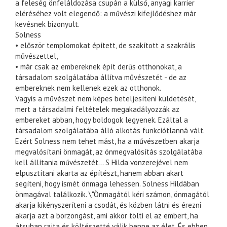
a feleség önfeláldozása csupán a külső, anyagi karrier
eléréséhez volt elegendő: a művészi kifejlődéshez már
kevésnek bizonyult.
Solness
• először templomokat épített, de szakított a szakrális
művészettel,
• már csak az embereknek épít derűs otthonokat, a
társadalom szolgálatába állítva művészetét - de az
embereknek nem kellenek ezek az otthonok.
Vagyis a művészet nem képes beteljesíteni küldetését,
mert a társadalmi feltételek megakadályozzák az
embereket abban, hogy boldogok legyenek. Ezáltal a
társadalom szolgálatába álló alkotás funkciótlanná vált.
Ezért Solness nem tehet mást, ha a művészetben akarja
megvalósítani önmagát, az önmegvalósítás szolgálatába
kell állítania művészetét... S Hilda vonzerejével nem
elpusztítani akarta az építészt, hanem abban akart
segíteni, hogy ismét önmaga lehessen. Solness Hildában
önmagával találkozik. \"Önmagától kéri számon, önmagától
akarja kikényszeríteni a csodát, és közben látni és érezni
akarja azt a borzongást, ami akkor tölti el az embert, ha
átsuhan rajta és költészetté válik benne az élet. És ebben