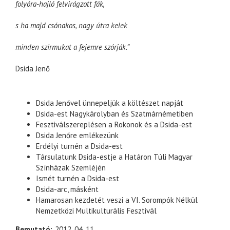
folyóra-hajló felvirágzott fák,
s ha majd csónakos, nagy útra kelek
minden szirmukat a fejemre szórják.”
Dsida Jenő
Dsida Jenővel ünnepeljük a költészet napját
Dsida-est Nagykárolyban és Szatmárnémetiben
Fesztiválszereplésen a Rokonok és a Dsida-est
Dsida Jenőre emlékezünk
Erdélyi turnén a Dsida-est
Társulatunk Dsida-estje a Határon Túli Magyar
Színházak Szemléjén
Ismét turnén a Dsida-est
Dsida-arc, másként
Hamarosan kezdetét veszi a VI. Sorompók Nélkül
Nemzetközi Multikulturális Fesztivál
Bemutató
2012. 04. 11.