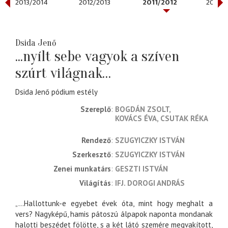
2013/2014
2012/2013
2011/2012
2010/2
Dsida Jenő
...nyílt sebe vagyok a szíven
szúrt világnak…
Dsida Jenő pódium estély
Szereplő
BOGDÁN ZSOLT
KOVÁCS ÉVA
CSUTAK RÉKA
rendező
SZUGYICZKY ISTVÁN
szerkesztő
SZUGYICZKY ISTVÁN
zenei munkatárs
GESZTI ISTVÁN
világítás
IFJ. DOROGI ANDRÁS
„…Hallottunk-e egyebet évek óta, mint hogy meghalt a
vers? Nagyképű, hamis pátoszú álpapok naponta mondanak
halotti beszédet fölötte, s a két látó szemére megvakított,