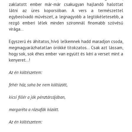
zaklatott ember már-már csakugyan hajlandó halottat
látni az üres koporsóban. A vers a természettel
egybeolvadó művészet, a legnagyobb a legtökéletesebb, a
rezgő emberi lélek minden sziromnál finomabb szövésű
virága…
Egyszerű és áhítatos, hívő lelkemnek hadd maradjon csoda,
megmagyarázhatatlan örökké titokzatos… Csak azt lássam,
hogy sok, sok éhes ember van együtt és kéri a verset mint a
kenyeret…!
Az én költészetem:
fehér ház, soha be nem költözött,
kicsi fillér a jók pénztárcájában,
margaréta a rózsafák között.
Az én költészetem: