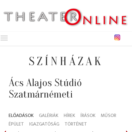
Toggle main menu visibility
SZÍNHÁZAK
Ács Alajos Stúdió
Szatmárnémeti
ELŐADÁSOK
GALÉRIÁK
HÍREK
ÍRÁSOK
MŰSOR
ÉPÜLET
IGAZGATÓSÁG
TÖRTÉNET