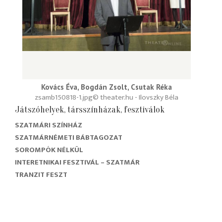
Kovács Éva, Bogdán Zsolt, Csutak Réka
zsamb150818-1.jpg
© theater.hu - Ilovszky Béla
Játszóhelyek, társszínházak, fesztiválok
SZATMÁRI SZÍNHÁZ
SZATMÁRNÉMETI BÁBTAGOZAT
SOROMPÓK NÉLKÜL
INTERETNIKAI FESZTIVÁL – SZATMÁR
TRANZIT FESZT