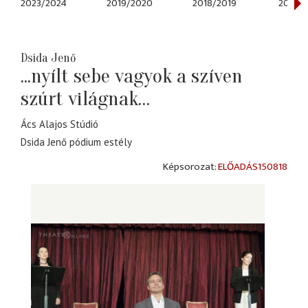
2023/2024
2019/2020
2018/2019
2017/2
Dsida Jenő
...nyílt sebe vagyok a szíven
szúrt világnak…
Ács Alajos Stúdió
Dsida Jenő pódium estély
ELŐADÁS150818