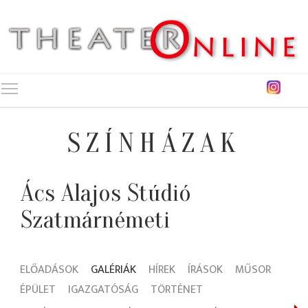
Toggle main menu visibility
SZÍNHÁZAK
Ács Alajos Stúdió
Szatmárnémeti
ELŐADÁSOK
GALÉRIÁK
HÍREK
ÍRÁSOK
MŰSOR
ÉPÜLET
IGAZGATÓSÁG
TÖRTÉNET