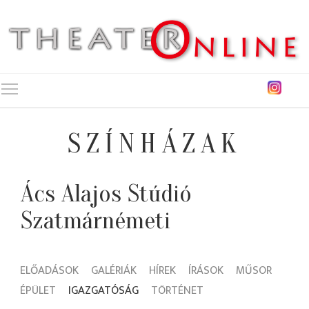
Toggle main menu visibility
SZÍNHÁZAK
Ács Alajos Stúdió
Szatmárnémeti
ELŐADÁSOK
GALÉRIÁK
HÍREK
ÍRÁSOK
MŰSOR
ÉPÜLET
IGAZGATÓSÁG
TÖRTÉNET