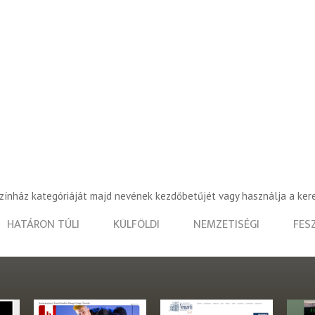
színház kategóriáját majd nevének kezdőbetűjét vagy használja a ker
HATÁRON TÚLI
KÜLFÖLDI
NEMZETISÉGI
FES