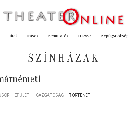
Hírek
Írások
Bemutatók
HTMSZ
Képügynöksé
SZÍNHÁZAK
tmárnémeti
ŰSOR
ÉPÜLET
IGAZGATÓSÁG
TÖRTÉNET