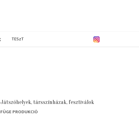
g
TESzT
Játszóhelyek, társszínházak, fesztiválok
FÜGE PRODUKCIÓ
/2018
2016/2017
2015/2016
2014/2015