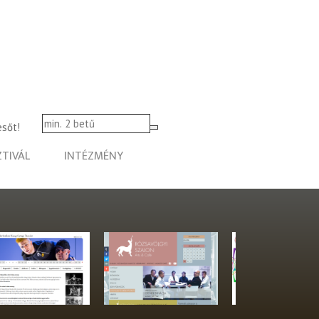
esőt!
ZTIVÁL
INTÉZMÉNY