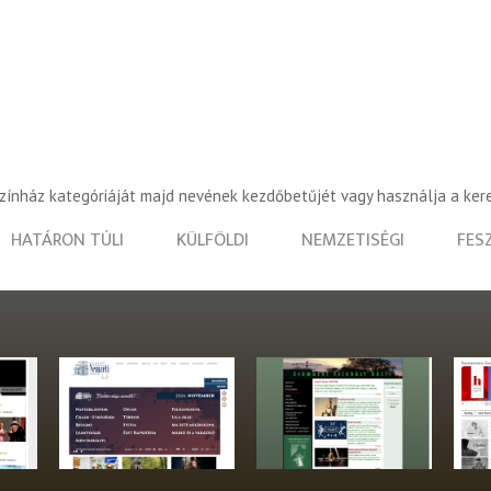
színház kategóriáját majd nevének kezdőbetűjét vagy használja a ker
HATÁRON TÚLI
KÜLFÖLDI
NEMZETISÉGI
FES