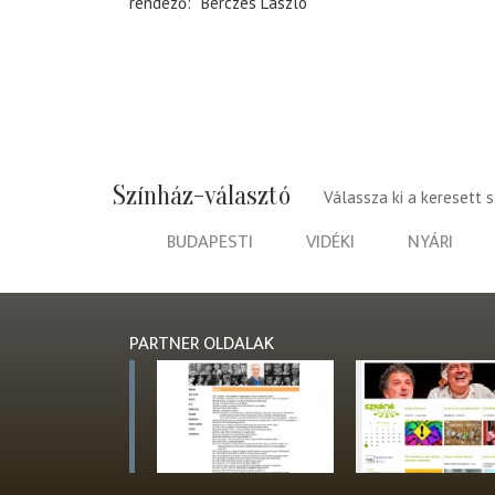
rendező
Bérczes László
Színház-választó
Válassza ki a keresett 
BUDAPESTI
VIDÉKI
NYÁRI
PARTNER OLDALAK