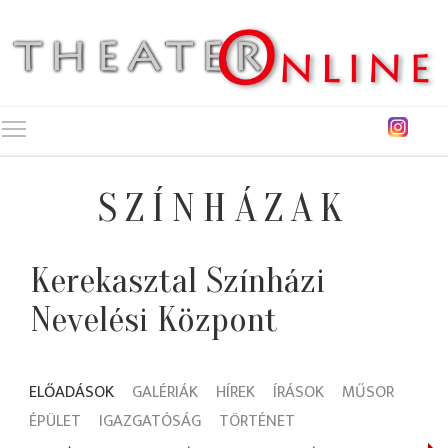
Toggle main menu visibility
SZÍNHÁZAK
Kerekasztal Színházi
Nevelési Központ
ELŐADÁSOK
GALÉRIÁK
HÍREK
ÍRÁSOK
MŰSOR
ÉPÜLET
IGAZGATÓSÁG
TÖRTÉNET