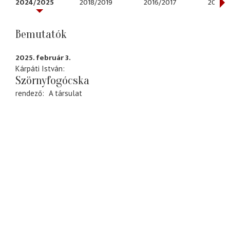
2024/2025
2018/2019
2016/2017
2015/2
Bemutatók
2025. február 3.
Kárpáti István
Szörnyfogócska
rendező
A társulat