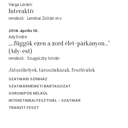
Varga Lóránt
Interaktív
rendező
Lendvai Zoltán
m.v.
2014. április 10.
Ady Endre
„...függök ezen a zord élet-párkányon...”
(Ady-est)
rendező
Szugyiczky István
Játszóhelyek, társszínházak, fesztiválok
SZATMÁRI SZÍNHÁZ
SZATMÁRNÉMETI BÁBTAGOZAT
SOROMPÓK NÉLKÜL
INTERETNIKAI FESZTIVÁL – SZATMÁR
TRANZIT FESZT