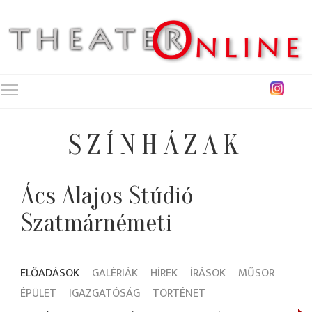
Toggle main menu visibility
SZÍNHÁZAK
Ács Alajos Stúdió
Szatmárnémeti
ELŐADÁSOK
GALÉRIÁK
HÍREK
ÍRÁSOK
MŰSOR
ÉPÜLET
IGAZGATÓSÁG
TÖRTÉNET