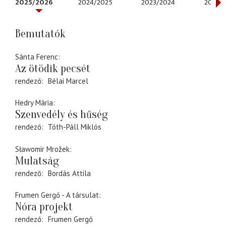
2025/2026
2024/2025
2023/2024
2022/
Bemutatók
Sánta Ferenc
Az ötödik pecsét
rendező
Bélai Marcel
Hedry Mária
Szenvedély és hűség
rendező
Tóth-Páll Miklós
Sławomir Mrožek
Mulatság
rendező
Bordás Attila
Frumen Gergő - A társulat
Nóra projekt
rendező
Frumen Gergő