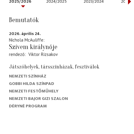
2025/2026
2024/2025
2023/2024
2022/
Bemutatók
2026. április 24.
Nichola McAuliffe
Szívem királynője
rendező
Viktor Rizsakov
Játszóhelyek, társszínházak, fesztiválok
NEMZETI SZÍNHÁZ
GOBBI HILDA SZÍNPAD
NEMZETI FESTŐMŰHELY
NEMZETI BAJOR GIZI SZALON
DÉRYNÉ PROGRAM