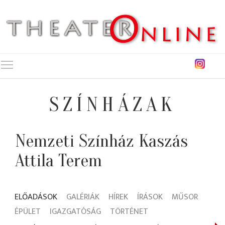
Toggle main menu visibility
SZÍNHÁZAK
Nemzeti Színház Kaszás
Attila Terem
ELŐADÁSOK
GALÉRIÁK
HÍREK
ÍRÁSOK
MŰSOR
ÉPÜLET
IGAZGATÓSÁG
TÖRTÉNET