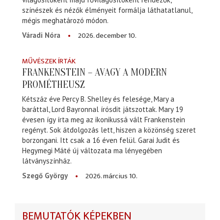
színészek és nézők élményeit formálja láthatatlanul,
mégis meghatározó módon.
2026. december 10.
Váradi Nóra
MŰVÉSZEK ÍRTÁK
FRANKENSTEIN – AVAGY A MODERN
PROMÉTHEUSZ
Kétszáz éve Percy B. Shelley és felesége, Mary a
baráttal, Lord Bayronnal írósdit játszottak. Mary 19
évesen így írta meg az ikonikussá vált Frankenstein
regényt. Sok átdolgozás lett, hiszen a közönség szeret
borzongani. Itt csak a 16 éven felül. Garai Judit és
Hegymegi Máté új változata ma lényegében
látványszínház.
2026. március 10.
Szegő György
BEMUTATÓK KÉPEKBEN