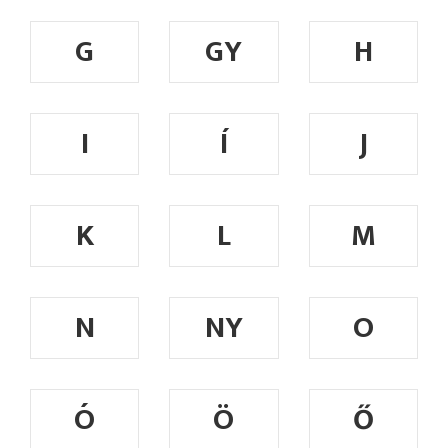
G
GY
H
I
Í
J
K
L
M
N
NY
O
Ó
Ö
Ő