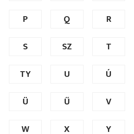
P
Q
R
S
SZ
T
TY
U
Ú
Ü
Ű
V
W
X
Y