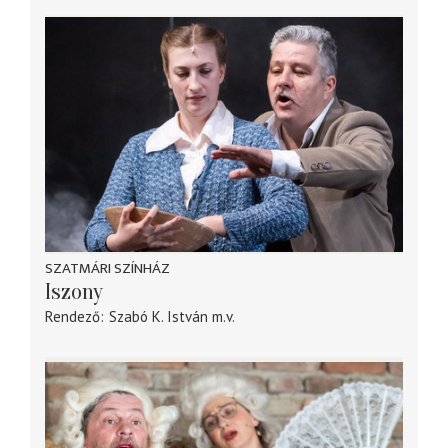
SZATMÁRI SZÍNHÁZ
Iszony
Rendező
Szabó K. István
m.v.