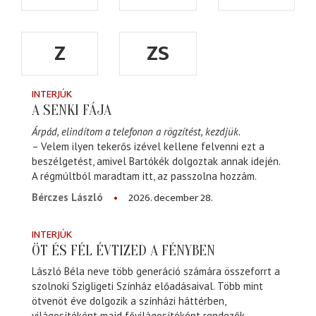
Z
ZS
INTERJÚK
A SENKI FÁJA
Árpád, elindítom a telefonon a rögzítést, kezdjük.
– Velem ilyen tekerős izével kellene felvenni ezt a
beszélgetést, amivel Bartókék dolgoztak annak idején.
A régmúltból maradtam itt, az passzolna hozzám.
2026. december 28.
Bérczes László
INTERJÚK
ÖT ÉS FÉL ÉVTIZED A FÉNYBEN
László Béla neve több generáció számára összeforrt a
szolnoki Szigligeti Színház előadásaival. Több mint
ötvenöt éve dolgozik a színházi háttérben,
világosítóként majd fővilágosítóként rendezők,