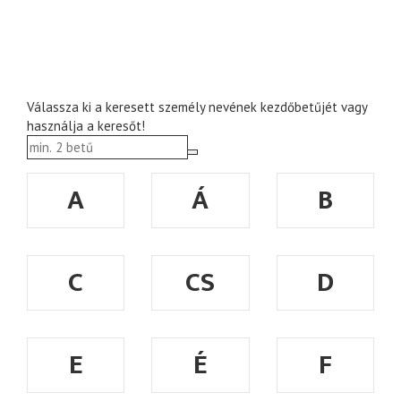
Válassza ki a keresett személy nevének kezdőbetűjét vagy
használja a keresőt!
A
Á
B
C
CS
D
E
É
F