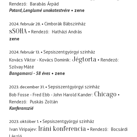
Rendező
Barabás Árpád
Potard
Lenglumé unokatestvére
zene
2024. február 28.
Cimborák Bábszínház
sSOHA
Rendező
Hatházi András
zene
2024. február 13.
Sepsiszentgyörgyi színház
Jégtorta
Kovács Viktor - Kovács Dominik
Rendező
Szilvay Máté
Bangamarci - 58 éves
zene
2023. december 31.
Sepsiszentgyörgyi színház
Chicago
Bob Fosse - Fred Ebb - John Harold Kander
Rendező
Puskás Zoltán
Konferanszié
2023. október 1.
Sepsiszentgyörgyi színház
Iráni konferencia
Ivan Viripajev
Rendező
Bocsárdi
László