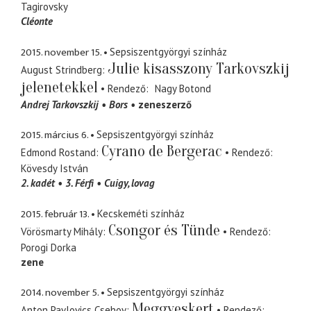
Tagirovsky
Cléonte
2015. november 15.
Sepsiszentgyörgyi színház
Julie kisasszony Tarkovszkij
August Strindberg
jelenetekkel
Rendező
Nagy Botond
Andrej Tarkovszkij
Bors
zeneszerző
2015. március 6.
Sepsiszentgyörgyi színház
Cyrano de Bergerac
Edmond Rostand
Rendező
Kövesdy István
2. kadét
3. Férfi
Cuigy
lovag
2015. február 13.
Kecskeméti színház
Csongor és Tünde
Vörösmarty Mihály
Rendező
Porogi Dorka
zene
2014. november 5.
Sepsiszentgyörgyi színház
Meggyeskert
Anton Pavlovics Csehov
Rendező