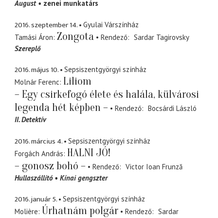
August
zenei munkatárs
2016. szeptember 14.
Gyulai Várszínház
Zongota
Tamási Áron
Rendező
Sardar Tagirovsky
Szereplő
2016. május 10.
Sepsiszentgyörgyi színház
Liliom
Molnár Ferenc
– Egy csirkefogó élete és halála, külvárosi
legenda hét képben –
Rendező
Bocsárdi László
II. Detektív
2016. március 4.
Sepsiszentgyörgyi színház
HALNI JÓ!
Forgách András
– gonosz bohó –
Rendező
Victor Ioan Frunză
Hullaszállító
Kínai gengszter
2016. január 5.
Sepsiszentgyörgyi színház
Úrhatnám polgár
Molière
Rendező
Sardar