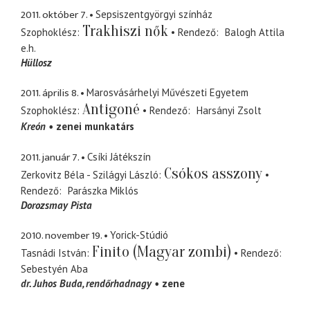
2011. október 7.
Sepsiszentgyörgyi színház
Trakhiszi nők
Szophoklész
Rendező
Balogh Attila
e.h.
Hüllosz
2011. április 8.
Marosvásárhelyi Művészeti Egyetem
Antigoné
Szophoklész
Rendező
Harsányi Zsolt
Kreón
zenei munkatárs
2011. január 7.
Csíki Játékszín
Csókos asszony
Zerkovitz Béla - Szilágyi László
Rendező
Parászka Miklós
Dorozsmay Pista
2010. november 19.
Yorick-Stúdió
Finito (Magyar zombi)
Tasnádi István
Rendező
Sebestyén Aba
dr. Juhos Buda
rendőrhadnagy
zene