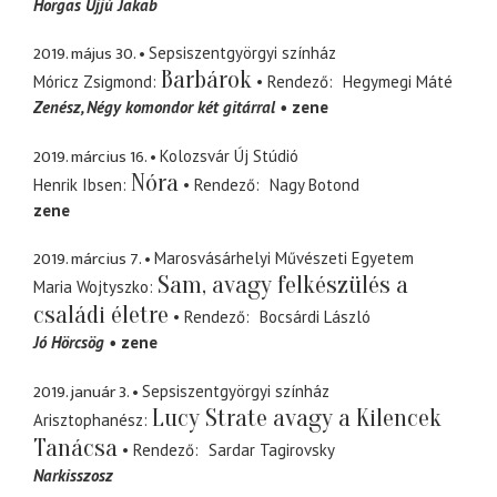
Horgas Ujjú Jakab
2019. május 30.
Sepsiszentgyörgyi színház
Barbárok
Móricz Zsigmond
Rendező
Hegymegi Máté
Zenész
Négy komondor két gitárral
zene
2019. március 16.
Kolozsvár Új Stúdió
Nóra
Henrik Ibsen
Rendező
Nagy Botond
zene
2019. március 7.
Marosvásárhelyi Művészeti Egyetem
Sam, avagy felkészülés a
Maria Wojtyszko
családi életre
Rendező
Bocsárdi László
Jó Hörcsög
zene
2019. január 3.
Sepsiszentgyörgyi színház
Lucy Strate avagy a Kilencek
Arisztophanész
Tanácsa
Rendező
Sardar Tagirovsky
Narkisszosz