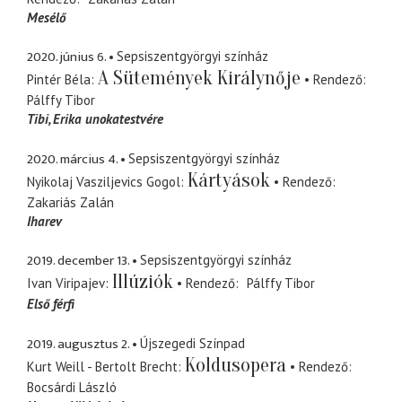
Mesélő
2020. június 6.
Sepsiszentgyörgyi színház
A Sütemények Királynője
Pintér Béla
Rendező
Pálffy Tibor
Tibi
Erika unokatestvére
2020. március 4.
Sepsiszentgyörgyi színház
Kártyások
Nyikolaj Vasziljevics Gogol
Rendező
Zakariás Zalán
Iharev
2019. december 13.
Sepsiszentgyörgyi színház
Illúziók
Ivan Viripajev
Rendező
Pálffy Tibor
Első férfi
2019. augusztus 2.
Újszegedi Színpad
Koldusopera
Kurt Weill - Bertolt Brecht
Rendező
Bocsárdi László