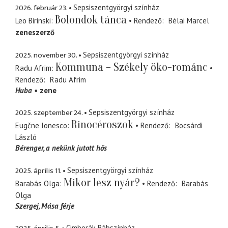
2026. február 23.
Sepsiszentgyörgyi színház
Bolondok tánca
Leo Birinski
Rendező
Bélai Marcel
zeneszerző
2025. november 30.
Sepsiszentgyörgyi színház
Kommuna – Székely öko-románc
Radu Afrim
Rendező
Radu Afrim
Huba
zene
2025. szeptember 24.
Sepsiszentgyörgyi színház
Rinocéroszok
Eugčne Ionesco
Rendező
Bocsárdi
László
Bérenger
a nekünk jutott hős
2025. április 11.
Sepsiszentgyörgyi színház
Mikor lesz nyár?
Barabás Olga
Rendező
Barabás
Olga
Szergej
Mása férje
Cimborák Bábszínház