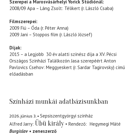
Szerepei a Marosvásárhelyi Yorick Stúdiónál:
2008/09 Apa – Láng Zsolt: Télikert (r. László Csaba)
Filmszerepei:
2009 Fiú – Óda (r. Péter Anna)
2009 Jani – Stoppos film (r. László József)
Díjak:
2015 – a Legjobb 30 év alatti színész díja a XV. Pécsi
Országos Színházi Találkozón Jasa szerepéért Anton
Pavlovics Csehov: Meggyeskert (r. Sardar Tagirovsky) című
előadásban
Színházi munkái adatbázisunkban
2026. június 3.
Sepsiszentgyörgyi színház
Übü király
Alfred Jarry
Rendező
Hegymegi Máté
Burgislav
zeneszerző