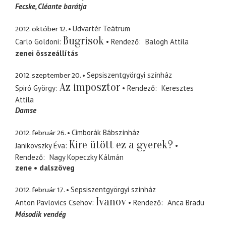
Fecske
Cléante barátja
2012. október 12.
Udvartér Teátrum
Bugrisok
Carlo Goldoni
Rendező
Balogh Attila
zenei összeállítás
2012. szeptember 20.
Sepsiszentgyörgyi színház
Az imposztor
Spiró György
Rendező
Keresztes
Attila
Damse
2012. február 26.
Cimborák Bábszínház
Kire ütött ez a gyerek?
Janikovszky Éva
Rendező
Nagy Kopeczky Kálmán
zene
dalszöveg
2012. február 17.
Sepsiszentgyörgyi színház
Ivanov
Anton Pavlovics Csehov
Rendező
Anca Bradu
Második vendég