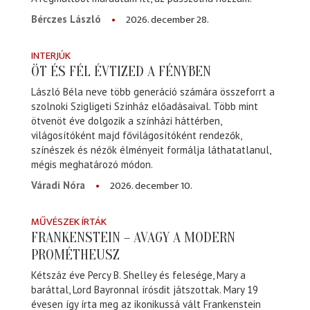
2026. december 28.
Bérczes László
INTERJÚK
ÖT ÉS FÉL ÉVTIZED A FÉNYBEN
László Béla neve több generáció számára összeforrt a
szolnoki Szigligeti Színház előadásaival. Több mint
ötvenöt éve dolgozik a színházi háttérben,
világosítóként majd fővilágosítóként rendezők,
színészek és nézők élményeit formálja láthatatlanul,
mégis meghatározó módon.
2026. december 10.
Váradi Nóra
MŰVÉSZEK ÍRTÁK
FRANKENSTEIN – AVAGY A MODERN
PROMÉTHEUSZ
Kétszáz éve Percy B. Shelley és felesége, Mary a
baráttal, Lord Bayronnal írósdit játszottak. Mary 19
évesen így írta meg az ikonikussá vált Frankenstein