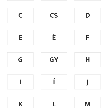
C
CS
D
E
É
F
G
GY
H
I
Í
J
K
L
M