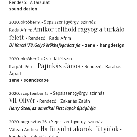
Rendező
A társulat
sound design
2020. október 9.
Sepsiszentgyörgyi színház
Amikor telihold ragyog a turkáló
Radu Afrim
felett
Rendező
Radu Afrim
DJ Karcsi ’78
Golyó örökbefogadott fia
zene
hangdesign
2020. október 2.
Csíki Játékszín
Pájinkás János
Kárpáti Péter
Rendező
Barabás
Árpád
zene
soundscape
2020. szeptember 15.
Sepsiszentgyörgyi színház
VII. Olivér
Rendező
Zakariás Zalán
Harry Steel
az amerikai First lapok újságírója
2020. augusztus 26.
Sepsiszentgyörgyi színház
Ha fütyülni akarok, fütyülök
Vălean Andrea
Rendező
Zakariás Zalán