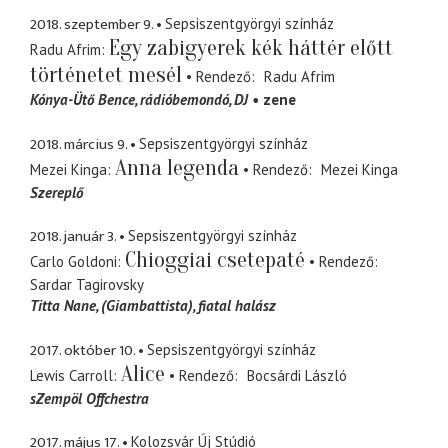
2018. szeptember 9.
Sepsiszentgyörgyi színház
Egy zabigyerek kék háttér előtt
Radu Afrim
történetet mesél
Rendező
Radu Afrim
Kónya-Ütő Bence
rádióbemondó, DJ
zene
2018. március 9.
Sepsiszentgyörgyi színház
Anna legenda
Mezei Kinga
Rendező
Mezei Kinga
Szereplő
2018. január 3.
Sepsiszentgyörgyi színház
Chioggiai csetepaté
Carlo Goldoni
Rendező
Sardar Tagirovsky
Titta Nane
(Giambattista), fiatal halász
2017. október 10.
Sepsiszentgyörgyi színház
Alice
Lewis Carroll
Rendező
Bocsárdi László
sZempöl Offchestra
2017. május 17.
Kolozsvár Új Stúdió