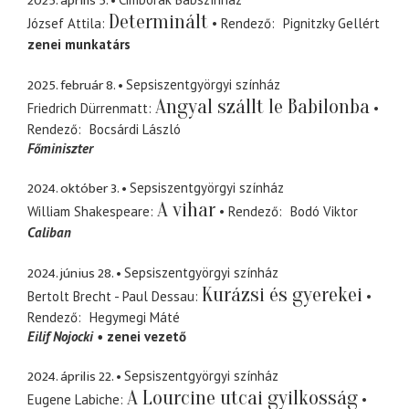
2025. április 5.
Determinált
József Attila
Rendező
Pignitzky Gellért
zenei munkatárs
2025. február 8.
Sepsiszentgyörgyi színház
Angyal szállt le Babilonba
Friedrich Dürrenmatt
Rendező
Bocsárdi László
Főminiszter
2024. október 3.
Sepsiszentgyörgyi színház
A vihar
William Shakespeare
Rendező
Bodó Viktor
Caliban
2024. június 28.
Sepsiszentgyörgyi színház
Kurázsi és gyerekei
Bertolt Brecht - Paul Dessau
Rendező
Hegymegi Máté
Eilif Nojocki
zenei vezető
2024. április 22.
Sepsiszentgyörgyi színház
A Lourcine utcai gyilkosság
Eugene Labiche