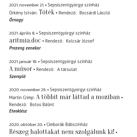
2021. november 21.
Sepsiszentgyörgyi színház
Tóték
Örkény István
Rendező
Bocsárdi László
Őrnagy
2021. április 8.
Sepsiszentgyörgyi színház
aritmia.doc
Rendező
Kolcsár József
Prezeng zenekar
2021. január 18.
Sepsiszentgyörgyi színház
A műsor
Rendező
A társulat
Szereplő
2020. november 29.
Sepsiszentgyörgyi színház
A többit már láttad a moziban
Martin Crimp
Rendező
Botos Bálint
Eteoklész
2020. október 20.
Cimborák Bábszínház
Részeg halottakat nem szolgálunk ki!