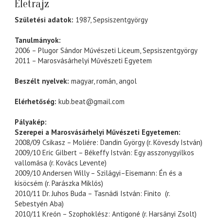
Életrajz
Születési adatok:
1987, Sepsiszentgyörgy
Tanulmányok:
2006 – Plugor Sándor Művészeti Líceum, Sepsiszentgyörgy
2011 – Marosvásárhelyi Művészeti Egyetem
Beszélt nyelvek:
magyar, román, angol
Elérhetőség:
kub.beat@gmail.com
Pályakép:
Szerepei a Marosvásárhelyi Művészeti Egyetemen:
2008/09 Csikasz – Moliére: Dandin György (r. Kövesdy István)
2009/10 Eric Gilbert – Békeffy István: Egy asszonygyilkos
vallomása (r. Kovács Levente)
2009/10 Andersen Willy – Szilágyi–Eisemann: Én és a
kisöcsém (r. Parászka Miklós)
2010/11 Dr. Juhos Buda – Tasnádi István: Finito (r.
Sebestyén Aba)
2010/11 Kreón – Szophoklész: Antigoné (r. Harsányi Zsolt)