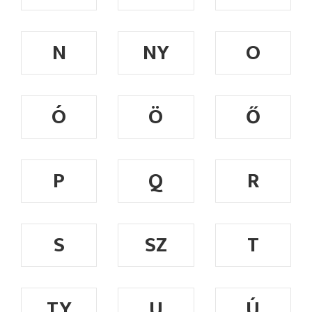
N
NY
O
Ó
Ö
Ő
P
Q
R
S
SZ
T
TY
U
Ú