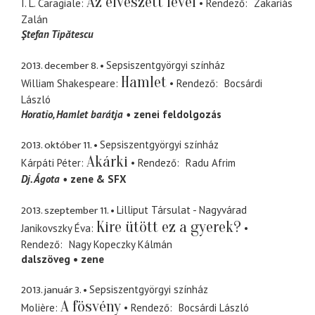
Az elveszett levél
I. L. Caragiale
Rendező
Zakariás
Zalán
Ştefan Tipătescu
2013. december 8.
Sepsiszentgyörgyi színház
Hamlet
William Shakespeare
Rendező
Bocsárdi
László
Horatio
Hamlet barátja
zenei feldolgozás
2013. október 11.
Sepsiszentgyörgyi színház
Akárki
Kárpáti Péter
Rendező
Radu Afrim
Dj. Ágota
zene & SFX
2013. szeptember 11.
Lilliput Társulat - Nagyvárad
Kire ütött ez a gyerek?
Janikovszky Éva
Rendező
Nagy Kopeczky Kálmán
dalszöveg
zene
2013. január 3.
Sepsiszentgyörgyi színház
A fösvény
Molière
Rendező
Bocsárdi László