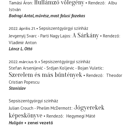
Hullámzó vőlegény
Tamási Áron
Rendező
Albu
István
Bodrogi Antal, művész
most falusi fazekas
2022. április 21.
Sepsiszentgyörgyi színház
A Sárkány
Jevgenyij Svarc - Parti Nagy Lajos
Rendező
Vladimir Anton
Láncz L. Ottó
2022. március 9.
Sepsiszentgyörgyi színház
Stefan Arsenijević - Srdjan Koljevic - Bojan Vuletic
Szerelem és más bűntények
Rendező
Theodor
Cristian Popescu
Stanislav
Sepsiszentgyörgyi színház
Jógyerekek
Julian Crouch - Phelim McDermott
képeskönyve
Rendező
Hegymegi Máté
Huligán
zenei vezető