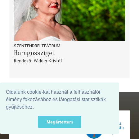
SZENTENDREI TEÁTRUM
Haragossziget
Rendező
Widder Kristóf
Oldalunk cookie-kat használ a felhasználói
élmény fokozásához és látogatási statisztikák
gyűjtéséhez.
Megértettem
Az oldal megjelenését támogatja: