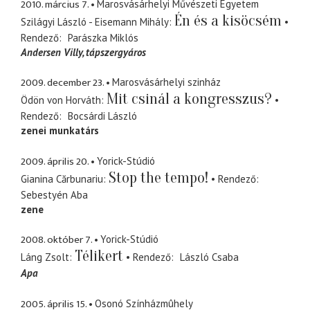
2010. március 7.
Marosvásárhelyi Művészeti Egyetem
Én és a kisöcsém
Szilágyi László - Eisemann Mihály
Rendező
Parászka Miklós
Andersen Villy
tápszergyáros
2009. december 23.
Marosvásárhelyi szinház
Mit csinál a kongresszus?
Ödön von Horváth
Rendező
Bocsárdi László
zenei munkatárs
2009. április 20.
Yorick-Stúdió
Stop the tempo!
Gianina Cărbunariu
Rendező
Sebestyén Aba
zene
2008. október 7.
Yorick-Stúdió
Télikert
Láng Zsolt
Rendező
László Csaba
Apa
2005. április 15.
Osonó Színházmûhely