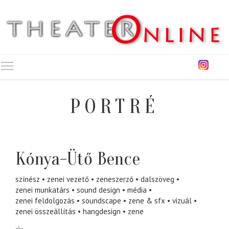
Toggle main menu visibility
PORTRÉ
Kónya-Ütő Bence
színész
zenei vezető
zeneszerző
dalszöveg
zenei munkatárs
sound design
média
zenei feldolgozás
soundscape
zene & sfx
vizuál
zenei összeállítás
hangdesign
zene