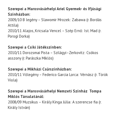
Szerepei a Marosvásárhelyi Ariel Gyermek- és Ifjúsági
Színházban:
2009/10 B legény – Slawomir Mrozek: Zabawa (r. Bordás
Attila)
2010/11 Alajos, Kricsala Vencel – Szép Ernő: Ist. Mad (r.
Porogi Dorka)
Szerepei a Csíki Játékszínben:
2010/11 Dorozsmai Pista – Szilágyi–Zerkovitz: Csókos
asszony (r. Parászka Miklós)
Szerepei a Mikházi Csűrszínházban:
2010/11 Vőlegény – Federico Garcia Lorca: Vérnász (r. Török
Viola)
Szerepei a Marosvásárhelyi Nemzeti Színház Tompa
Miklós Társulatánál:
2008/09 Muzsikus – Király Kinga Júlia: A szerencse fia (r.
Király István)