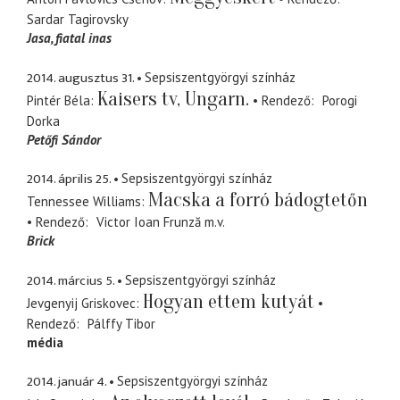
Sardar Tagirovsky
Jasa
fiatal inas
2014. augusztus 31.
Sepsiszentgyörgyi színház
Kaisers tv, Ungarn.
Pintér Béla
Rendező
Porogi
Dorka
Petőfi Sándor
2014. április 25.
Sepsiszentgyörgyi színház
Macska a forró bádogtetőn
Tennessee Williams
Rendező
Victor Ioan Frunză
m.v.
Brick
2014. március 5.
Sepsiszentgyörgyi színház
Hogyan ettem kutyát
Jevgenyij Griskovec
Rendező
Pálffy Tibor
média
2014. január 4.
Sepsiszentgyörgyi színház