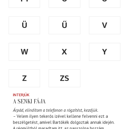
Ü
Ű
V
W
X
Y
Z
ZS
INTERJÚK
A SENKI FÁJA
Árpád, elindítom a telefonon a rögzítést, kezdjük.
– Velem ilyen tekerős izével kellene felvenni ezt a
beszélgetést, amivel Bartókék dolgoztak annak idején.
A régmúltból maradtam itt, az passzolna hozzám.