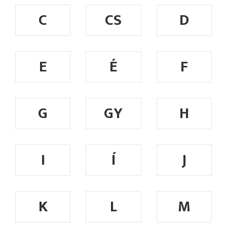
C
CS
D
E
É
F
G
GY
H
I
Í
J
K
L
M