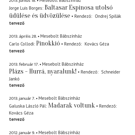
2013. június 18.
Mesebolt Bábszínház
Baltasar Espinosa utolsó
Jorge Luis Borges
üdülése és üdvözülése
Rendező
Ondrej Spišák
tervező
2013. április 28.
Mesebolt Bábszínház
Pinokkió
Carlo Collodi
Rendező
Kovács Géza
tervező
2013. február 17.
Mesebolt Bábszínház
Plázs - Hurrá, nyaralunk!
Rendező
Schneider
Jankó
tervező
2013. január 7.
Mesebolt Bábszínház
Madarak voltunk
Galuska László Pál
Rendező
Kovács Géza
tervező
2012. január 9.
Mesebolt Bábszínház