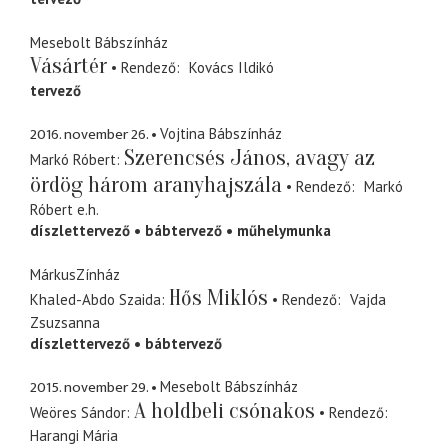
Mesebolt Bábszínház
Vásártér
Rendező
Kovács Ildikó
tervező
2016. november 26.
Vojtina Bábszínház
Szerencsés János, avagy az
Markó Róbert
ördög három aranyhajszála
Rendező
Markó
Róbert
e.h.
díszlettervező
bábtervező
műhelymunka
MárkusZínház
Hős Miklós
Khaled-Abdo Szaida
Rendező
Vajda
Zsuzsanna
díszlettervező
bábtervező
2015. november 29.
Mesebolt Bábszínház
A holdbeli csónakos
Weöres Sándor
Rendező
Harangi Mária