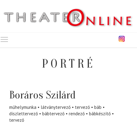
Toggle main menu visibility
PORTRÉ
Boráros Szilárd
műhelymunka
látványtervező
tervező
báb
díszlettervező
bábtervező
rendező
bábkészítő
tervező