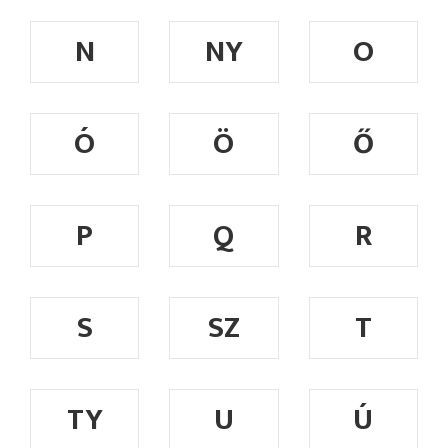
N
NY
O
Ó
Ö
Ő
P
Q
R
S
SZ
T
TY
U
Ú