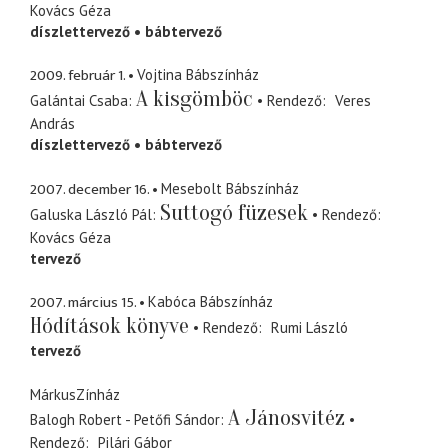
Kovács Géza
díszlettervező
bábtervező
2009. február 1.
Vojtina Bábszínház
A kisgömböc
Galántai Csaba
Rendező
Veres
András
díszlettervező
bábtervező
2007. december 16.
Mesebolt Bábszínház
Suttogó füzesek
Galuska László Pál
Rendező
Kovács Géza
tervező
2007. március 15.
Kabóca Bábszínház
Hódítások könyve
Rendező
Rumi László
tervező
MárkusZínház
A Jánosvitéz
Balogh Robert - Petőfi Sándor
Rendező
Pilári Gábor