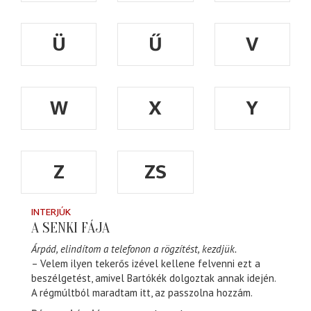
Ü
Ű
V
W
X
Y
Z
ZS
INTERJÚK
A SENKI FÁJA
Árpád, elindítom a telefonon a rögzítést, kezdjük.
– Velem ilyen tekerős izével kellene felvenni ezt a
beszélgetést, amivel Bartókék dolgoztak annak idején.
A régmúltból maradtam itt, az passzolna hozzám.