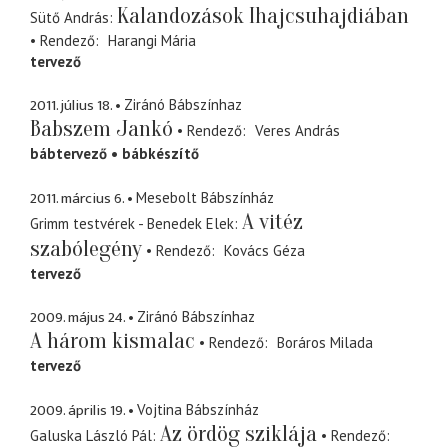
Kalandozások Ihajcsuhajdiában
Sütő András
Rendező
Harangi Mária
tervező
2011. július 18.
Ziránó Bábszínhaz
Babszem Jankó
Rendező
Veres András
bábtervező
bábkészítő
2011. március 6.
Mesebolt Bábszínház
A vitéz
Grimm testvérek - Benedek Elek
szabólegény
Rendező
Kovács Géza
tervező
2009. május 24.
Ziránó Bábszínhaz
A három kismalac
Rendező
Boráros Milada
tervező
2009. április 19.
Vojtina Bábszínház
Az ördög sziklája
Galuska László Pál
Rendező