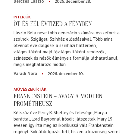
2026. december 28.
Bérczes László
INTERJÚK
ÖT ÉS FÉL ÉVTIZED A FÉNYBEN
László Béla neve több generáció számára összeforrt a
szolnoki Szigligeti Színház előadásaival. Több mint
ötvenöt éve dolgozik a színházi háttérben,
világosítóként majd fővilágosítóként rendezők,
színészek és nézők élményeit formálja láthatatlanul,
mégis meghatározó módon.
2026. december 10.
Váradi Nóra
MŰVÉSZEK ÍRTÁK
FRANKENSTEIN – AVAGY A MODERN
PROMÉTHEUSZ
Kétszáz éve Percy B. Shelley és felesége, Mary a
baráttal, Lord Bayronnal írósdit játszottak. Mary 19
évesen így írta meg az ikonikussá vált Frankenstein
regényt. Sok átdolgozás lett, hiszen a közönség szeret