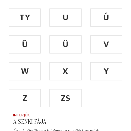
TY
U
Ú
Ü
Ű
V
W
X
Y
Z
ZS
INTERJÚK
A SENKI FÁJA
Árpád, elindítom a telefonon a rögzítést, kezdjük.