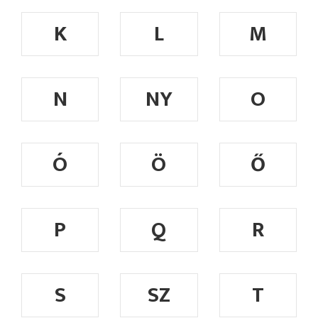
K
L
M
N
NY
O
Ó
Ö
Ő
P
Q
R
S
SZ
T