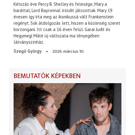
Kétszáz éve Percy B. Shelley és felesége, Mary a
baráttal, Lord Bayronnal írósdit játszottak. Mary 19
évesen így írta meg az ikonikussá vált Frankenstein
regényt. Sok átdolgozás lett, hiszen a közönség szeret
borzongani. Itt csak a 16 éven felül. Garai Judit és
Hegymegi Máté új változata ma lényegében
látványszínház.
2026. március 10.
Szegő György
BEMUTATÓK KÉPEKBEN