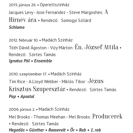
2015. június 26.
Operettszínház
A
Jacques Levy - Jose Fernandez - Steve Margoshes
Hírnév ára
Rendező
Somogyi Szilárd
Schlomo
2012. február 10.
Madách Színház
Én, József Attila
Tóth Dávid Ágoston - Vizy Márton
Rendező
Szirtes Tamás
Ignotus Pál
Ensemble
2010. szeptember 17.
Madách Színház
Jézus
Tim Rice - A.Lloyd Webber - Miklós Tibor
Krisztus Szupersztár
Rendező
Szirtes Tamás
Pap
Apostol
2006. június 2.
Madách Színház
Producerek
Mel Brooks - Thomas Meehan - Mel Brooks
Rendező
Szirtes Tamás
Hegedûs
Günther
Roosevelt
Õr
Rab
1. rab