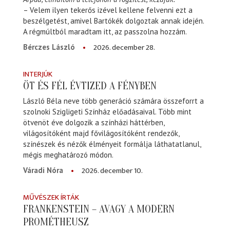
– Velem ilyen tekerős izével kellene felvenni ezt a
beszélgetést, amivel Bartókék dolgoztak annak idején.
A régmúltból maradtam itt, az passzolna hozzám.
2026. december 28.
Bérczes László
INTERJÚK
ÖT ÉS FÉL ÉVTIZED A FÉNYBEN
László Béla neve több generáció számára összeforrt a
szolnoki Szigligeti Színház előadásaival. Több mint
ötvenöt éve dolgozik a színházi háttérben,
világosítóként majd fővilágosítóként rendezők,
színészek és nézők élményeit formálja láthatatlanul,
mégis meghatározó módon.
2026. december 10.
Váradi Nóra
MŰVÉSZEK ÍRTÁK
FRANKENSTEIN – AVAGY A MODERN
PROMÉTHEUSZ