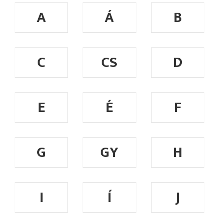
A
Á
B
C
CS
D
E
É
F
G
GY
H
I
Í
J