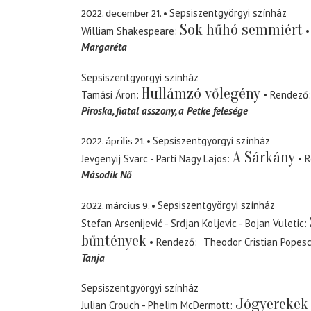
2022. december 21.
Sepsiszentgyörgyi színház
Sok hűhó semmiért
William Shakespeare
Margaréta
Sepsiszentgyörgyi színház
Hullámzó vőlegény
Tamási Áron
Rendező
Piroska, fiatal asszony
a Petke felesége
2022. április 21.
Sepsiszentgyörgyi színház
A Sárkány
Jevgenyij Svarc - Parti Nagy Lajos
R
Második Nő
2022. március 9.
Sepsiszentgyörgyi színház
Stefan Arsenijević - Srdjan Koljevic - Bojan Vuletic
bűntények
Rendező
Theodor Cristian Popes
Tanja
Sepsiszentgyörgyi színház
Jógyerekek
Julian Crouch - Phelim McDermott