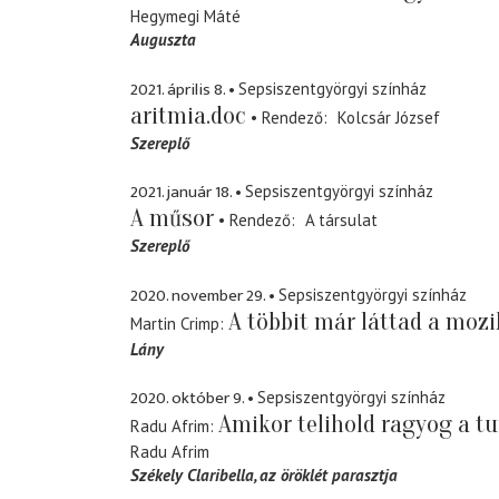
Hegymegi Máté
Auguszta
2021. április 8.
Sepsiszentgyörgyi színház
aritmia.doc
Rendező
Kolcsár József
Szereplő
2021. január 18.
Sepsiszentgyörgyi színház
A műsor
Rendező
A társulat
Szereplő
2020. november 29.
Sepsiszentgyörgyi színház
A többit már láttad a moz
Martin Crimp
Lány
2020. október 9.
Sepsiszentgyörgyi színház
Amikor telihold ragyog a tu
Radu Afrim
Radu Afrim
Székely Claribella
az öröklét parasztja