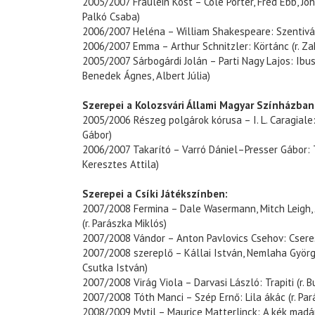
2005/2007 Fräulein Kost – Cole Porter, Fred Ebb, Joh
Palkó Csaba)
2006/2007 Heléna – William Shakespeare: Szentiváné
2006/2007 Emma – Arthur Schnitzler: Körtánc (r. Za
2005/2007 Sárbogárdi Jolán – Parti Nagy Lajos: Ibu
Benedek Ágnes, Albert Júlia)
Szerepei a Kolozsvári Állami Magyar Színházban
2005/2006 Részeg polgárok kórusa – I. L. Caragiale:
Gábor)
2006/2007 Takarító – Varró Dániel–Presser Gábor: 
Keresztes Attila)
Szerepei a Csíki Játékszínben:
2007/2008 Fermina – Dale Wasermann, Mitch Leigh, 
(r. Parászka Miklós)
2007/2008 Vándor – Anton Pavlovics Csehov: Cseresz
2007/2008 szereplő – Kállai István, Nemlaha György
Csutka István)
2007/2008 Virág Viola – Darvasi László: Trapiti (r. B
2007/2008 Tóth Manci – Szép Ernő: Lila ákác (r. Par
2008/2009 Mytil – Maurice Matterlinck: A kék madár 