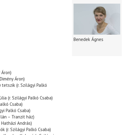
Benedek Ágnes
y Áron)
 Dimény Áron)
etszik (r. Szilágyi Palkó
ia (r. Szilágyi Palkó Csaba)
Palkó Csaba)
ágyi Palkó Csaba)
alán – Tranzit ház)
 Hatházi András)
k (r. Szilágyi Palkó Csaba)