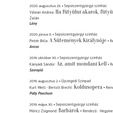
2020. augusztus 26.
Sepsiszentgyörgyi színház
Ha fütyülni akarok, fütyü
Vălean Andrea
Zalán
Lány
2020. június 6.
Sepsiszentgyörgyi színház
A Sütemények Királynője
Pintér Béla
R
Ancsa
2019. október 30.
Sepsiszentgyörgyi színház
Az, amit mondani kell
Kányádi Sándor
R
Szereplő
2019. augusztus 2.
Újszegedi Színpad
Koldusopera
Kurt Weill - Bertolt Brecht
Ren
Polly Peachum
2019. május 30.
Sepsiszentgyörgyi színház
Barbárok
Móricz Zsigmond
Rendező
Hegyme