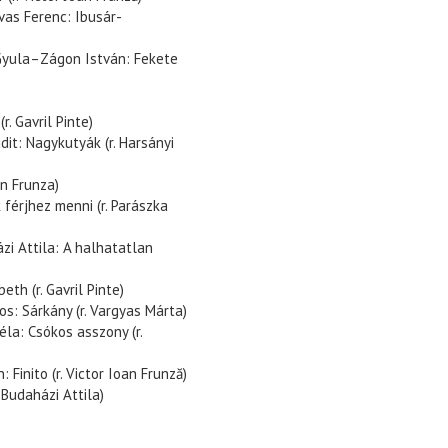
vas Ferenc: Ibusár-
yula–Zágon István: Fekete
. Gavril Pinte)
dit: Nagykutyák (r. Harsányi
an Frunza)
érjhez menni (r. Parászka
zi Attila: A halhatatlan
h (r. Gavril Pinte)
s: Sárkány (r. Vargyas Márta)
la: Csókos asszony (r.
Finito (r. Victor Ioan Frunză)
 Budaházi Attila)