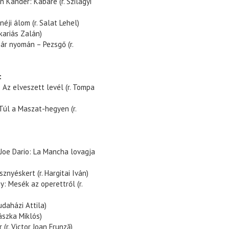
n Kander: Kabaré (r. Szilágyi
ji álom (r. Salat Lehel)
kariás Zalán)
sár nyomán – Pezsgő (r.
:
 Az elveszett levél (r. Tompa
Túl a Maszat-hegyen (r.
Joe Dario: La Mancha lovagja
nyéskert (r. Hargitai Iván)
: Mesék az operettről (r.
udaházi Attila)
ászka Miklós)
(r. Victor Joan Frunză)