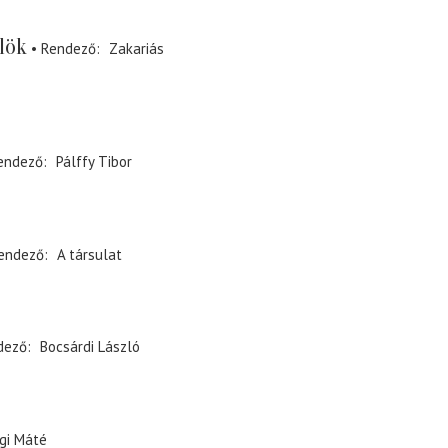
lök
Rendező
Zakariás
endező
Pálffy Tibor
endező
A társulat
dező
Bocsárdi László
gi Máté