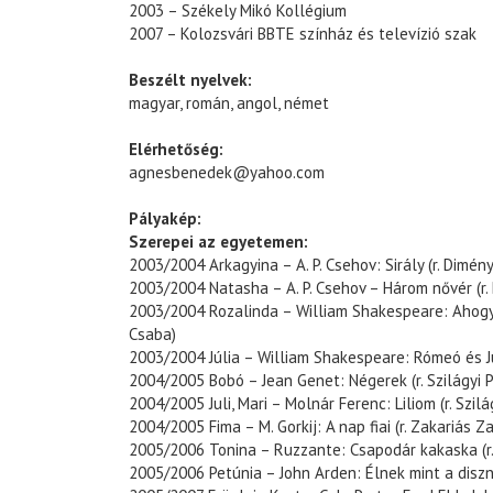
2003 – Székely Mikó Kollégium
2007 – Kolozsvári BBTE színház és televízió szak
Beszélt nyelvek:
magyar, román, angol, német
Elérhetőség:
agnesbenedek@yahoo.com
Pályakép:
Szerepei az egyetemen:
2003/2004 Arkagyina – A. P. Csehov: Sirály (r. Dimén
2003/2004 Natasha – A. P. Csehov – Három nővér (r.
2003/2004 Rozalinda – William Shakespeare: Ahogy t
Csaba)
2003/2004 Júlia – William Shakespeare: Rómeó és Júl
2004/2005 Bobó – Jean Genet: Négerek (r. Szilágyi 
2004/2005 Juli, Mari – Molnár Ferenc: Liliom (r. Szil
2004/2005 Fima – M. Gorkij: A nap fiai (r. Zakariás Z
2005/2006 Tonina – Ruzzante: Csapodár kakaska (r.
2005/2006 Petúnia – John Arden: Élnek mint a disznó