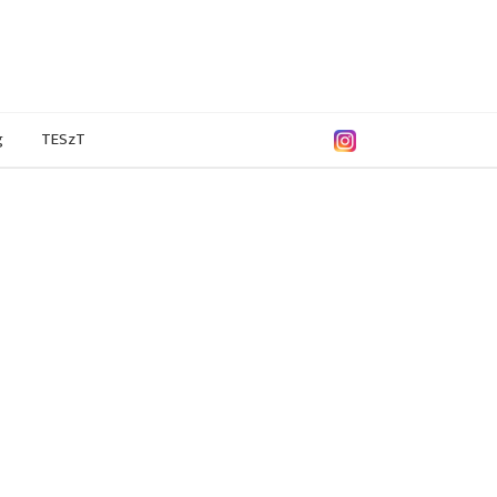
g
TESzT