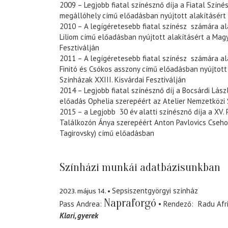
2009 – Legjobb fiatal színésznő díja a Fiatal Színé
megállóhely című előadásban nyújtott alakításért
2010 – A legígéretesebb fiatal színész számára al
Liliom című előadásban nyújtott alakításért a Magy
Fesztiválján
2011 – A legígéretesebb fiatal színész számára al
Finitó és Csókos asszony című előadásban nyújtott
Színházak XXIII. Kisvárdai Fesztiválján
2014 – Legjobb fiatal színésznő díj a Bocsárdi Lás
előadás Ophelia szerepéért az Atelier Nemzetközi 
2015 – a Legjobb 30 év alatti színésznő díja a XV. 
Találkozón Ánya szerepéért Anton Pavlovics Csehov
Tagirovsky) című előadásban
Színházi munkái adatbázisunkban
2023. május 14.
Sepsiszentgyörgyi színház
Napraforgó
Pass Andrea
Rendező
Radu Afr
Klari
gyerek