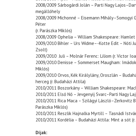
2008/2009 Sárbogárdi Jolán – Parti Nagy Lajos–Dar
megállóhely
2008/2009 Michonné – Eisemann Mihály–Somogyi G
Péter
(r. Parászka Miklós)
2008/2009 Ophelia – William Shakespeare: Hamlet (r
2009/2010 Bihler – Urs Widme–-Kotte Edit – Nóti Ju
Zsolt)
2009/2010 Juli – Molnár Ferenc: Liliom (r. Victor Io
2009/2010 Denisse – Sommerset Maugham: Imádok f
Miklós)
2009/2010 Orvos, Kék Királylány, Oroszlán – Budahá
herceg (r. Budaházi Attila)
2010/2011 Boszorkány – William Shakespeare: Macbet
2010/2011 Első Nő – Jevgenyij Svarc–Parti Nagy Lajo
2010/2011 Rica Maca – Szilágyi László–Zerkovitz Bé
Parászka Miklós)
2010/2011 Reszlik Hajnalka Myrtill – Tasnádi István: 
2010/2011 Kordélia – Budaházi Attila: Mint a sót (r.
Díjak: