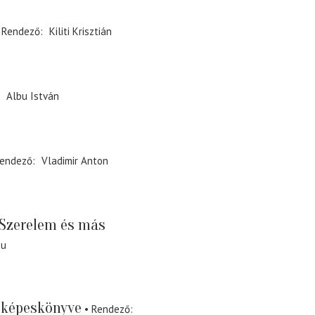
Rendező
Kiliti Krisztián
Albu István
endező
Vladimir Anton
Szerelem és más
cu
 képeskönyve
Rendező