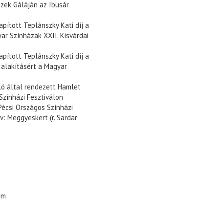
szek Gáláján az Ibusár
apított Teplánszky Kati díj a
ar Színházak XXII. Kisvárdai
apított Teplánszky Kati díj a
 alakításért a Magyar
zló által rendezett Hamlet
Színházi Fesztiválon
Pécsi Országos Színházi
: Meggyeskert (r. Sardar
im