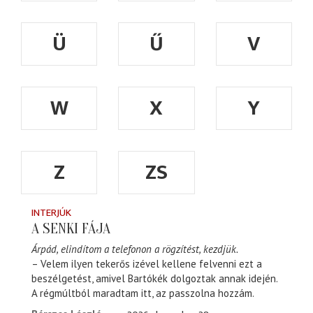
Ü
Ű
V
W
X
Y
Z
ZS
INTERJÚK
A SENKI FÁJA
Árpád, elindítom a telefonon a rögzítést, kezdjük.
– Velem ilyen tekerős izével kellene felvenni ezt a
beszélgetést, amivel Bartókék dolgoztak annak idején.
A régmúltból maradtam itt, az passzolna hozzám.