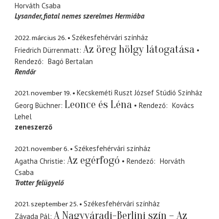
Horváth Csaba
Lysander
fiatal nemes szerelmes Hermiába
2022. március 26.
Székesfehérvári színház
Az öreg hölgy látogatása
Friedrich Dürrenmatt
Rendező
Bagó Bertalan
Rendőr
2021. november 19.
Kecskeméti Ruszt József Stúdió Színház
Leonce és Léna
Georg Büchner
Rendező
Kovács
Lehel
zeneszerző
2021. november 6.
Székesfehérvári színház
Az egérfogó
Agatha Christie
Rendező
Horváth
Csaba
Trotter felügyelő
2021. szeptember 25.
Székesfehérvári színház
A Nagyváradi-Berlini szín – Az
Závada Pál