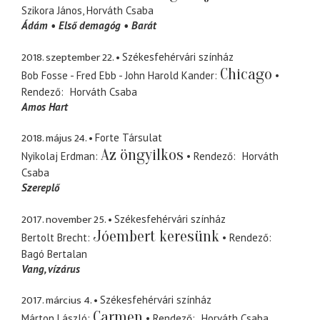
Szikora János
Horváth Csaba
Ádám
Első demagóg
Barát
2018. szeptember 22.
Székesfehérvári színház
Chicago
Bob Fosse - Fred Ebb - John Harold Kander
Rendező
Horváth Csaba
Amos Hart
2018. május 24.
Forte Társulat
Az öngyilkos
Nyikolaj Erdman
Rendező
Horváth
Csaba
Szereplő
2017. november 25.
Székesfehérvári színház
Jóembert keresünk
Bertolt Brecht
Rendező
Bagó Bertalan
Vang
vízárus
2017. március 4.
Székesfehérvári színház
Carmen
Márton László
Rendező
Horváth Csaba