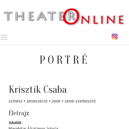
Toggle main menu visibility
PORTRÉ
Krisztik Csaba
színész
zeneszerző
zene
zenei szerkesztő
Életrajz
Iskolák:
Marghitai Általános Iskola