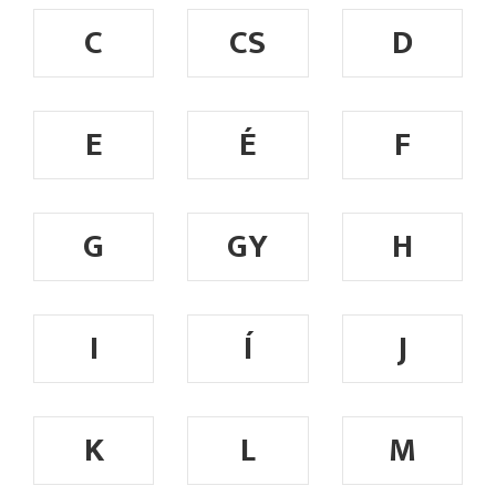
C
CS
D
E
É
F
G
GY
H
I
Í
J
K
L
M