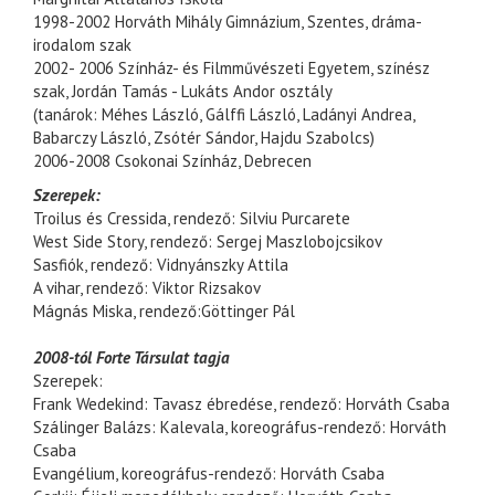
1998-2002 Horváth Mihály Gimnázium, Szentes, dráma-
irodalom szak
2002- 2006 Színház- és Filmművészeti Egyetem, színész
szak, Jordán Tamás - Lukáts Andor osztály
(tanárok: Méhes László, Gálffi László, Ladányi Andrea,
Babarczy László, Zsótér Sándor, Hajdu Szabolcs)
2006-2008 Csokonai Színház, Debrecen
Szerepek:
Troilus és Cressida, rendező: Silviu Purcarete
West Side Story, rendező: Sergej Maszlobojcsikov
Sasfiók, rendező: Vidnyánszky Attila
A vihar, rendező: Viktor Rizsakov
Mágnás Miska, rendező:Göttinger Pál
2008-tól Forte Társulat tagja
Szerepek:
Frank Wedekind: Tavasz ébredése, rendező: Horváth Csaba
Szálinger Balázs: Kalevala, koreográfus-rendező: Horváth
Csaba
Evangélium, koreográfus-rendező: Horváth Csaba