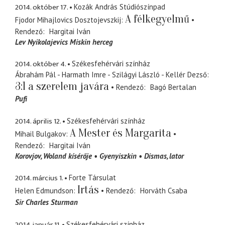
2014. október 17.
Kozák András Stúdiószínpad
A félkegyelmű
Fjodor Mihajlovics Dosztojevszkij
Rendező
Hargitai Iván
Lev Nyikolajevics Miskin herceg
2014. október 4.
Székesfehérvári színház
Ábrahám Pál - Harmath Imre - Szilágyi László - Kellér Dezső
3:1 a szerelem javára
Rendező
Bagó Bertalan
Pufi
2014. április 12.
Székesfehérvári színház
A Mester és Margarita
Mihail Bulgakov
Rendező
Hargitai Iván
Korovjov
Woland kísérője
Gyenyiszkin
Dismas
lator
2014. március 1.
Forte Társulat
Irtás
Helen Edmundson
Rendező
Horváth Csaba
Sir Charles Sturman
2014. január 11.
Székesfehérvári színház