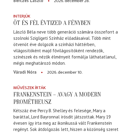
2026. december 28.
Bérczes László
INTERJÚK
ÖT ÉS FÉL ÉVTIZED A FÉNYBEN
László Béla neve több generáció számára összeforrt a
szolnoki Szigligeti Színház előadásaival. Több mint
ötvenöt éve dolgozik a színházi háttérben,
világosítóként majd fővilágosítóként rendezők,
színészek és nézők élményeit formálja láthatatlanul,
mégis meghatározó módon.
2026. december 10.
Váradi Nóra
MŰVÉSZEK ÍRTÁK
FRANKENSTEIN – AVAGY A MODERN
PROMÉTHEUSZ
Kétszáz éve Percy B. Shelley és felesége, Mary a
baráttal, Lord Bayronnal írósdit játszottak. Mary 19
évesen így írta meg az ikonikussá vált Frankenstein
regényt. Sok átdolgozás lett, hiszen a közönség szeret