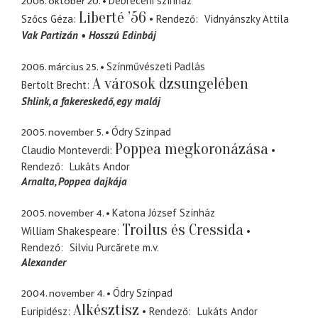
2006. október 20.
Debreceni színház
Liberté ’56
Szőcs Géza
Rendező
Vidnyánszky Attila
Vak Partizán
Hosszú Edinbáj
2006. március 25.
Színművészeti Padlás
A városok dzsungelében
Bertolt Brecht
Shlink
a fakereskedő, egy maláj
2005. november 5.
Ódry Színpad
Poppea megkoronázása
Claudio Monteverdi
Rendező
Lukáts Andor
Arnalta
Poppea dajkája
2005. november 4.
Katona József Színház
Troilus és Cressida
William Shakespeare
Rendező
Silviu Purcărete
m.v.
Alexander
2004. november 4.
Ódry Színpad
Alkésztisz
Euripidész
Rendező
Lukáts Andor