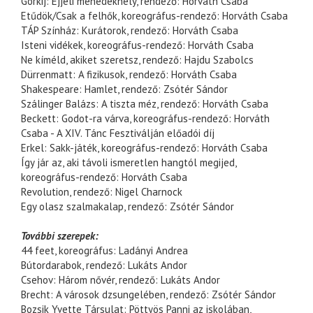
Gorkij: Éjjeli menedékhely, rendező: Horváth Csaba
Etűdök/Csak a felhők, koreográfus-rendező: Horváth Csaba
TÁP Színház: Kurátorok, rendező: Horváth Csaba
Isteni vidékek, koreográfus-rendező: Horváth Csaba
Ne kíméld, akiket szeretsz, rendező: Hajdu Szabolcs
Dürrenmatt: A fizikusok, rendező: Horváth Csaba
Shakespeare: Hamlet, rendező: Zsótér Sándor
Szálinger Balázs: A tiszta méz, rendező: Horváth Csaba
Beckett: Godot-ra várva, koreográfus-rendező: Horváth
Csaba - A XIV. Tánc Fesztiválján előadói díj
Erkel: Sakk-játék, koreográfus-rendező: Horváth Csaba
Így jár az, aki távoli ismeretlen hangtól megijed,
koreográfus-rendező: Horváth Csaba
Revolution, rendező: Nigel Charnock
Egy olasz szalmakalap, rendező: Zsótér Sándor
További szerepek:
44 feet, koreográfus: Ladányi Andrea
Bútordarabok, rendező: Lukáts Andor
Csehov: Három nővér, rendező: Lukáts Andor
Brecht: A városok dzsungelében, rendező: Zsótér Sándor
Bozsik Yvette Társulat: Pöttyös Panni az iskolában,