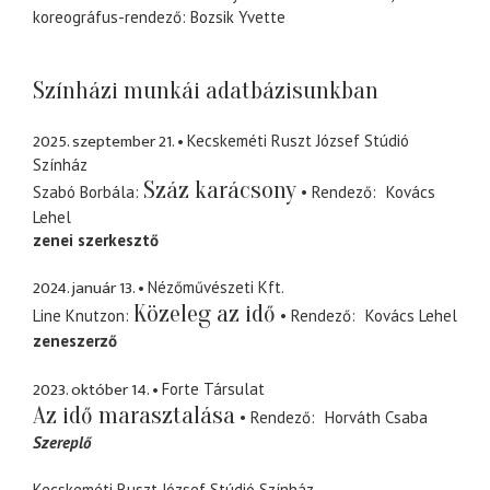
koreográfus-rendező: Bozsik Yvette
Színházi munkái adatbázisunkban
2025. szeptember 21.
Kecskeméti Ruszt József Stúdió
Színház
Száz karácsony
Szabó Borbála
Rendező
Kovács
Lehel
zenei szerkesztő
2024. január 13.
Nézőművészeti Kft.
Közeleg az idő
Line Knutzon
Rendező
Kovács Lehel
zeneszerző
2023. október 14.
Forte Társulat
Az idő marasztalása
Rendező
Horváth Csaba
Szereplő
Kecskeméti Ruszt József Stúdió Színház