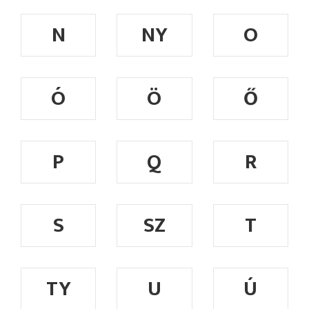
N
NY
O
Ó
Ö
Ő
P
Q
R
S
SZ
T
TY
U
Ú