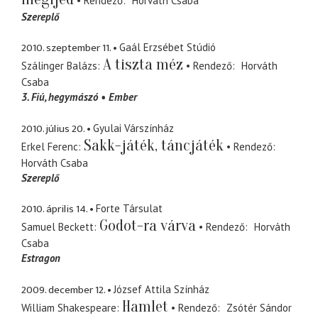
Rendező
Horváth Csaba
Szereplő
2010. szeptember 11.
Gaál Erzsébet Stúdió
A tiszta méz
Szálinger Balázs
Rendező
Horváth
Csaba
3. Fiú
hegymászó
Ember
2010. július 20.
Gyulai Várszínház
Sakk-játék, táncjáték
Erkel Ferenc
Rendező
Horváth Csaba
Szereplő
2010. április 14.
Forte Társulat
Godot-ra várva
Samuel Beckett
Rendező
Horváth
Csaba
Estragon
2009. december 12.
József Attila Színház
Hamlet
William Shakespeare
Rendező
Zsótér Sándor