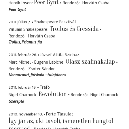
Peer Gynt
Henrik Ibsen
Rendező
Horváth Csaba
Peer Gynt
2011. július 7.
Shakespeare Fesztivál
Troilus és Cressida
William Shakespeare
Rendező
Horváth Csaba
Troilus
Priamus fia
2011. február 26.
József Attila Színház
Olasz szalmakalap
Marc Michel - Eugene Labiche
Rendező
Zsótér Sándor
Nonancourt
faiskola - tulajdonos
2011. február 19.
Trafó
Revolution
Nigel Charnock
Rendező
Nigel Charnock
Szereplő
2010. november 10.
Forte Társulat
Így jár az, aki távoli, ismeretlen hangtól
megijed