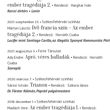
ember tragédiája 2.
Rendező
Hargitai Iván
Karcsi elvtárs
Lenin
2021. szeptember 25.
Székesfehérvári színház
Dél-francia szín – Az ember
Márton László
tragédiája 2.
Rendező
Horváth Csaba
Lucifer mint Santiago Carillo
az illegális Spanyol Kommunista Párt
2021. augusztus 3.
Forte Társulat
Apró, véres balladák
Ady Endre
Rendező
Horváth
Csaba
Szereplő
2020. március 7.
Székesfehérvári színház
Trianon
Sárosi István
Rendező
Szikora János
Dr. Förster Kálmán
Poprád polgármestere
2018. december 1.
Székesfehérvári színház
Az ember tragédiája 1.
Madách Imre
Rendező