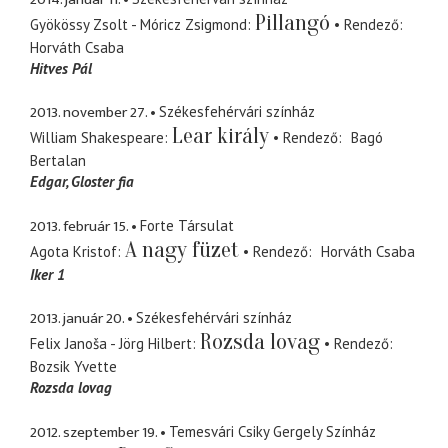
Pillangó
Gyökössy Zsolt - Móricz Zsigmond
Rendező
Horváth Csaba
Hitves Pál
2013. november 27.
Székesfehérvári színház
Lear király
William Shakespeare
Rendező
Bagó
Bertalan
Edgar
Gloster fia
2013. február 15.
Forte Társulat
A nagy füzet
Agota Kristof
Rendező
Horváth Csaba
Iker 1
2013. január 20.
Székesfehérvári színház
Rozsda lovag
Felix Janoša - Jörg Hilbert
Rendező
Bozsik Yvette
Rozsda lovag
2012. szeptember 19.
Temesvári Csiky Gergely Színház