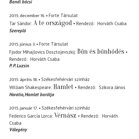
Bandi bácsi
2015. december 16.
Forte Társulat
A te országod
Tar Sándor
Rendező
Horváth Csaba
Szereplő
2015. június 3.
Forte Társulat
Bűn és bűnhődés
Fjodor Mihajlovics Dosztojevszkij
Rendező
Horváth Csaba
P. P. Luzsin
2015. április 18.
Székesfehérvári színház
Hamlet
William Shakespeare
Rendező
Szikora János
Horatio
Hamlet barátja
2015. január 17.
Székesfehérvári színház
Vérnász
Federico García Lorca
Rendező
Horváth
Csaba
Vőlegény