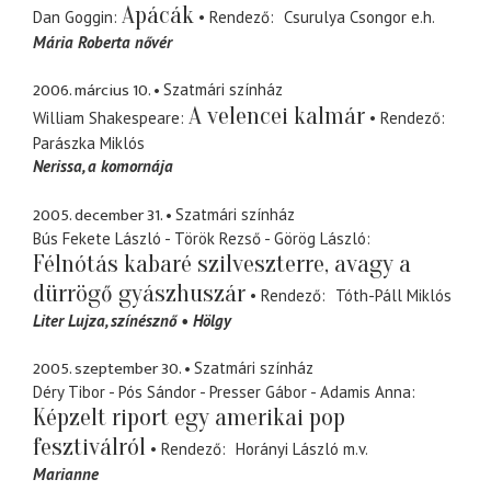
Apácák
Dan Goggin
Rendező
Csurulya Csongor
e.h.
Mária Roberta nővér
2006. március 10.
Szatmári színház
A velencei kalmár
William Shakespeare
Rendező
Parászka Miklós
Nerissa
a komornája
2005. december 31.
Szatmári színház
Bús Fekete László - Török Rezső - Görög László
Félnótás kabaré szilveszterre, avagy a
dürrögő gyászhuszár
Rendező
Tóth-Páll Miklós
Liter Lujza
színésznő
Hölgy
2005. szeptember 30.
Szatmári színház
Déry Tibor - Pós Sándor - Presser Gábor - Adamis Anna
Képzelt riport egy amerikai pop
fesztiválról
Rendező
Horányi László
m.v.
Marianne