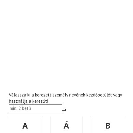
Válassza ki a keresett személy nevének kezdőbetűjét vagy
használja a keresőt!
A
Á
B