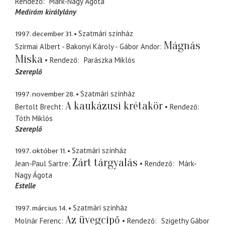
Rendező
Márk-Nagy Ágota
Medirám királylány
1997. december 31.
Szatmári színház
Mágnás
Szirmai Albert - Bakonyi Károly - Gábor Andor
Miska
Rendező
Parászka Miklós
Szereplő
1997. november 28.
Szatmári színház
A kaukázusi krétakör
Bertolt Brecht
Rendező
Tóth Miklós
Szereplő
1997. október 11.
Szatmári színház
Zárt tárgyalás
Jean-Paul Sartre
Rendező
Márk-
Nagy Ágota
Estelle
1997. március 14.
Szatmári színház
Az üvegcipő
Molnár Ferenc
Rendező
Szigethy Gábor