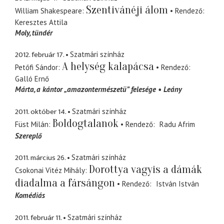
Szentivánéji álom
William Shakespeare
Rendező
Keresztes Attila
Moly
tündér
2012. február 17.
Szatmári színház
A helység kalapácsa
Petőfi Sándor
Rendező
Galló Ernő
Márta
a kántor „amazontermészetü” felesége
Leány
2011. október 14.
Szatmári színház
Boldogtalanok
Füst Milán
Rendező
Radu Afrim
Szereplő
2011. március 26.
Szatmári színház
Dorottya vagyis a dámák
Csokonai Vitéz Mihály
diadalma a fársángon
Rendező
István István
Komédiás
2011. február 11.
Szatmári színház