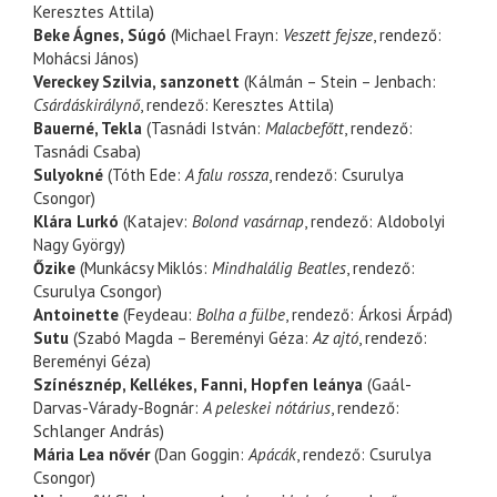
Keresztes Attila)
Beke Ágnes, Súgó
(Michael Frayn:
Veszett fejsze
, rendező:
Mohácsi János)
Vereckey Szilvia, sanzonett
(Kálmán – Stein – Jenbach:
Csárdáskirálynő
, rendező: Keresztes Attila)
Bauerné, Tekla
(Tasnádi István:
Malacbefőtt
, rendező:
Tasnádi Csaba)
Sulyokné
(Tóth Ede:
A falu rossza
, rendező: Csurulya
Csongor)
Klára Lurkó
(Katajev:
Bolond vasárnap
, rendező: Aldobolyi
Nagy György)
Őzike
(Munkácsy Miklós:
Mindhalálig Beatles
, rendező:
Csurulya Csongor)
Antoinette
(Feydeau:
Bolha a fülbe
, rendező: Árkosi Árpád)
Sutu
(Szabó Magda – Bereményi Géza:
Az ajtó
, rendező:
Bereményi Géza)
Színésznép, Kellékes, Fanni, Hopfen leánya
(Gaál-
Darvas-Várady-Bognár:
A peleskei nótárius
, rendező:
Schlanger András)
Mária Lea
nővér
(Dan Goggin:
Apácák
, rendező: Csurulya
Csongor)