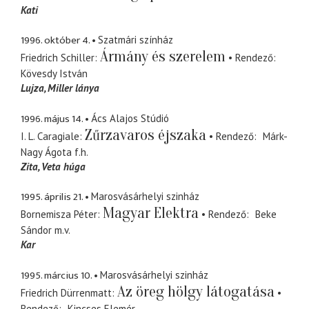
Kati
1996. október 4.
Szatmári színház
Ármány és szerelem
Friedrich Schiller
Rendező
Kövesdy István
Lujza
Miller lánya
1996. május 14.
Ács Alajos Stúdió
Zűrzavaros éjszaka
I. L. Caragiale
Rendező
Márk-
Nagy Ágota
f.h.
Zita
Veta húga
1995. április 21.
Marosvásárhelyi szinház
Magyar Elektra
Bornemisza Péter
Rendező
Beke
Sándor
m.v.
Kar
1995. március 10.
Marosvásárhelyi szinház
Az öreg hölgy látogatása
Friedrich Dürrenmatt
Rendező
Kincses Elemér