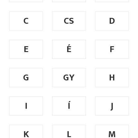
C
CS
D
E
É
F
G
GY
H
I
Í
J
K
L
M