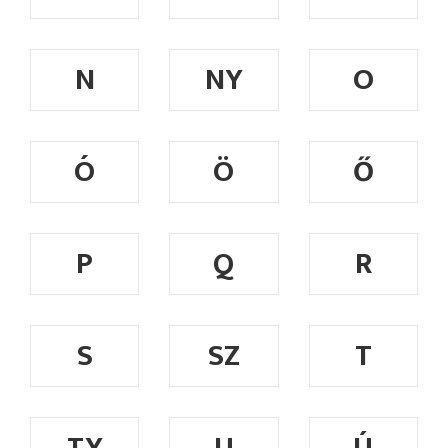
N
NY
O
Ó
Ö
Ő
P
Q
R
S
SZ
T
TY
U
Ú