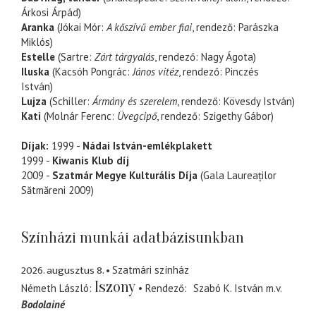
Árkosi Árpád)
Aranka
(Jókai Mór:
A kőszívű ember fiai
, rendező: Parászka
Miklós)
Estelle
(Sartre:
Zárt tárgyalás
, rendező: Nagy Ágota)
Iluska
(Kacsóh Pongrác:
János vitéz
, rendező: Pinczés
István)
Lujza
(Schiller:
Ármány és szerelem
, rendező: Kövesdy István)
Kati
(Molnár Ferenc:
Üvegcipő
, rendező: Szigethy Gábor)
Díjak:
1999 -
Nádai István-emlékplakett
1999 -
Kiwanis Klub díj
2009 -
Szatmár Megye Kulturális Díja
(Gala Laureaților
Sătmăreni 2009)
Színházi munkái adatbázisunkban
2026. augusztus 8.
Szatmári színház
Iszony
Németh László
Rendező
Szabó K. István
m.v.
Bodolainé