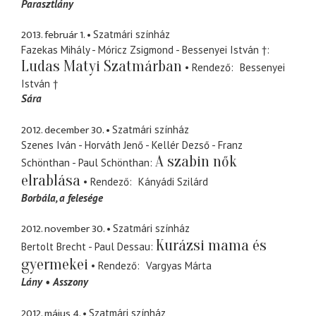
Parasztlány
2013. február 1.
Szatmári színház
Fazekas Mihály - Móricz Zsigmond - Bessenyei István †
Ludas Matyi Szatmárban
Rendező
Bessenyei
István †
Sára
2012. december 30.
Szatmári színház
Szenes Iván - Horváth Jenő - Kellér Dezső - Franz
A szabin nők
Schönthan - Paul Schönthan
elrablása
Rendező
Kányádi Szilárd
Borbála
a felesége
2012. november 30.
Szatmári színház
Kurázsi mama és
Bertolt Brecht - Paul Dessau
gyermekei
Rendező
Vargyas Márta
Lány
Asszony
2012. május 4.
Szatmári színház