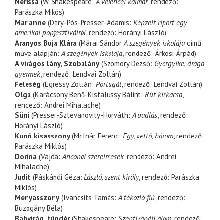
Nerissa
(W. Shakespeare:
A velencei kalmár
, rendező:
Parászka Mikós)
Marianne
(Déry-Pós-Presser-Adamis:
Képzelt riport egy
amerikai popfesztiválról
, rendező: Horányi László)
Aranyos Buja Klára
(Márai Sándor
A szegények iskolája
című
műve alapján:
A szegények iskolája
, rendező: Árkosi Árpád)
A virágos lány, Szobalány
(Szomory Dezső:
Györgyike, drága
gyermek
, rendező: Lendvai Zoltán)
Feleség
(Egressy Zoltán:
Portugál
, rendező: Lendvai Zoltán)
Olga
(Karácsony Benő-Kisfalussy Bálint:
Rút kiskacsa
,
rendező: Andrei Mihalache)
Süni
(Presser-Sztevanovity-Horváth:
A padlás
, rendező:
Horányi László)
Kunó kisasszony
(Molnár Ferenc:
Egy, kettő, három
, rendező:
Parászka Miklós)
Dorina
(Vajda:
Anconai szerelmesek
, rendező: Andrei
Mihalache)
Judit
(Páskándi Géza:
László, szent király
, rendező: Parászka
Miklós)
Menyasszony
(Ivancsits Tamás:
A tékozló fiú
, rendező:
Buzogány Béla)
Babvirág, tündér
(Shakespeare:
Szentivánéji álom
, rendező: