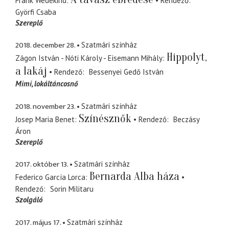
Frank Wedekind
Rendező
Györfi Csaba
Szereplő
2018. december 28.
Szatmári színház
Hippolyt,
Zágon István - Nóti Károly - Eisemann Mihály
a lakáj
Rendező
Bessenyei Gedő István
Mimi
lokáltáncosnő
2018. november 23.
Szatmári színház
Színésznők
Josep Maria Benet
Rendező
Beczásy
Áron
Szereplő
2017. október 13.
Szatmári színház
Bernarda Alba háza
Federico García Lorca
Rendező
Sorin Militaru
Szolgáló
2017. május 17.
Szatmári színház