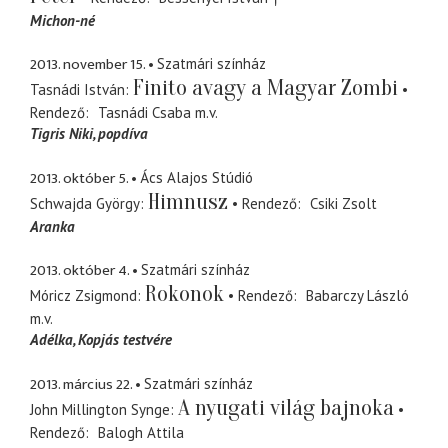
Michon-né
2013. november 15.
Szatmári színház
Finito avagy a Magyar Zombi
Tasnádi István
Rendező
Tasnádi Csaba
m.v.
Tigris Niki
popdíva
2013. október 5.
Ács Alajos Stúdió
Himnusz
Schwajda György
Rendező
Csiki Zsolt
Aranka
2013. október 4.
Szatmári színház
Rokonok
Móricz Zsigmond
Rendező
Babarczy László
m.v.
Adélka
Kopjás testvére
2013. március 22.
Szatmári színház
A nyugati világ bajnoka
John Millington Synge
Rendező
Balogh Attila