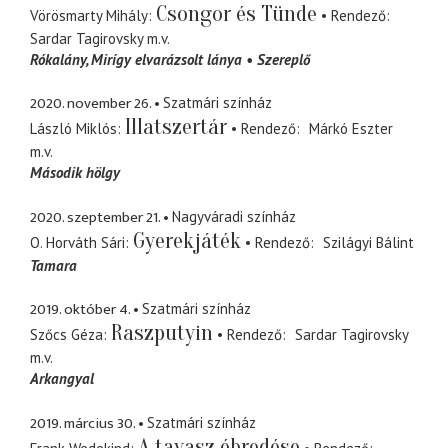
Csongor és Tünde
Vörösmarty Mihály
Rendező
Sardar Tagirovsky
m.v.
Rókalány
Mirígy elvarázsolt lánya
Szereplő
2020. november 26.
Szatmári színház
Illatszertár
László Miklós
Rendező
Márkó Eszter
m.v.
Második hölgy
2020. szeptember 21.
Nagyváradi színház
Gyerekjáték
O. Horváth Sári
Rendező
Szilágyi Bálint
Tamara
2019. október 4.
Szatmári színház
Raszputyin
Szőcs Géza
Rendező
Sardar Tagirovsky
m.v.
Arkangyal
2019. március 30.
Szatmári színház
A tavasz ébredése