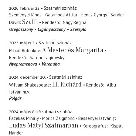
2026. február 23.
Szatmári színház
Szemenyei János - Galambos Attila - Hencz György - Sándor
Szaffi
Dávid
Rendező
Nagy Regina
Öregasszony
Cigányasszony
Szereplő
2025. május 2.
Szatmári színház
A Mester és Margarita
Mihail Bulgakov
Rendező
Sardar Tagirovsky
Nyepremenova
Varenuha
2024. december 20.
Szatmári színház
III. Richárd
William Shakespeare
Rendező
Albu
István
m.v.
Polgár
2024. május 8.
Szatmári színház
Fazekas Mihály - Móricz Zsigmond - Bessenyei István †
Ludas Matyi Szatmárban
Koreográfus
Kispál
Nándor