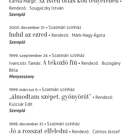
Az Isten óriás köd tenyerében
Kaffka Margit
Rendező
Szugyiczky István
Szereplő
2000. december 31.
Szatmári színház
Indul az ezred
Rendező
Márk-Nagy Ágota
Szereplő
1999. szeptember 24.
Szatmári színház
A tékozló fiú
Ivancsits Tamás
Rendező
Buzogány
Béla
Menyasszony
1999. március 6.
Szatmári színház
„álmodtam szépet, gyönyörűt”
Rendező
Kulcsár Edit
Szereplő
1998. december 31.
Szatmári színház
Jó a rosszat elfeledni
Rendező
Czintos József