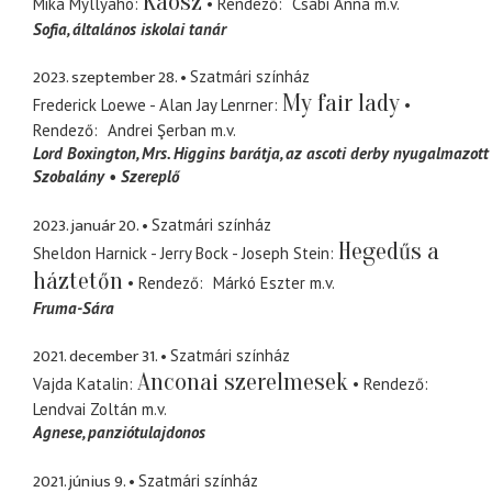
Káosz
Mika Myllyaho
Rendező
Csábi Anna
m.v.
Sofia
általános iskolai tanár
2023. szeptember 28.
Szatmári színház
My fair lady
Frederick Loewe - Alan Jay Lenrner
Rendező
Andrei Şerban
m.v.
Lord Boxington
Mrs. Higgins barátja, az ascoti derby nyugalmazott
Szobalány
Szereplő
2023. január 20.
Szatmári színház
Hegedűs a
Sheldon Harnick - Jerry Bock - Joseph Stein
háztetőn
Rendező
Márkó Eszter
m.v.
Fruma-Sára
2021. december 31.
Szatmári színház
Anconai szerelmesek
Vajda Katalin
Rendező
Lendvai Zoltán
m.v.
Agnese
panziótulajdonos
2021. június 9.
Szatmári színház