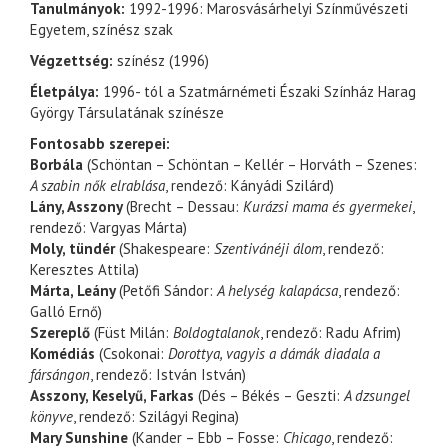
Tanulmányok:
1992-1996: Marosvásárhelyi Színművészeti
Egyetem, színész szak
Végzettség:
színész (1996)
Életpálya:
1996- tól a Szatmárnémeti Északi Színház Harag
György Társulatának színésze
Fontosabb szerepei:
Borbála
(Schöntan – Schöntan – Kellér – Horváth – Szenes:
A szabin nők elrablása
, rendező: Kányádi Szilárd)
Lány, Asszony
(Brecht – Dessau:
Kurázsi mama és gyermekei
,
rendező: Vargyas Márta)
Moly, tündér
(Shakespeare:
Szentivánéji álom
, rendező:
Keresztes Attila)
Márta, Leány
(Petőfi Sándor:
A helység kalapácsa
, rendező:
Galló Ernő)
Szereplő
(Füst Milán:
Boldogtalanok
, rendező: Radu Afrim)
Komédiás
(Csokonai:
Dorottya, vagyis a dámák diadala a
fársángon
, rendező: István István)
Asszony, Keselyű, Farkas
(Dés – Békés – Geszti:
A dzsungel
könyve
, rendező: Szilágyi Regina)
Mary Sunshine
(Kander – Ebb – Fosse:
Chicago
, rendező: