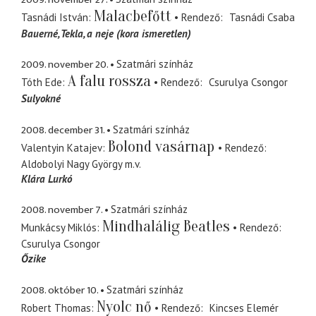
Malacbefőtt
Tasnádi István
Rendező
Tasnádi Csaba
Bauerné, Tekla
a neje (kora ismeretlen)
2009. november 20.
Szatmári színház
A falu rossza
Tóth Ede
Rendező
Csurulya Csongor
Sulyokné
2008. december 31.
Szatmári színház
Bolond vasárnap
Valentyin Katajev
Rendező
Aldobolyi Nagy György
m.v.
Klára Lurkó
2008. november 7.
Szatmári színház
Mindhalálig Beatles
Munkácsy Miklós
Rendező
Csurulya Csongor
Őzike
2008. október 10.
Szatmári színház
Nyolc nő
Robert Thomas
Rendező
Kincses Elemér