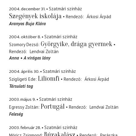
2004. december 31.
Szatmári színház
Szegények iskolája
Rendező
Árkosi Árpád
Aranyos Buja Klára
2004. október 8.
Szatmári színház
Györgyike, drága gyermek
Szomory Dezső
Rendező
Lendvai Zoltán
Anna
A virágos lány
2004. április 30.
Szatmári színház
Liliomfi
Szigligeti Ede
Rendező
Árkosi Árpád
Társulati tag
2003. május 9.
Szatmári színház
Portugál
Egressy Zoltán
Rendező
Lendvai Zoltán
Feleség
2003. február 28.
Szatmári színház
Búzakalász
Móricz Zsigmond
Rendező
Parászka