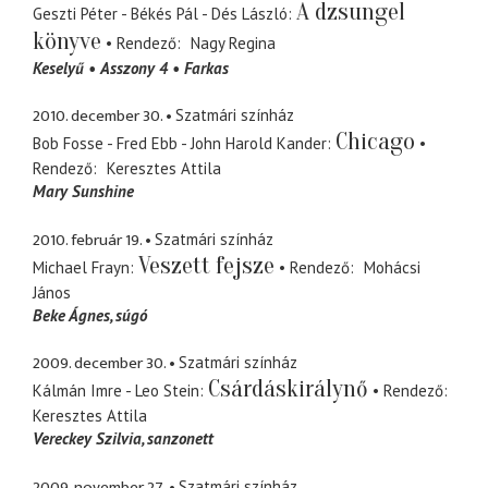
A dzsungel
Geszti Péter - Békés Pál - Dés László
könyve
Rendező
Nagy Regina
Keselyű
Asszony 4
Farkas
2010. december 30.
Szatmári színház
Chicago
Bob Fosse - Fred Ebb - John Harold Kander
Rendező
Keresztes Attila
Mary Sunshine
2010. február 19.
Szatmári színház
Veszett fejsze
Michael Frayn
Rendező
Mohácsi
János
Beke Ágnes
súgó
2009. december 30.
Szatmári színház
Csárdáskirálynő
Kálmán Imre - Leo Stein
Rendező
Keresztes Attila
Vereckey Szilvia
sanzonett
2009. november 27.
Szatmári színház