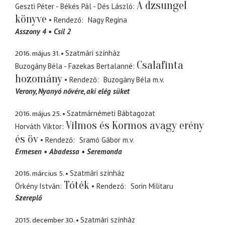
A dzsungel
Geszti Péter - Békés Pál - Dés László
könyve
Rendező
Nagy Regina
Asszony 4
Csil 2
2016. május 31.
Szatmári színház
Csalafinta
Buzogány Béla - Fazekas Bertalanné
hozomány
Rendező
Buzogány Béla
m.v.
Verony
Nyanyó nővére, aki elég süket
2016. május 25.
Szatmárnémeti Bábtagozat
Vilmos és Kormos avagy erény
Horváth Viktor
és öv
Rendező
Sramó Gábor
m.v.
Ermesen
Abadessa
Seremonda
2016. március 5.
Szatmári színház
Tóték
Örkény István
Rendező
Sorin Militaru
Szereplő
2015. december 30.
Szatmári színház