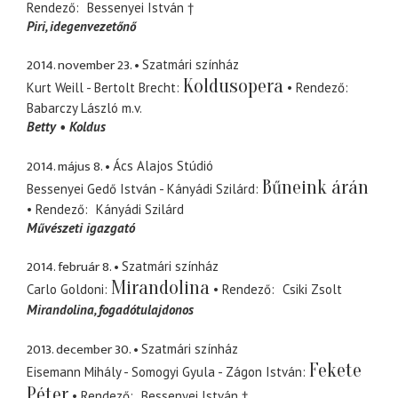
Rendező
Bessenyei István †
Piri
idegenvezetőnő
2014. november 23.
Szatmári színház
Koldusopera
Kurt Weill - Bertolt Brecht
Rendező
Babarczy László
m.v.
Betty
Koldus
2014. május 8.
Ács Alajos Stúdió
Bűneink árán
Bessenyei Gedő István - Kányádi Szilárd
Rendező
Kányádi Szilárd
Művészeti igazgató
2014. február 8.
Szatmári színház
Mirandolina
Carlo Goldoni
Rendező
Csiki Zsolt
Mirandolina
fogadótulajdonos
2013. december 30.
Szatmári színház
Fekete
Eisemann Mihály - Somogyi Gyula - Zágon István
Péter
Rendező
Bessenyei István †