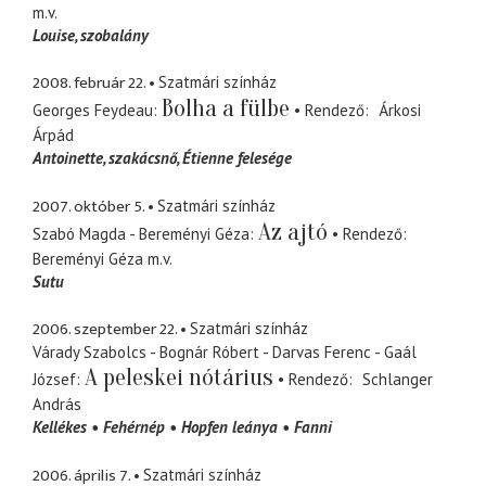
m.v.
Louise
szobalány
2008. február 22.
Szatmári színház
Bolha a fülbe
Georges Feydeau
Rendező
Árkosi
Árpád
Antoinette
szakácsnő, Étienne felesége
2007. október 5.
Szatmári színház
Az ajtó
Szabó Magda - Bereményi Géza
Rendező
Bereményi Géza
m.v.
Sutu
2006. szeptember 22.
Szatmári színház
Várady Szabolcs - Bognár Róbert - Darvas Ferenc - Gaál
A peleskei nótárius
József
Rendező
Schlanger
András
Kellékes
Fehérnép
Hopfen leánya
Fanni
2006. április 7.
Szatmári színház